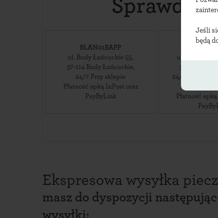
Sprawdź lo
zainte
Jeśli s
będą d
BLAN01BAPP
BLAN
ul. Budy Łańcuckie 55
,
ul. Budy Łańc
37-114
Budy Łańcuckie
,
37-114
Budy 
24/7 Przy sklepie
24/7 Przy sklep
Płatność apką InPost oraz
Cent
PayByLink
Płatność apką
PayBy
Ekspresowa wysyłka piecz
masz do dyspozycji następują
wysyłki: