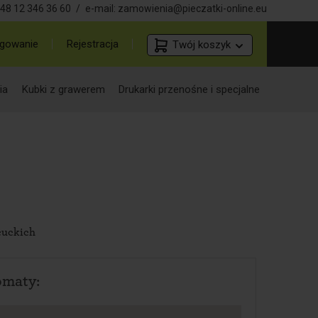
48 12 346 36 60
/
e-mail:
zamowienia@pieczatki-online.eu
gowanie
Rejestracja
Twój koszyk
ia
Kubki z grawerem
Drukarki przenośne i specjalne
cuckich
omaty: