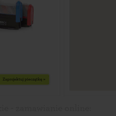
Zaprojektuj pieczątkę »
ie - zamawianie online: