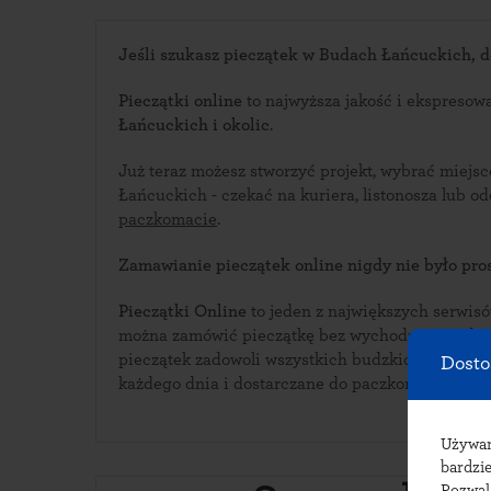
Jeśli szukasz pieczątek w Budach Łańcuckich, do
Pieczątki online
to najwyższa jakość i ekspresow
Łańcuckich i okolic
.
Już teraz możesz stworzyć projekt, wybrać miej
Łańcuckich - czekać na kuriera, liston
paczkomacie
.
Zamawianie pieczątek online nigdy nie było pros
Pieczątki Online
to jeden z największych serwisów i
można zamówić pieczątkę bez wychodzenia z domu. Bogata oferta w
pieczątek zadowoli wszystkich budzkich klientów. Pieczątki wykonywane 
Dosto
każdego dnia i dostarczane do paczkomatów w B
Używ
bardzie
Pozwal