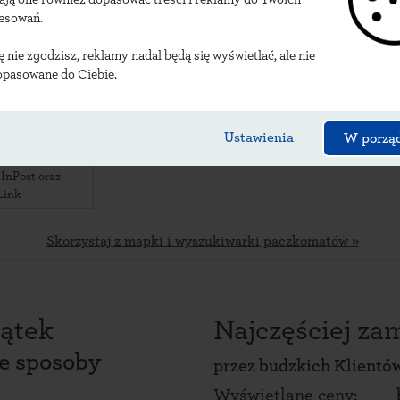
kalizacje budzkich p
resowań.
ię nie zgodzisz, reklamy nadal będą się wyświetlać, ale nie
opasowane do Ciebie.
01M
uckie 301A
,
Łańcuckie
,
Ustawienia
W porzą
ie Delikatesy
rum
 InPost oraz
Link
Skorzystaj z mapki i wyszukiwarki paczkomatów »
ątek
Najczęściej z
ce sposoby
przez
budzkich Klientó
Wyświetlane ceny: