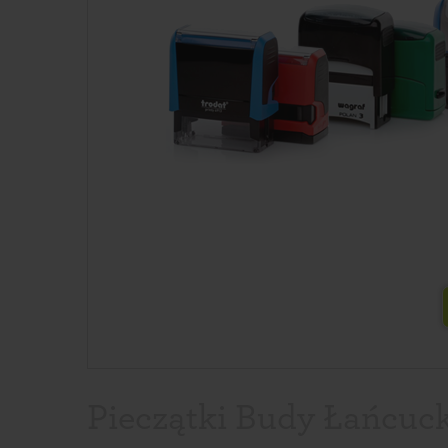
Pieczątki Budy Łańcuck