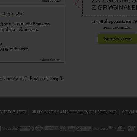
* dni robocze
w ciągu 48h*
(
24,99
zł z podatkiem V
 godz. 10:00
realizujemy
cena automatu
zym dniu roboczym
.
Zamów teraz
o
9,99 zł brutto
* dni robocze
czkomatami InPost na literę B
Y PIECZĄTEK
AUTOMATY SAMOTUSZUJĄCE I STEMPLE
CENNI