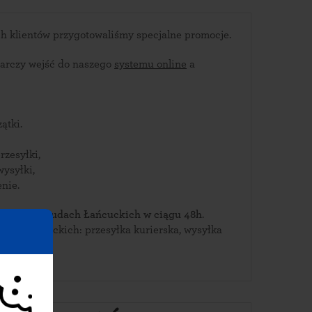
Dla stałych budzkich klientów przygotowaliśmy specjalne promocje.
arczy wejść do naszego
systemu online
a
ątki.
rzesyłki,
wysyłki,
nie.
bierz je w Budach Łańcuckich w ciągu 48h
.
Bud Łańcuckich: przesyłka kurierska, wysyłka
INPOST.