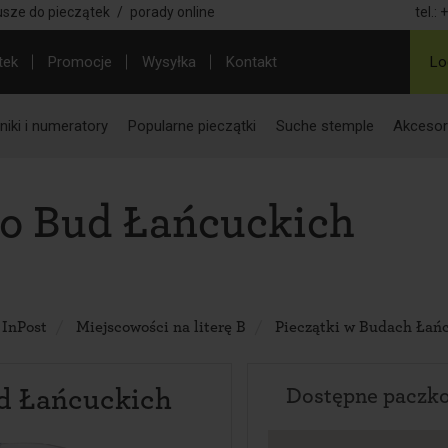
usze do pieczątek
/
porady online
tel.:
+
tek
Promocje
Wysyłka
Kontakt
Lo
iki i numeratory
Popularne pieczątki
Suche stemple
Akcesor
do Bud Łańcuckich
 InPost
Miejscowości na literę B
Pieczątki w Budach Łań
d Łańcuckich
Dostępne paczk