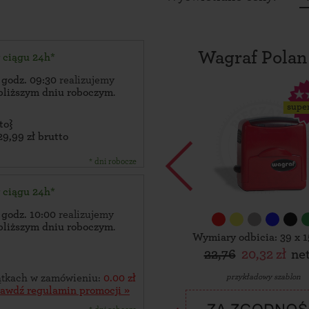
Wagraf Polan
w ciągu 24h*
 godz. 09:30
realizujemy
bliższym dniu roboczym
.
supe
to}
29,99 zł brutto
* dni robocze
w ciągu 24h*
 godz. 10:00
realizujemy
bliższym dniu roboczym
.
Wymiary odbicia: 39 x 
22,76
20,32 zł
ne
przykładowy szablon
zątkach w zamówieniu:
0.00 zł
rawdź regulamin promocji »