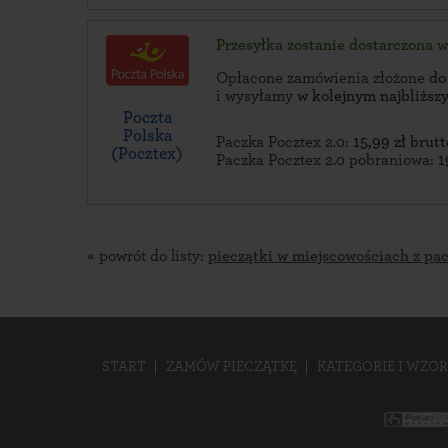
Przesyłka zostanie dostarczona 
Opłacone zamówienia złożone
do
i wysyłamy
w kolejnym najbliżs
Poczta
Polska
Paczka Pocztex 2.0:
15,99 zł brutt
(Pocztex)
Paczka Pocztex 2.0 pobraniowa:
1
« powrót do listy:
pieczątki w miejscowościach z pa
START
ZAMÓW PIECZĄTKĘ
KATEGORIE I WZOR