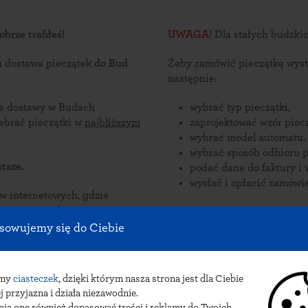
brze trafiłeś!
UWAGA!
a dostawa pieczątek
do Bud
Żeby zamówić pieczątkę wyst
następnie:
sce dostawy w Budach
wybrać typ pieczątki,
osza lub odebrać pieczątki w
najbliższym
zaprojektować wzór piecz
wybrać model automatu.
wybrać sposób odbioru p
tsze.
podać dane do faktury i 
wysłać i opłacić zamówie
nternetowych, gdzie
zorów
Zamów pieczątki online i od
są
Sposób dostawy pieczątek do 
sowujemy się do Ciebie
udach Łańcuckich.
pocztowa lub paczkomat 
amy
ciasteczek
, dzięki którym nasza strona jest dla Ciebie
j przyjazna i działa niezawodnie.
ają one również dopasować treści i reklamy do Twoich