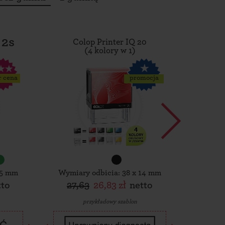
 2s
Colop Printer IQ 20
Tro
(4 kolory w 1)
r cena
promocja
15 mm
Wymiary odbicia: 38 x 14 mm
Wymiar
tto
27,63
26,83 zł
netto
30,
przykładowy szablon