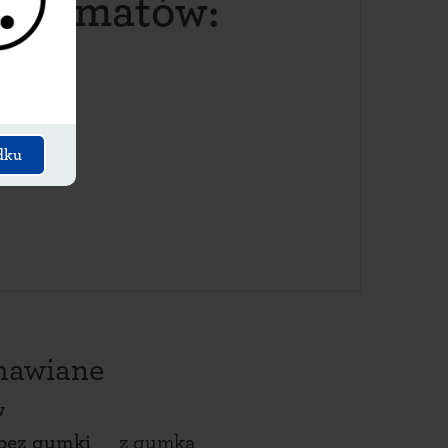
aczkomatów:
dku
amawiane
w
bez gumki
z gumką