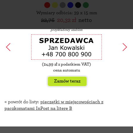
Wymiary odbicia: 39 x 15 mm
22,76
20,32 zł
netto
przykładowy szablon
(
24,99
zł z podatkiem VAT)
cena automatu
Zamów teraz
« powrót do listy:
pieczątki w miejscowościach z
paczkomatami InPost na literę B