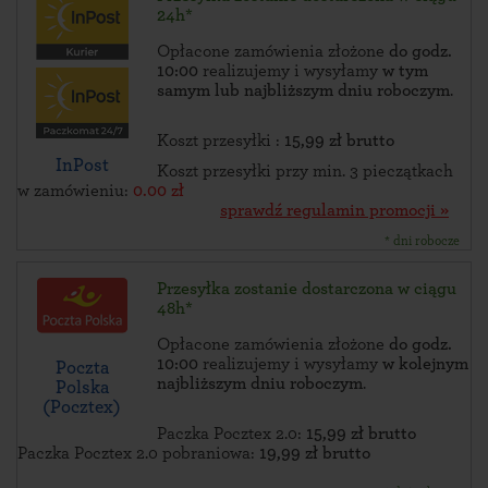
24h*
Opłacone zamówienia złożone
do godz.
10:00
realizujemy i wysyłamy
w tym
samym lub najbliższym dniu roboczym
.
Koszt przesyłki :
15,99 zł brutto
InPost
Koszt przesyłki przy min. 3 pieczątkach
w zamówieniu:
0.00 zł
sprawdź regulamin promocji »
* dni robocze
Przesyłka zostanie dostarczona w ciągu
48h*
Opłacone zamówienia złożone
do godz.
10:00
realizujemy i wysyłamy
w kolejnym
Poczta
najbliższym dniu roboczym
.
Polska
(Pocztex)
Paczka Pocztex 2.0:
15,99 zł brutto
Paczka Pocztex 2.0 pobraniowa:
19,99 zł brutto