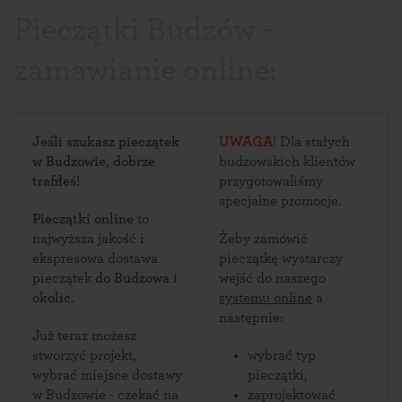
Pieczątki Budzów -
zamawianie online:
Jeśli szukasz pieczątek
UWAGA!
Dla stałych
w Budzowie, dobrze
budzowskich klientów
trafiłeś!
przygotowaliśmy
specjalne promocje.
Pieczątki online
to
najwyższa jakość i
Żeby zamówić
ekspresowa dostawa
pieczątkę wystarczy
pieczątek
do Budzowa i
wejść do naszego
okolic
.
systemu online
a
następnie:
Już teraz możesz
stworzyć projekt,
wybrać typ
wybrać miejsce dostawy
pieczątki,
w Budzowie - czekać na
zaprojektować