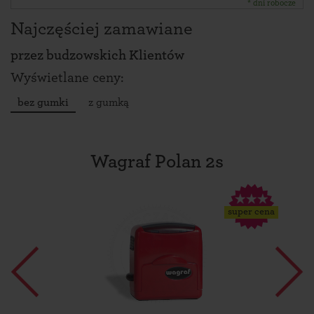
* dni robocze
Najczęściej zamawiane
przez
budzowskich Klientów
Wyświetlane ceny:
bez gumki
z gumką
Wagraf Polan 2s
super cena