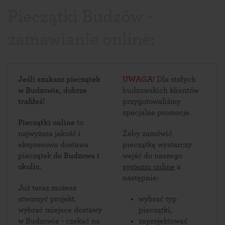
Pieczątki Budzów -
zamawianie online:
Jeśli szukasz pieczątek
UWAGA!
Dla stałych
w Budzowie, dobrze
budzowskich klientów
trafiłeś!
przygotowaliśmy
specjalne promocje.
Pieczątki online
to
najwyższa jakość i
Żeby zamówić
ekspresowa dostawa
pieczątkę wystarczy
pieczątek
do Budzowa i
wejść do naszego
okolic
.
systemu online
a
następnie:
Już teraz możesz
stworzyć projekt,
wybrać typ
wybrać miejsce dostawy
pieczątki,
w Budzowie - czekać na
zaprojektować