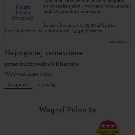
Opłacone zamówienia złożone
do godz.
10:00
realizujemy i wysyłamy
w kolejnym
Poczta
najbliższym dniu roboczym
.
Polska
(Pocztex)
Paczka Pocztex 2.0:
15,99 zł brutto
Paczka Pocztex 2.0 pobraniowa:
19,99 zł brutto
* dni robocze
Najczęściej zamawiane
przez
budzowskich Klientów
Wyświetlane ceny:
bez gumki
z gumką
Wagraf Polan 2s
super cena