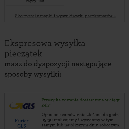
PayByLink
Skorzystaj z mapki i wyszukiwarki paczkomatów »
Ekspresowa wysyłka
pieczątek
masz do dyspozycji następujące
sposoby wysyłki:
Przesyłka zostanie dostarczona w ciągu
24h*
Opłacone zamówienia złożone
do godz.
09:30
realizujemy i wysyłamy
w tym
Kurier
samym lub najbliższym dniu roboczym
.
GLS