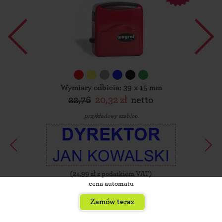
Wymiary odbicia: 39 x 15 mm
22,76
20,32 zł
netto
przykładowy szablon
(
24,99
zł z podatkiem VAT)
cena automatu
Zamów teraz