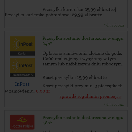
Przesyłka kurierska:
25,99 zł brutto}
Przesyłka kurierska pobraniowa:
29,99 zł brutto
* dni robocze
Przesyłka zostanie dostarczona w ciągu
24h*
Opłacone zamówienia złożone
do godz.
10:00
realizujemy i wysyłamy
w tym
samym lub najbliższym dniu roboczym
.
Koszt przesyłki :
15,99 zł brutto
InPost
Koszt przesyłki przy min. 3 pieczątkach
w zamówieniu:
0.00 zł
sprawdź regulamin promocji »
* dni robocze
Przesyłka zostanie dostarczona w ciągu
48h*