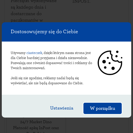
Pieczątki wykonywane
INPOST.
są każdego dnia i
dostarczane do
paczkomatów w
Budzowie.
Dostosowujemy się do Ciebie
Używamy
ciasteczek
, dzięki którym nasza strona jest
Sprawdź lokalizacje
dla Ciebie bardziej przyjazna i działa niezawodnie.
Pozwalają one również dopasować treści i reklamy do
budzowskich
Twoich zainteresowań.
paczkomatów:
Jeśli się nie zgodzisz, reklamy nadal będą się
wyświetlać, ale nie będą dopasowane do Ciebie.
BUDZ01M
Ustawienia
W porządku
ul. Budzów 178H
,
57-214
Budzów
,
24/7 Market Dino
Płatność apką InPost oraz