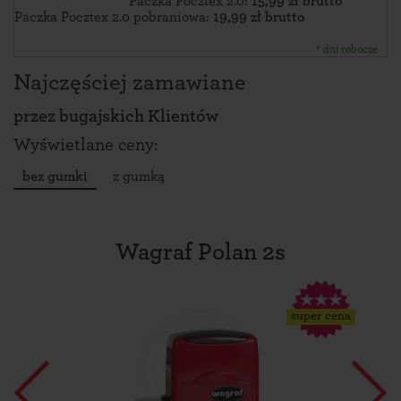
Paczka Pocztex 2.0:
15,99 zł brutto
Paczka Pocztex 2.0 pobraniowa:
19,99 zł brutto
* dni robocze
Najczęściej zamawiane
przez
bugajskich Klientów
Wyświetlane ceny:
bez gumki
z gumką
Wagraf Polan 2s
super cena