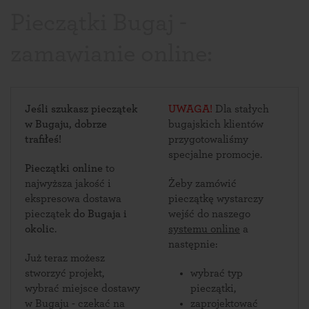
Pieczątki Bugaj -
zamawianie online:
Jeśli szukasz pieczątek
UWAGA!
Dla stałych
w Bugaju, dobrze
bugajskich klientów
trafiłeś!
przygotowaliśmy
specjalne promocje.
Pieczątki online
to
najwyższa jakość i
Żeby zamówić
ekspresowa dostawa
pieczątkę wystarczy
pieczątek
do Bugaja i
wejść do naszego
okolic
.
systemu online
a
następnie:
Już teraz możesz
stworzyć projekt,
wybrać typ
wybrać miejsce dostawy
pieczątki,
w Bugaju - czekać na
zaprojektować