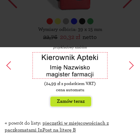
Wymiary odbicia: 39 x 15 mm
22,76
20,32 zł
netto
przykładowy szablon
(
24,99
zł z podatkiem VAT)
cena automatu
Zamów teraz
« powrót do listy:
pieczątki w miejscowościach z
paczkomatami InPost na literę B