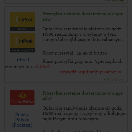
* dni robocze
Przesyłka zostanie dostarczona w ciągu
24h*
Opłacone zamówienia złożone
do godz.
10:00
realizujemy i wysyłamy
w tym
samym lub najbliższym dniu roboczym
.
Koszt przesyłki :
15,99 zł brutto
InPost
Koszt przesyłki przy min. 3 pieczątkach
w zamówieniu:
0.00 zł
sprawdź regulamin promocji »
* dni robocze
Przesyłka zostanie dostarczona w ciągu
48h*
Opłacone zamówienia złożone
do godz.
10:00
realizujemy i wysyłamy
w kolejnym
Poczta
najbliższym dniu roboczym
.
Polska
(Pocztex)