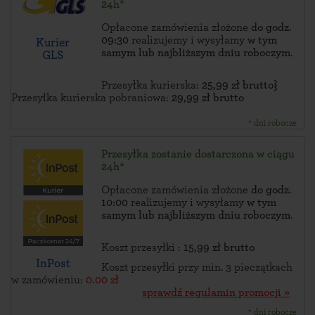
24h*
Opłacone zamówienia złożone
do godz.
09:30
realizujemy i wysyłamy
w tym
Kurier
samym lub najbliższym dniu roboczym
.
GLS
Przesyłka kurierska:
25,99 zł brutto}
Przesyłka kurierska pobraniowa:
29,99 zł brutto
* dni robocze
Przesyłka zostanie dostarczona w ciągu
24h*
Opłacone zamówienia złożone
do godz.
10:00
realizujemy i wysyłamy
w tym
samym lub najbliższym dniu roboczym
.
Koszt przesyłki :
15,99 zł brutto
InPost
Koszt przesyłki przy min. 3 pieczątkach
w zamówieniu:
0.00 zł
sprawdź regulamin promocji »
* dni robocze