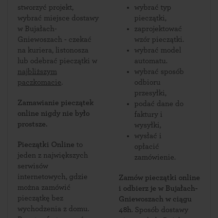
stworzyć projekt,
wybrać typ
wybrać miejsce dostawy
pieczątki,
w Bujałach-
zaprojektować
Gniewoszach - czekać
wzór pieczątki.
na kuriera, listonosza
wybrać model
lub odebrać pieczątki w
automatu.
najbliższym
wybrać sposób
paczkomacie
.
odbioru
przesyłki,
Zamawianie pieczątek
podać dane do
online nigdy nie było
faktury i
prostsze.
wysyłki,
wysłać i
Pieczątki Online
to
opłacić
jeden z największych
zamówienie.
serwisów
internetowych, gdzie
Zamów pieczątki online
można zamówić
i odbierz je w Bujałach-
pieczątkę bez
Gniewoszach w ciągu
wychodzenia z domu.
48h
. Sposób dostawy