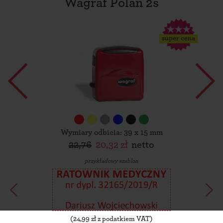
Wagraf Polan 2s
super cena
Wymiary odbicia: 39 x 15 mm
22,76
20,32 zł
netto
przykładowy szablon
(
24,99
zł z podatkiem VAT)