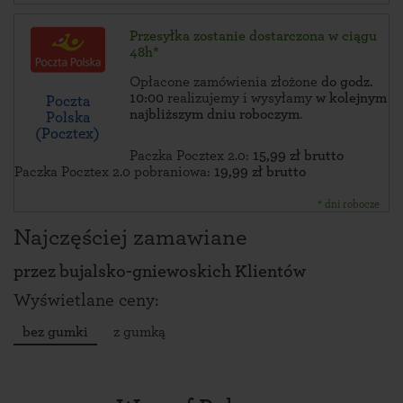
Przesyłka zostanie dostarczona w ciągu
48h*
Opłacone zamówienia złożone
do godz.
10:00
realizujemy i wysyłamy
w kolejnym
Poczta
najbliższym dniu roboczym
.
Polska
(Pocztex)
Paczka Pocztex 2.0:
15,99 zł brutto
Paczka Pocztex 2.0 pobraniowa:
19,99 zł brutto
* dni robocze
Najczęściej zamawiane
przez
bujalsko-gniewoskich Klientów
Wyświetlane ceny:
bez gumki
z gumką