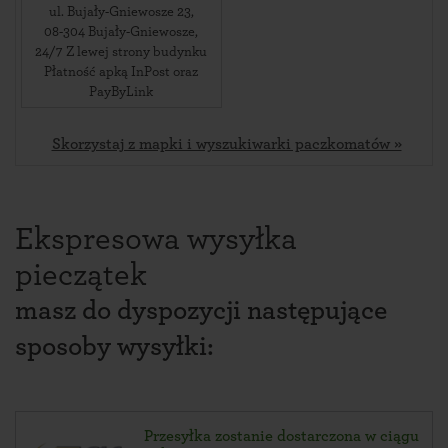
ul. Bujały-Gniewosze 23
,
08-304
Bujały-Gniewosze
,
24/7 Z lewej strony budynku
Płatność apką InPost oraz
PayByLink
Skorzystaj z mapki i wyszukiwarki paczkomatów »
Ekspresowa wysyłka
pieczątek
masz do dyspozycji następujące
sposoby wysyłki:
Przesyłka zostanie dostarczona w ciągu