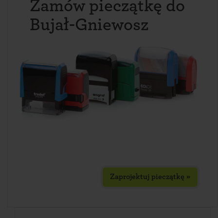
Zamów pieczątkę do
Bujał-Gniewosz
Zaprojektuj pieczątkę »