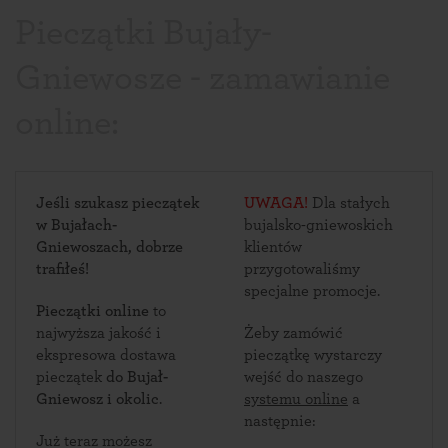
Pieczątki Bujały-
Gniewosze - zamawianie
online:
Jeśli szukasz pieczątek
UWAGA!
Dla stałych
w Bujałach-
bujalsko-gniewoskich
Gniewoszach, dobrze
klientów
trafiłeś!
przygotowaliśmy
specjalne promocje.
Pieczątki online
to
najwyższa jakość i
Żeby zamówić
ekspresowa dostawa
pieczątkę wystarczy
pieczątek
do Bujał-
wejść do naszego
Gniewosz i okolic
.
systemu online
a
następnie:
Już teraz możesz