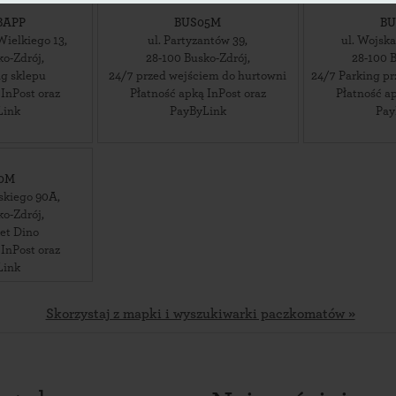
BAPP
BUS05M
BU
Wielkiego 13
,
ul. Partyzantów 39
,
ul. Wojska
ko-Zdrój
,
28-100
Busko-Zdrój
,
28-100
B
ng sklepu
24/7 przed wejściem do hurtowni
24/7 Parking p
 InPost oraz
Płatność apką InPost oraz
Płatność ap
Link
PayByLink
Pay
10M
lskiego 90A
,
ko-Zdrój
,
et Dino
 InPost oraz
Link
Skorzystaj z mapki i wyszukiwarki paczkomatów »