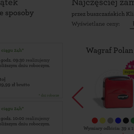
ątek
Najczęściej z
ce sposoby
przez
buszczańskich Kl
Wyświetlane ceny:
Wagraf Polan
w ciągu 24h*
 godz. 09:30
realizujemy
bliższym dniu roboczym
.
supe
to}
29,99 zł brutto
* dni robocze
w ciągu 24h*
 godz. 10:00
realizujemy
bliższym dniu roboczym
.
Wymiary odbicia: 39 x 