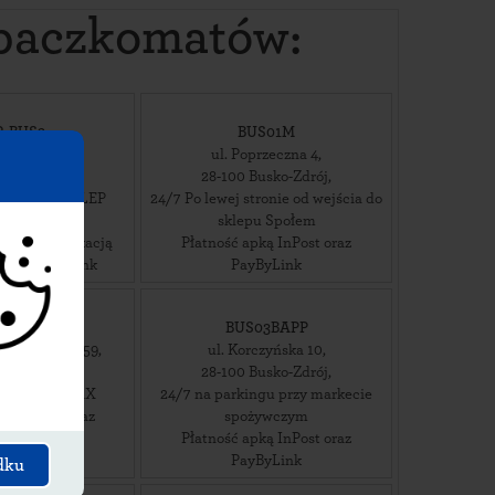
 paczkomatów:
P-BUS2
BUS01M
wycięstwa 17
,
ul. Poprzeczna 4
,
usko-Zdrój
,
28-100
Busko-Zdrój
,
 SB 09-23 SKLEP
24/7 Po lewej stronie od wejścia do
HOT
sklepu Społem
rnetowa aplikacją
Płatność apką InPost oraz
le i PayByLink
PayByLink
S02M
BUS03BAPP
ów Warszawy 59
,
ul. Korczyńska 10
,
usko-Zdrój
,
28-100
Busko-Zdrój
,
katesy RAJMAX
24/7 na parkingu przy markecie
ką InPost oraz
spożywczym
ByLink
Płatność apką InPost oraz
PayByLink
dku