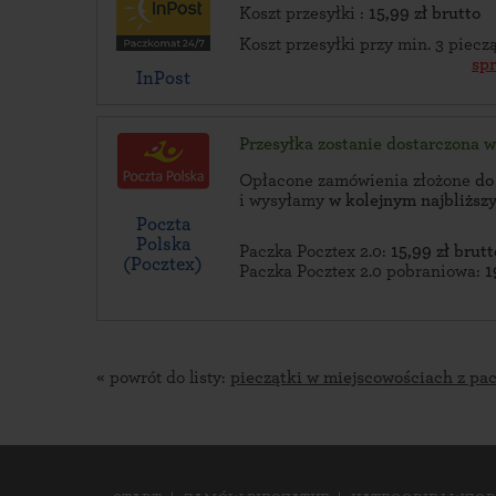
Koszt przesyłki :
15,99 zł brutto
Koszt przesyłki przy min. 3 piec
sp
InPost
Przesyłka zostanie dostarczona 
Opłacone zamówienia złożone
do
i wysyłamy
w kolejnym najbliżs
Poczta
Polska
Paczka Pocztex 2.0:
15,99 zł brutt
(Pocztex)
Paczka Pocztex 2.0 pobraniowa:
1
« powrót do listy:
pieczątki w miejscowościach z pa