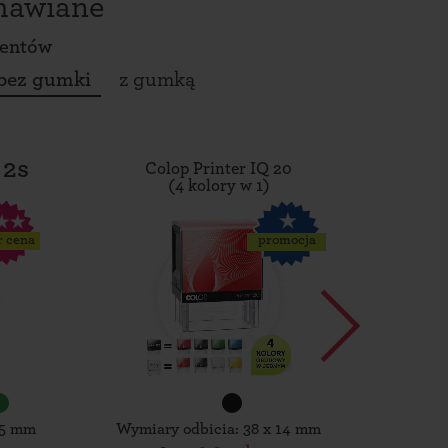
amawiane
ientów
bez gumki
z gumką
 2s
Colop Printer IQ 20
Tro
(4 kolory w 1)
r cena
promocja
15 mm
Wymiary odbicia: 38 x 14 mm
Wymiar