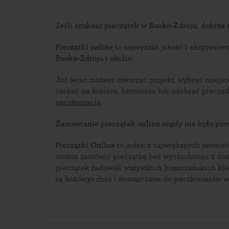
Jeśli szukasz pieczątek w Busko-Zdroju, dobrze t
Pieczątki online
to najwyższa jakość i ekspresow
Buska-Zdroju i okolic
.
Już teraz możesz stworzyć projekt, wybrać miejs
czekać na kuriera, listonosza lub odebrać piecz
paczkomacie
.
Zamawianie pieczątek online nigdy nie było pros
Pieczątki Online
to jeden z największych serwisów i
można zamówić pieczątkę bez wychodzenia z domu. Bogata oferta w
pieczątek zadowoli wszystkich buszczańskich klientów. Pieczątki w
są każdego dnia i dostarczane do paczkomatów w