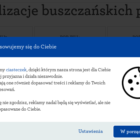
lizacje buszczańskich
UJ3
POP-BUJ4
PO
iałego 1
,
ul. Kilińskiego 51
,
ul. Pl. Z
sowujemy się do Ciebie
ko-Zdrój
,
28-100
Busko-Zdrój
,
28-100
B
 08-14 HAPPY
PN-PT 09-18 SB 10-14 PAKERSI-
PN-PT 09-22
IE KLIMATY
NIEZŁYDYM
S
w Paczkomacie
Płatność kartą w Paczkomacie
Płatność inte
amy
ciasteczek
, dzięki którym nasza strona jest dla Ciebie
InPost Mobi
j przyjazna i działa niezawodnie.
ają one również dopasować treści i reklamy do Twoich
resowań.
1N
BUS02BAPP
BU
 Grotta 38
,
ul. Widuchowska 62
,
ul. Bohater
ię nie zgodzisz, reklamy nadal będą się wyświetlać, ale nie
ko-Zdrój
,
28-100
Busko-Zdrój
,
28-100
B
opasowane do Ciebie.
u przy sklepie
24/7 na parkingu przed sklepem
24/7 Deli
 Centrum
Płatność apką InPost oraz
Płatność ap
 InPost oraz
PayByLink
Pay
Link
Ustawienia
W porzą