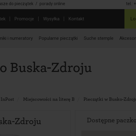
usze do pieczątek
/
porady online
tel.:
+
tek
Promocje
Wysyłka
Kontakt
Lo
iki i numeratory
Popularne pieczątki
Suche stemple
Akcesor
o Buska-Zdroju
 InPost
Miejscowości na literę B
Pieczątki w Busko-Zdroj
ska-Zdroju
Dostępne paczk