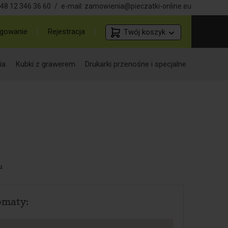
48 12 346 36 60
/
e-mail:
zamowienia@pieczatki-online.eu
gowanie
Rejestracja
Twój koszyk
ia
Kubki z grawerem
Drukarki przenośne i specjalne
u
omaty: