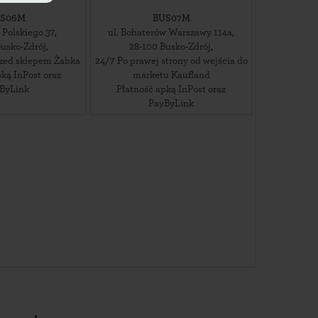
S06M
BUS07M
 Polskiego 37
,
ul. Bohaterów Warszawy 114a
,
usko-Zdrój
,
28-100
Busko-Zdrój
,
rzed sklepem Żabka
24/7 Po prawej strony od wejścia do
ką InPost oraz
marketu Kaufland
ByLink
Płatność apką InPost oraz
PayByLink