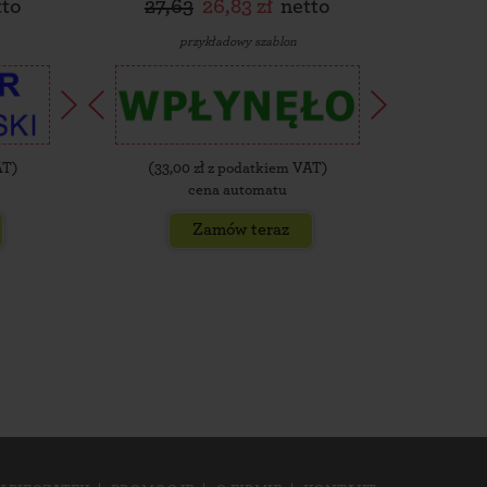
tto
27,63
26,83 zł
netto
30,
przykładowy szablon
AT)
(
33,00
zł z podatkiem VAT)
(
35,
cena automatu
Zamów teraz