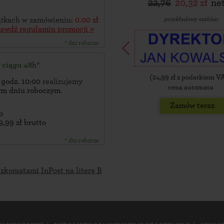
22,76
20,32 zł
ne
przykładowy szablon
zątkach w zamówieniu:
0.00 zł
rawdź regulamin promocji »
* dni robocze
w ciągu 48h*
(
24,99
zł z podatkiem V
 godz. 10:00
realizujemy
cena automatu
zym dniu roboczym
.
Zamów teraz
o
9,99 zł brutto
* dni robocze
czkomatami InPost na literę B