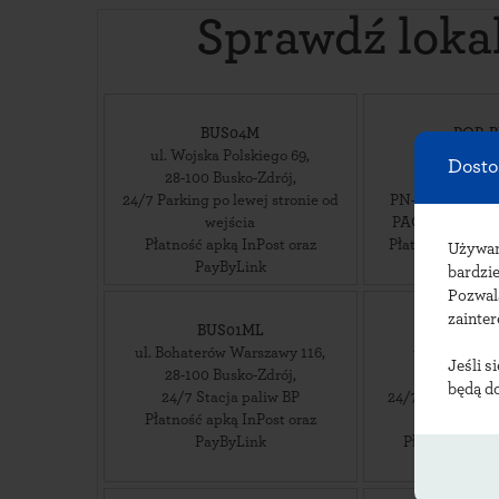
Sprawdź loka
BUS04M
POP-B
ul. Wojska Polskiego 69
,
ul. Orła B
Dosto
28-100
Busko-Zdrój
,
28-100
Bus
24/7 Parking po lewej stronie od
PN-PT 08-18 SB
wejścia
PACK-SWOJSK
Płatność apką InPost oraz
Płatność kartą 
Używ
PayByLink
bardzie
Pozwal
zainte
BUS01ML
BUS0
ul. Bohaterów Warszawy 116
,
ul. Profesora
Jeśli s
28-100
Busko-Zdrój
,
28-100
Bus
będą d
24/7 Stacja paliw BP
24/7 Na parking
Płatność apką InPost oraz
Delikatesy
PayByLink
Płatność apką
PayBy