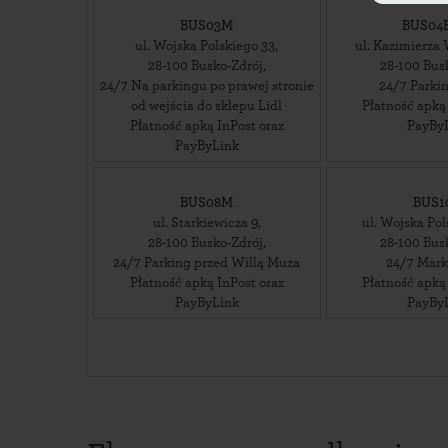
BUS03M
BUS04
ul. Wojska Polskiego 33
,
ul. Kazimierza 
28-100
Busko-Zdrój
,
28-100
Bus
24/7 Na parkingu po prawej stronie
24/7 Parki
od wejścia do sklepu Lidl
Płatność apką
Płatność apką InPost oraz
PayBy
PayByLink
BUS08M
BUS
ul. Starkiewicza 9
,
ul. Wojska Po
28-100
Busko-Zdrój
,
28-100
Bus
24/7 Parking przed Willą Muza
24/7 Mark
Płatność apką InPost oraz
Płatność apką
PayByLink
PayBy