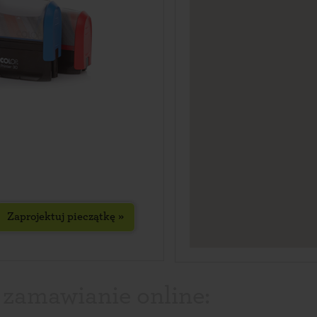
Zaprojektuj pieczątkę »
 zamawianie online: