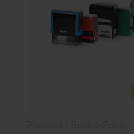
Pieczątki Busko-Zdrój -