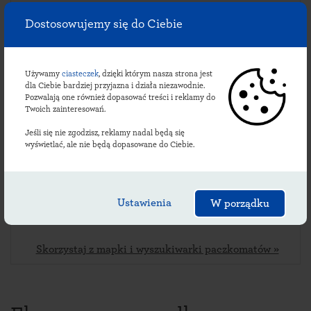
Dostosowujemy się do Ciebie
Sprawdź lokalizacje
Używamy
ciasteczek
, dzięki którym nasza strona jest
paczkomatów:
dla Ciebie bardziej przyjazna i działa niezawodnie.
Pozwalają one również dopasować treści i reklamy do
Twoich zainteresowań.
Jeśli się nie zgodzisz, reklamy nadal będą się
BYDL01M
wyświetlać, ale nie będą dopasowane do Ciebie.
ul. Spacerowa 2
,
76-200
Bydlino
,
24/7 przy sklepie Żabka
Płatność apką InPost oraz
Ustawienia
W porządku
PayByLink
Skorzystaj z mapki i wyszukiwarki paczkomatów »