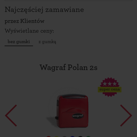
Najczęściej zamawiane
przez
Klientów
Wyświetlane ceny:
bez gumki
z gumką
Wagraf Polan 2s
super cena