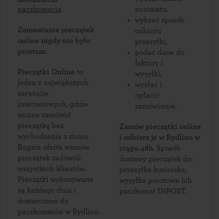
paczkomacie
.
automatu.
wybrać sposób
Zamawianie pieczątek
odbioru
online nigdy nie było
przesyłki,
prostsze.
podać dane do
faktury i
Pieczątki Online
to
wysyłki,
jeden z największych
wysłać i
serwisów
opłacić
internetowych, gdzie
zamówienie.
można zamówić
pieczątkę bez
Zamów pieczątki online
wychodzenia z domu.
i odbierz je w Bydlino w
Bogata oferta wzorów
ciągu 48h
. Sposób
pieczątek zadowoli
dostawy pieczątek do :
wszystkich klientów.
przesyłka kurierska,
Pieczątki wykonywane
wysyłka pocztowa lub
są każdego dnia i
paczkomat INPOST.
dostarczane do
paczkomatów w Bydlino.