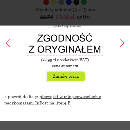
Wymiary odbicia: 39 x 15 mm
22,76
20,32 zł
netto
przykładowy szablon
(
24,99
zł z podatkiem VAT)
cena automatu
Zamów teraz
« powrót do listy:
pieczątki w miejscowościach z
paczkomatami InPost na literę B