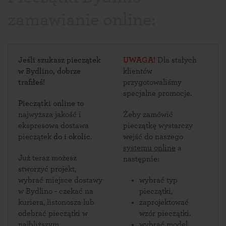
zamawianie online:
Jeśli szukasz pieczątek
UWAGA!
Dla stałych
w Bydlino, dobrze
klientów
trafiłeś!
przygotowaliśmy
specjalne promocje.
Pieczątki online
to
najwyższa jakość i
Żeby zamówić
ekspresowa dostawa
pieczątkę wystarczy
pieczątek
do i okolic
.
wejść do naszego
systemu online
a
Już teraz możesz
następnie:
stworzyć projekt,
wybrać miejsce dostawy
wybrać typ
w Bydlino - czekać na
pieczątki,
kuriera, listonosza lub
zaprojektować
odebrać pieczątki w
wzór pieczątki.
najbliższym
wybrać model