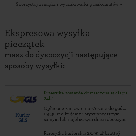
Skorzystaj z mapki i wyszukiwarki paczkomatów »
Ekspresowa wysyłka
pieczątek
masz do dyspozycji następujące
sposoby wysyłki:
Przesyłka zostanie dostarczona w ciągu
24h*
Opłacone zamówienia złożone
do godz.
09:30
realizujemy i wysyłamy
w tym
Kurier
samym lub najbliższym dniu roboczym
.
GLS
Przesyłka kurierska:
25,99 zł brutto}