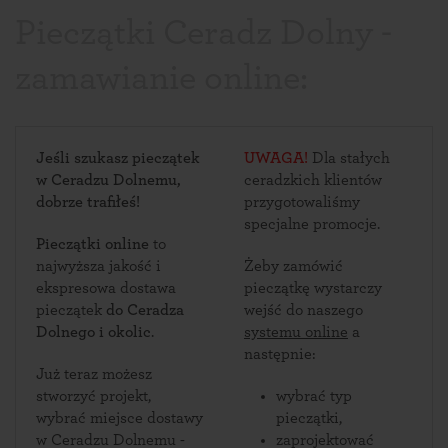
Pieczątki Ceradz Dolny -
zamawianie online:
Jeśli szukasz pieczątek
UWAGA!
Dla stałych
w Ceradzu Dolnemu,
ceradzkich klientów
dobrze trafiłeś!
przygotowaliśmy
specjalne promocje.
Pieczątki online
to
najwyższa jakość i
Żeby zamówić
ekspresowa dostawa
pieczątkę wystarczy
pieczątek
do Ceradza
wejść do naszego
Dolnego i okolic
.
systemu online
a
następnie:
Już teraz możesz
stworzyć projekt,
wybrać typ
wybrać miejsce dostawy
pieczątki,
w Ceradzu Dolnemu -
zaprojektować