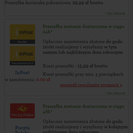
Przesyłka kurierska pobraniowa:
29,99 zł brutto
* dni robocze
Przesyłka zostanie dostarczona w ciągu
24h*
Opłacone zamówienia złożone
do godz.
10:00
realizujemy i wysyłamy
w tym
samym lub najbliższym dniu roboczym
.
Koszt przesyłki :
15,99 zł brutto
InPost
Koszt przesyłki przy min. 3 pieczątkach
w zamówieniu:
0.00 zł
sprawdź regulamin promocji »
* dni robocze
Przesyłka zostanie dostarczona w ciągu
48h*
Opłacone zamówienia złożone
do godz.
10:00
realizujemy i wysyłamy
w kolejnym
Poczta
najbliższym dniu roboczym
.