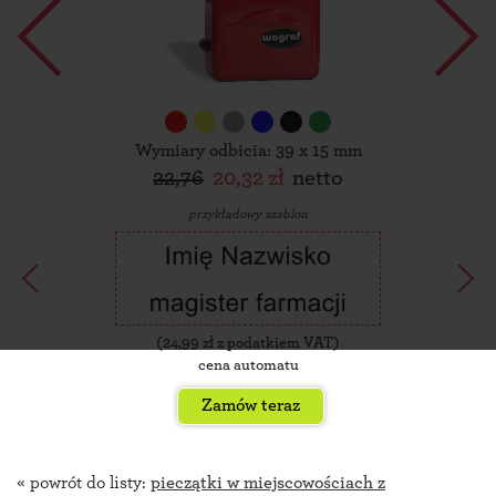
Wymiary odbicia: 39 x 15 mm
22,76
20,32 zł
netto
przykładowy szablon
(
24,99
zł z podatkiem VAT)
cena automatu
Zamów teraz
« powrót do listy:
pieczątki w miejscowościach z