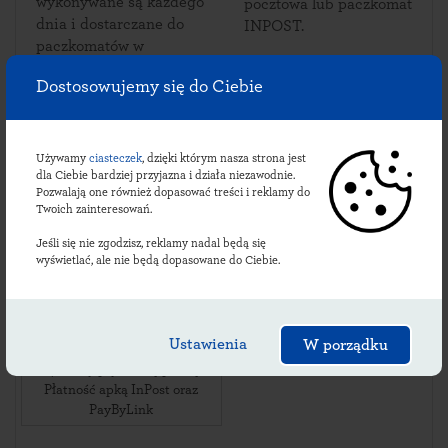
wykonywane są każdego
pocztowa lub paczkomat
dnia i dostarczane do
INPOST.
paczkomatów w
Ceradzu Dolnemu.
Dostosowujemy się do Ciebie
Używamy
ciasteczek
, dzięki którym nasza strona jest
Sprawdź lokalizacje
dla Ciebie bardziej przyjazna i działa niezawodnie.
Pozwalają one również dopasować treści i reklamy do
ceradzkich paczkomatów:
Twoich zainteresowań.
Jeśli się nie zgodzisz, reklamy nadal będą się
wyświetlać, ale nie będą dopasowane do Ciebie.
CRD01M
ul. Powstańców
Wielkopolskich 3
,
Ustawienia
W porządku
64-553
Ceradz Dolny
,
24/7 Przy prywatnej posesji
Płatność apką InPost oraz
PayByLink