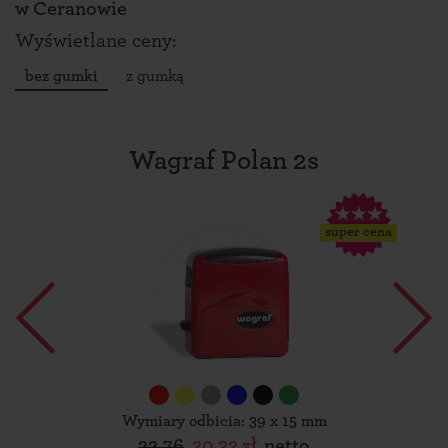
w
Ceranowie
Wyświetlane ceny:
bez gumki
z gumką
Wagraf Polan 2s
super cena
Wymiary odbicia: 39 x 15 mm
22,76
20,32 zł
netto