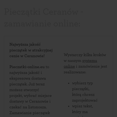
Pieczątki Ceranów -
zamawianie online:
Najwyższa jakość
pieczątek w atrakcyjnej
Wystarczy kilka kroków
cenie w Ceranowie!
w naszym
systemu
online
i zamówienie jest
Pieczatki-online.eu
to
realizowane:
najwyższa jakość i
ekspresowa dostawa
wybierz typ
pieczątek. Już teraz
pieczątki,
możesz stworzyć
którą chcesz
projekt, wybrać miejsce
zaprojektować
dostawy w Ceranowie i
wpisz tekst,
czekać na listonosza.
który ma
Zamawianie pieczątek