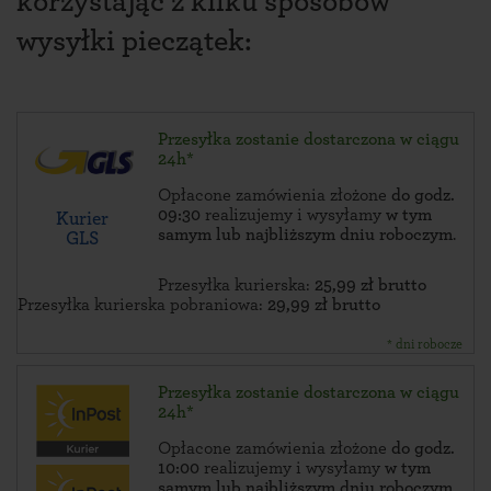
korzystając z kilku sposobów
wysyłki pieczątek:
Przesyłka zostanie dostarczona w ciągu
24h*
Opłacone zamówienia złożone
do godz.
09:30
realizujemy i wysyłamy
w tym
Kurier
samym lub najbliższym dniu roboczym
.
GLS
Przesyłka kurierska:
25,99 zł brutto
Przesyłka kurierska pobraniowa:
29,99 zł brutto
* dni robocze
Przesyłka zostanie dostarczona w ciągu
24h*
Opłacone zamówienia złożone
do godz.
10:00
realizujemy i wysyłamy
w tym
samym lub najbliższym dniu roboczym
.