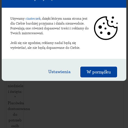
Lacki
ul.
Ceranów
140
,
Używamy
ciasteczek
, dzięki którym nasza strona jest
08322
dla Ciebie bardziej przyjazna i działa niezawodnie.
Pozwalają one również dopasować treści i reklamy do
Ceranów
,
Twoich zainteresowań.
Dostępność
Jeśli się nie zgodzisz, reklamy nadal będą się
i usługi:
wyświetlać, ale nie będą dopasowane do Ciebie.
dni
robocze:
08:00-
14:30
Ustawienia
W porządku
soboty:
*
niedziele
i święta:
*
Placówka
dostosowana
do
potrzeb
osób