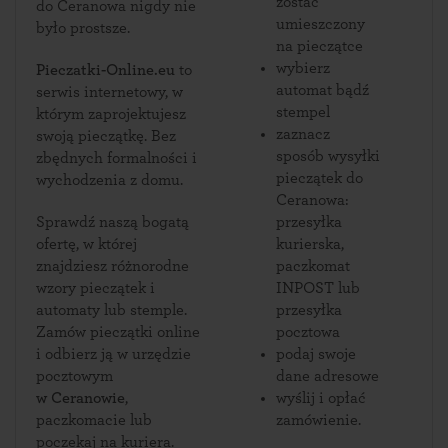
zostać
do Ceranowa nigdy nie
umieszczony
było prostsze.
na pieczątce
wybierz
Pieczatki-Online.eu
to
automat bądź
serwis internetowy, w
stempel
którym zaprojektujesz
zaznacz
swoją pieczątkę. Bez
sposób wysyłki
zbędnych formalności i
pieczątek do
wychodzenia z domu.
Ceranowa:
Sprawdź naszą bogatą
przesyłka
ofertę, w której
kurierska,
znajdziesz różnorodne
paczkomat
wzory pieczątek i
INPOST lub
automaty lub stemple.
przesyłka
Zamów pieczątki online
pocztowa
i odbierz ją w urzędzie
podaj swoje
pocztowym
dane adresowe
w Ceranowie
,
wyślij i opłać
paczkomacie lub
zamówienie.
poczekaj na kuriera.