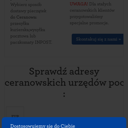
UWAGA!
Dla stałych
Wybierz sposób
ceranowskich klientów
dostawy pieczątek
przygotowaliśmy
do Ceranowa
:
specjalne promocje.
przesyłka
kurierska,wysyłka
pocztowa lub
Skontakuj się z nami »
paczkomaty INPOST.
Sprawdź adresy
ceranowskich urzędów poc
:
FUP
Kosów
Dostosowujemy się do Ciebie