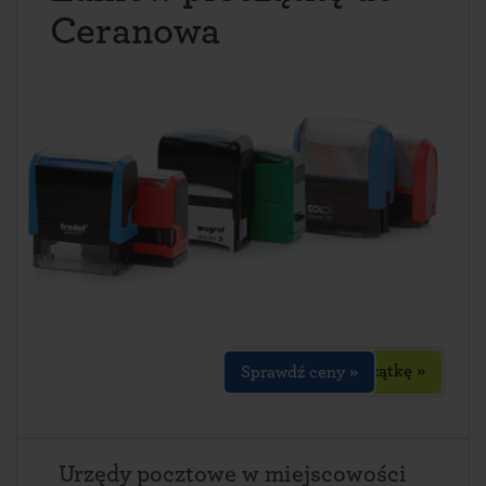
Ceranowa
Zaprojektuj pieczątkę »
Sprawdź ceny »
Urzędy pocztowe w miejscowości