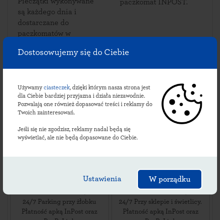
Pieczątki wykonywane
paczkomat INPOST.
są każdego dnia i
dostarczane do
paczkomatów w
Chludowie.
Dostosowujemy się do Ciebie
Używamy
ciasteczek
, dzięki którym nasza strona jest
Sprawdź lokalizacje
dla Ciebie bardziej przyjazna i działa niezawodnie.
Pozwalają one również dopasować treści i reklamy do
chludowskich
Twoich zainteresowań.
paczkomatów:
Jeśli się nie zgodzisz, reklamy nadal będą się
wyświetlać, ale nie będą dopasowane do Ciebie.
CDO02M
CDO03M
Ustawienia
W porządku
ul. Szkolna 1
,
ul. Golęczewska 14B
,
62-001
Chludowo
,
62-001
Chludowo
,
24/7 Parking przy żłobku
24/7 Przy sklepie i świetlicy.
Płatność apką InPost oraz
Płatność apką InPost oraz