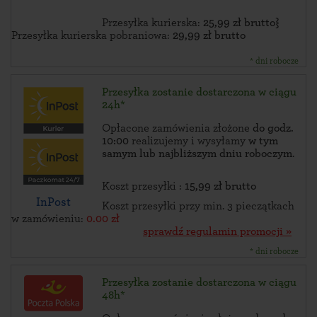
Przesyłka kurierska:
25,99 zł brutto}
Przesyłka kurierska pobraniowa:
29,99 zł brutto
* dni robocze
Przesyłka zostanie dostarczona w ciągu
24h*
Opłacone zamówienia złożone
do godz.
10:00
realizujemy i wysyłamy
w tym
samym lub najbliższym dniu roboczym
.
Koszt przesyłki :
15,99 zł brutto
InPost
Koszt przesyłki przy min. 3 pieczątkach
w zamówieniu:
0.00 zł
sprawdź regulamin promocji »
* dni robocze
Przesyłka zostanie dostarczona w ciągu
48h*