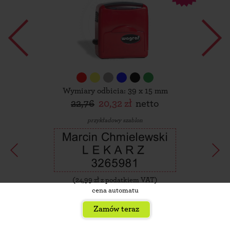
Wymiary odbicia: 39 x 15 mm
22,76
20,32 zł
netto
przykładowy szablon
(
24,99
zł z podatkiem VAT)
cena automatu
Zamów teraz