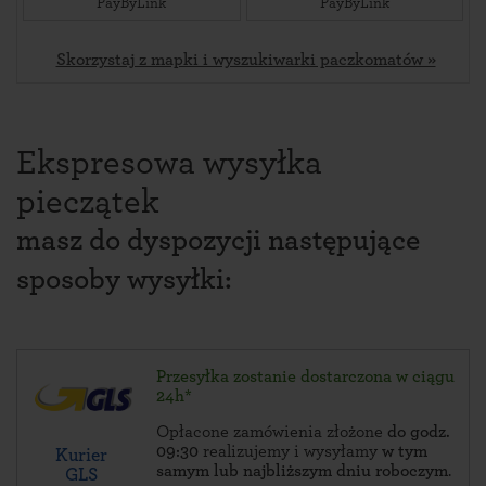
PayByLink
PayByLink
Skorzystaj z mapki i wyszukiwarki paczkomatów »
Ekspresowa wysyłka
pieczątek
masz do dyspozycji następujące
sposoby wysyłki:
Przesyłka zostanie dostarczona w ciągu
24h*
Opłacone zamówienia złożone
do godz.
09:30
realizujemy i wysyłamy
w tym
Kurier
samym lub najbliższym dniu roboczym
.
GLS