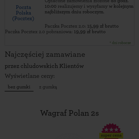
Opłacone zamówienia złożone
do godz.
10:00
realizujemy i wysyłamy
w kolejnym
Poczta
najbliższym dniu roboczym
.
Polska
(Pocztex)
Paczka Pocztex 2.0:
15,99 zł brutto
Paczka Pocztex 2.0 pobraniowa:
19,99 zł brutto
* dni robocze
Najczęściej zamawiane
przez
chludowskich Klientów
Wyświetlane ceny:
bez gumki
z gumką
Wagraf Polan 2s
super cena