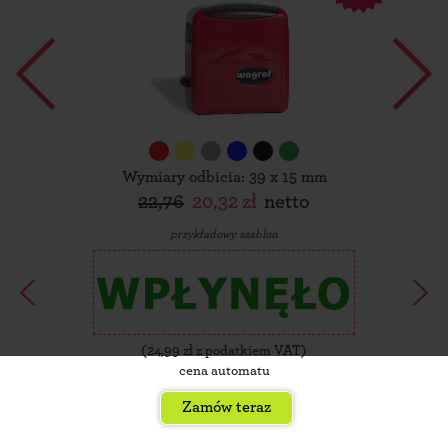
Wymiary odbicia: 39 x 15 mm
22,76
20,32 zł
netto
przykładowy szablon
(
24,99
zł z podatkiem VAT)
cena automatu
Zamów teraz