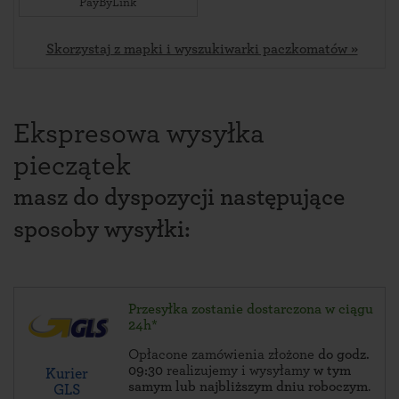
PayByLink
Skorzystaj z mapki i wyszukiwarki paczkomatów »
Ekspresowa wysyłka
pieczątek
masz do dyspozycji następujące
sposoby wysyłki:
Przesyłka zostanie dostarczona w ciągu
24h*
Opłacone zamówienia złożone
do godz.
09:30
realizujemy i wysyłamy
w tym
Kurier
samym lub najbliższym dniu roboczym
.
GLS