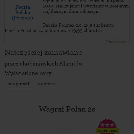
Opłacone zamówienia złożone
do godz.
10:00
realizujemy i wysyłamy
w kolejnym
Poczta
najbliższym dniu roboczym
.
Polska
(Pocztex)
Paczka Pocztex 2.0:
15,99 zł brutto
Paczka Pocztex 2.0 pobraniowa:
19,99 zł brutto
* dni robocze
Najczęściej zamawiane
przez
chobanińskich Klientów
Wyświetlane ceny:
bez gumki
z gumką
Wagraf Polan 2s
super cena