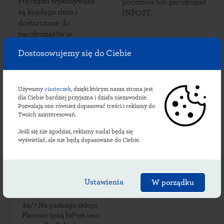
Pieczątki wykonywane
pocztowa lub paczkomat
są każdego dnia i
INPOST.
dostarczane do
paczkomatów w
Chobaninie.
Dostosowujemy się do Ciebie
Używamy
ciasteczek
, dzięki którym nasza strona jest
Sprawdź lokalizacje
dla Ciebie bardziej przyjazna i działa niezawodnie.
Pozwalają one również dopasować treści i reklamy do
chobanińskich
Twoich zainteresowań.
paczkomatów:
Jeśli się nie zgodzisz, reklamy nadal będą się
wyświetlać, ale nie będą dopasowane do Ciebie.
CHBQ01BAPP
Ustawienia
W porządku
ul. Chobanin 54
,
98-400
Chobanin
,
24/7 Na parkingu sklepu
Płatność apką InPost oraz