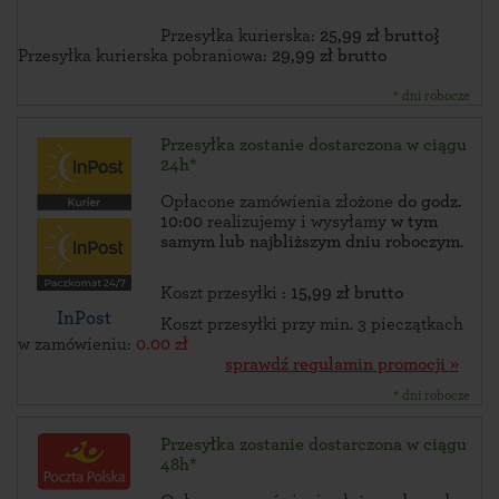
Przesyłka kurierska:
25,99 zł brutto}
Przesyłka kurierska pobraniowa:
29,99 zł brutto
* dni robocze
Przesyłka zostanie dostarczona w ciągu
24h*
Opłacone zamówienia złożone
do godz.
10:00
realizujemy i wysyłamy
w tym
samym lub najbliższym dniu roboczym
.
Koszt przesyłki :
15,99 zł brutto
InPost
Koszt przesyłki przy min. 3 pieczątkach
w zamówieniu:
0.00 zł
sprawdź regulamin promocji »
* dni robocze
Przesyłka zostanie dostarczona w ciągu
48h*