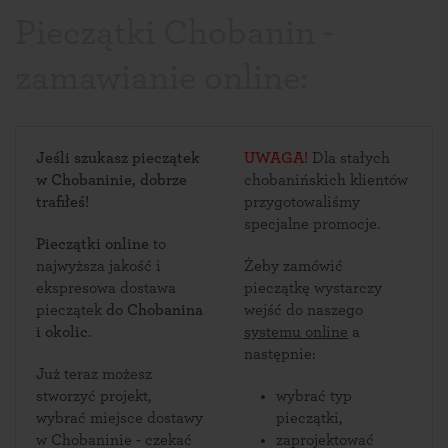
Pieczątki Chobanin -
zamawianie online:
Jeśli szukasz pieczątek
UWAGA!
Dla stałych
w Chobaninie, dobrze
chobanińskich klientów
trafiłeś!
przygotowaliśmy
specjalne promocje.
Pieczątki online
to
najwyższa jakość i
Żeby zamówić
ekspresowa dostawa
pieczątkę wystarczy
pieczątek
do Chobanina
wejść do naszego
i okolic
.
systemu online
a
następnie:
Już teraz możesz
stworzyć projekt,
wybrać typ
wybrać miejsce dostawy
pieczątki,
w Chobaninie - czekać
zaprojektować