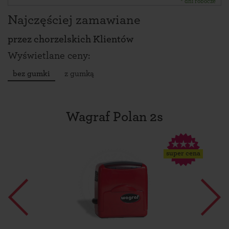
* dni robocze
Najczęściej zamawiane
przez
chorzelskich Klientów
Wyświetlane ceny:
bez gumki
z gumką
Wagraf Polan 2s
super cena