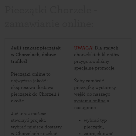
Pieczątki Chorzele -
zamawianie online:
Jeśli szukasz pieczątek
UWAGA!
Dla stałych
w Chorzelach, dobrze
chorzelskich klientów
trafiłeś!
przygotowaliśmy
specjalne promocje.
Pieczątki online
to
najwyższa jakość i
Żeby zamówić
ekspresowa dostawa
pieczątkę wystarczy
pieczątek
do Chorzeli i
wejść do naszego
okolic
.
systemu online
a
następnie:
Już teraz możesz
stworzyć projekt,
wybrać typ
wybrać miejsce dostawy
pieczątki,
w Chorzelach - czekać
zaprojektować