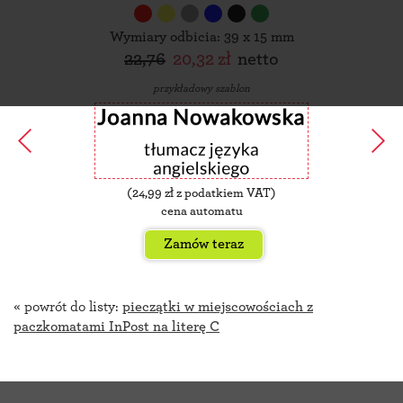
Wymiary odbicia: 39 x 15 mm
22,76
20,32 zł
netto
przykładowy szablon
(
24,99
zł z podatkiem VAT)
cena automatu
Zamów teraz
« powrót do listy:
pieczątki w miejscowościach z
paczkomatami InPost na literę C