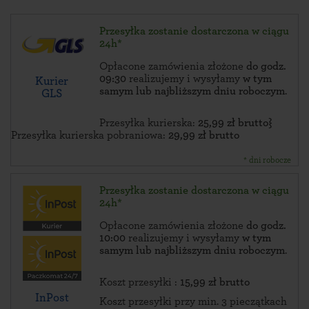
Przesyłka zostanie dostarczona w ciągu
24h*
Opłacone zamówienia złożone
do godz.
09:30
realizujemy i wysyłamy
w tym
Kurier
samym lub najbliższym dniu roboczym
.
GLS
Przesyłka kurierska:
25,99 zł brutto}
Przesyłka kurierska pobraniowa:
29,99 zł brutto
* dni robocze
Przesyłka zostanie dostarczona w ciągu
24h*
Opłacone zamówienia złożone
do godz.
10:00
realizujemy i wysyłamy
w tym
samym lub najbliższym dniu roboczym
.
Koszt przesyłki :
15,99 zł brutto
InPost
Koszt przesyłki przy min. 3 pieczątkach