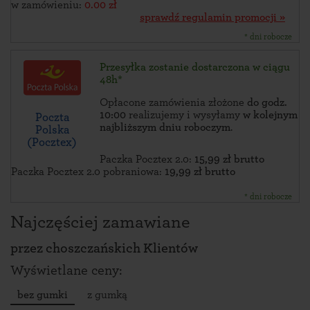
w zamówieniu:
0.00 zł
sprawdź regulamin promocji »
* dni robocze
Przesyłka zostanie dostarczona w ciągu
48h*
Opłacone zamówienia złożone
do godz.
10:00
realizujemy i wysyłamy
w kolejnym
Poczta
najbliższym dniu roboczym
.
Polska
(Pocztex)
Paczka Pocztex 2.0:
15,99 zł brutto
Paczka Pocztex 2.0 pobraniowa:
19,99 zł brutto
* dni robocze
Najczęściej zamawiane
przez
choszczańskich Klientów
Wyświetlane ceny:
bez gumki
z gumką