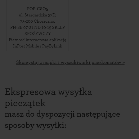
POP-CSO5
ul. Stargardzka 37D
,
73-200
Choszczno
,
PN-SB 07-21 ND 10-19 SKLEP
SPOŻYWCZY
Płatność internetowa aplikacją
InPost Mobile i PayByLink
Skorzystaj z mapki i wyszukiwarki paczkomatów »
Ekspresowa wysyłka
pieczątek
masz do dyspozycji następujące
sposoby wysyłki: