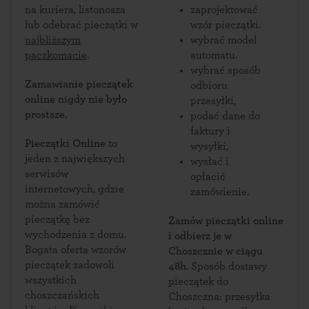
na kuriera, listonosza
zaprojektować
lub odebrać pieczątki w
wzór pieczątki.
najbliższym
wybrać model
paczkomacie
.
automatu.
wybrać sposób
Zamawianie pieczątek
odbioru
online nigdy nie było
przesyłki,
prostsze.
podać dane do
faktury i
Pieczątki Online
to
wysyłki,
jeden z największych
wysłać i
serwisów
opłacić
internetowych, gdzie
zamówienie.
można zamówić
pieczątkę bez
Zamów pieczątki online
wychodzenia z domu.
i odbierz je w
Bogata oferta wzorów
Choszcznie w ciągu
pieczątek zadowoli
48h
. Sposób dostawy
wszystkich
pieczątek do
choszczańskich
Choszczna: przesyłka