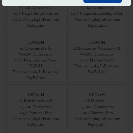
ul. Wolności 10
,
ul. Wolności 37
,
73-200
Choszczno
,
73-200
Choszczno
,
24/7 Na parkingu Kantoru
24/7 Na parkingu sklepu Aldi
Płatność apką InPost oraz
Płatność apką InPost oraz
PayByLink
PayByLink
CSO08M
CSO09M
ul. Drawieńska 4a
,
ul. Bohaterów Warszawy 21
,
73-200
Choszczno
,
73-200
Choszczno
,
24/7 Na parkingu Myjni
24/7 Market Netto
KORAL
Płatność apką InPost oraz
Płatność apką InPost oraz
PayByLink
PayByLink
CSO10M
CSO11M
ul. Drawieńska 21A
,
ul. Miłosza 2
,
73-200
Choszczno
,
73-200
Choszczno
,
24/7 Market Dino
24/7 Market Dino
Płatność apką InPost oraz
Płatność apką InPost oraz
PayByLink
PayByLink