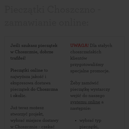
Pieczątki Choszczno -
zamawianie online:
Jeśli szukasz pieczątek
UWAGA!
Dla stałych
w Choszcznie, dobrze
choszczańskich
trafiłeś!
klientów
przygotowaliśmy
Pieczątki online
to
specjalne promocje.
najwyższa jakość i
ekspresowa dostawa
Żeby zamówić
pieczątek
do Choszczna
pieczątkę wystarczy
i okolic
.
wejść do naszego
systemu online
a
Już teraz możesz
następnie:
stworzyć projekt,
wybrać miejsce dostawy
wybrać typ
w Choszcznie - czekać
pieczątki,