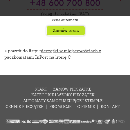
(
24,99
zł z podatkiem VAT)
cena automatu
Zamów teraz
« powrót do listy:
pieczątki w miejscowościach z
paczkomatami InPost na literę C
START
ZAMÓW PIECZĄTKĘ
KATEGORIE I WZORY PIECZĄTEK
AUTOMATY SAMOTUSZUJĄCE I STEMPLE
CENNIK PIECZĄTEK
PROMOCJE
O FIRMIE
KONTAKT