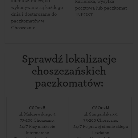
klientów. Pieczątki
kurierska, wysyłka
wykonywane są każdego
pocztowa lub paczkomat
dnia i dostarczane do
INPOST.
paczkomatów w
Choszcznie.
Sprawdź lokalizacje
choszczańskich
paczkomatów:
CSO02A
CSO02M
ul. Malczewskiego 4
,
ul. Stargardzka 33
,
73-200
Choszczno
,
73-200
Choszczno
,
24/7 Przy markecie
24/7 Po prawej stronie sklepu
Intermarche
Lewiatan