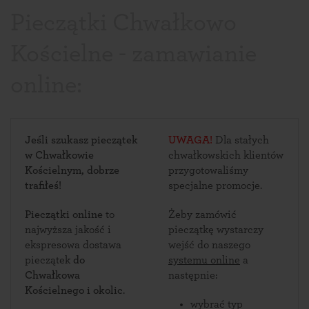
Pieczątki Chwałkowo
Kościelne - zamawianie
online:
Jeśli szukasz pieczątek
UWAGA!
Dla stałych
w Chwałkowie
chwałkowskich klientów
Kościelnym, dobrze
przygotowaliśmy
trafiłeś!
specjalne promocje.
Pieczątki online
to
Żeby zamówić
najwyższa jakość i
pieczątkę wystarczy
ekspresowa dostawa
wejść do naszego
pieczątek
do
systemu online
a
Chwałkowa
następnie:
Kościelnego i okolic
.
wybrać typ