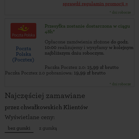
sprawdź regulamin promocji »
* dni robocze
Przesyłka zostanie dostarczona w ciągu
48h*
Opłacone zamówienia złożone
do godz.
10:00
realizujemy i wysyłamy
w kolejnym
Poczta
najbliższym dniu roboczym
.
Polska
(Pocztex)
Paczka Pocztex 2.0:
15,99 zł brutto
Paczka Pocztex 2.0 pobraniowa:
19,99 zł brutto
* dni robocze
Najczęściej zamawiane
przez
chwałkowskich Klientów
Wyświetlane ceny:
bez gumki
z gumką