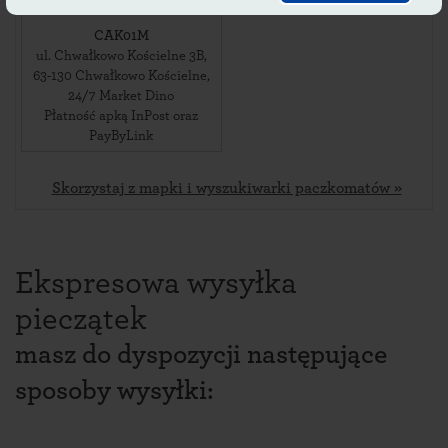
CAK01M
ul. Chwałkowo Kościelne 3B
,
63-130
Chwałkowo Kościelne
,
24/7 Market Dino
Płatność apką InPost oraz
PayByLink
Skorzystaj z mapki i wyszukiwarki paczkomatów »
Ekspresowa wysyłka
pieczątek
masz do dyspozycji następujące
sposoby wysyłki: