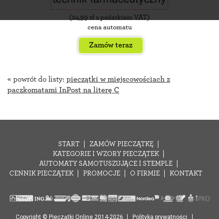
(
24,99
zł z podatkiem VAT)
cena automatu
Zamów teraz
« powrót do listy:
pieczątki w miejscowościach z
paczkomatami InPost na literę C
START
ZAMÓW PIECZĄTKĘ
KATEGORIE I WZORY PIECZĄTEK
AUTOMATY SAMOTUSZUJĄCE I STEMPLE
CENNIK PIECZĄTEK
PROMOCJE
O FIRMIE
KONTAKT
Copyright © Pieczątki Online 2014-2026
Polityka prywatności