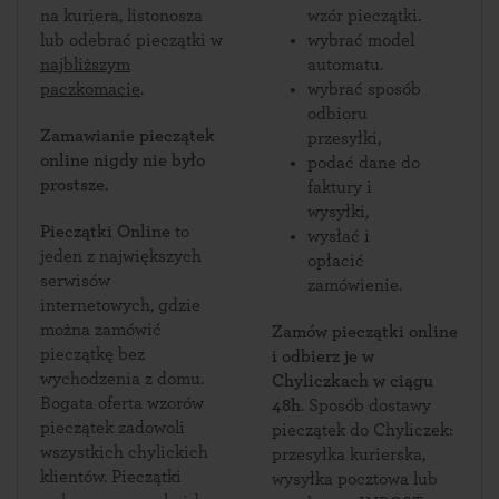
na kuriera, listonosza
wzór pieczątki.
lub odebrać pieczątki w
wybrać model
najbliższym
automatu.
paczkomacie
.
wybrać sposób
odbioru
Zamawianie pieczątek
przesyłki,
online nigdy nie było
podać dane do
prostsze.
faktury i
wysyłki,
Pieczątki Online
to
wysłać i
jeden z największych
opłacić
serwisów
zamówienie.
internetowych, gdzie
można zamówić
Zamów pieczątki online
pieczątkę bez
i odbierz je w
wychodzenia z domu.
Chyliczkach w ciągu
Bogata oferta wzorów
48h
. Sposób dostawy
pieczątek zadowoli
pieczątek do Chyliczek:
wszystkich chylickich
przesyłka kurierska,
klientów. Pieczątki
wysyłka pocztowa lub