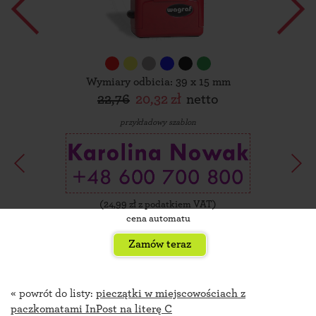
Wymiary odbicia: 39 x 15 mm
22,76
20,32 zł
netto
przykładowy szablon
(
24,99
zł z podatkiem VAT)
cena automatu
Zamów teraz
« powrót do listy:
pieczątki w miejscowościach z
paczkomatami InPost na literę C