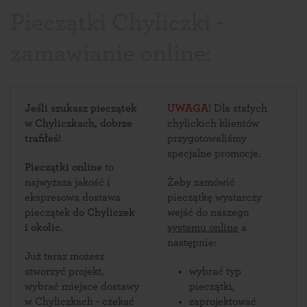
Pieczątki Chyliczki -
zamawianie online:
Jeśli szukasz pieczątek
UWAGA!
Dla stałych
w Chyliczkach, dobrze
chylickich klientów
trafiłeś!
przygotowaliśmy
specjalne promocje.
Pieczątki online
to
najwyższa jakość i
Żeby zamówić
ekspresowa dostawa
pieczątkę wystarczy
pieczątek
do Chyliczek
wejść do naszego
i okolic
.
systemu online
a
następnie:
Już teraz możesz
stworzyć projekt,
wybrać typ
wybrać miejsce dostawy
pieczątki,
w Chyliczkach - czekać
zaprojektować