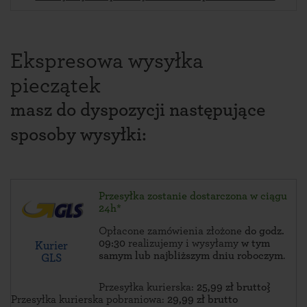
Ekspresowa wysyłka
pieczątek
masz do dyspozycji następujące
sposoby wysyłki:
Przesyłka zostanie dostarczona w ciągu
24h*
Opłacone zamówienia złożone
do godz.
09:30
realizujemy i wysyłamy
w tym
Kurier
samym lub najbliższym dniu roboczym
.
GLS
Przesyłka kurierska:
25,99 zł brutto}
Przesyłka kurierska pobraniowa:
29,99 zł brutto