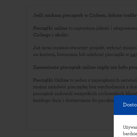
Jeśli szukasz pieczątek w Cichem, dobrze trafiłe
Pieczątki online
to najwyższa jakość i ekspresow
Cichego i okolic
.
Już teraz możesz stworzyć projekt, wybrać miejs
na kuriera, listonosza lub odebrać pieczątki w
na
Zamawianie pieczątek online nigdy nie było pros
Pieczątki Online
to jeden z największych serwisów i
można zamówić pieczątkę bez wychodzenia z domu. Bogata oferta w
pieczątek zadowoli wszystkich cichowskich klientów. Pieczątki wykonyw
każdego dnia i dostarczane do paczkomatów w C
Dosto
Używ
bardzie