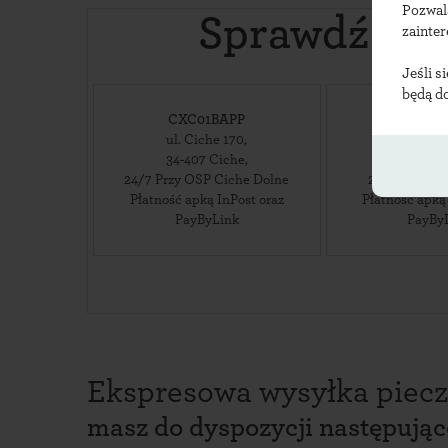
Pozwal
Sprawdź lok
zainte
Jeśli s
będą d
CXC01BAPP
CXC
ul. Ciche 170
,
ul. Cic
34-407
Ciche
,
34-407
24/7 Przy OSP Ciche Dolne
24/7 Przy sk
Płatność apką InPost oraz
Płatność apką
PayByLink
PayBy
Ekspresowa wysyłka piecz
masz do dyspozycji następują