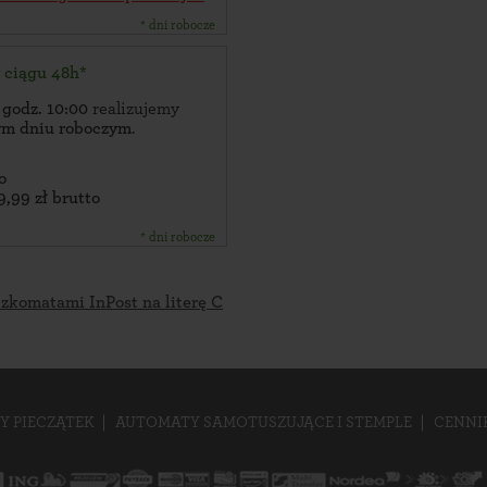
* dni robocze
w ciągu 48h*
 godz. 10:00
realizujemy
zym dniu roboczym
.
o
9,99 zł brutto
* dni robocze
czkomatami InPost na literę C
Y PIECZĄTEK
AUTOMATY SAMOTUSZUJĄCE I STEMPLE
CENNI