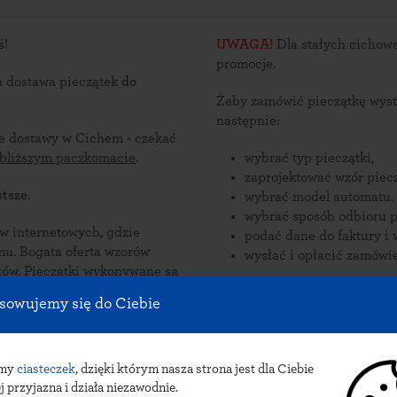
ś!
UWAGA!
Dla stałych cichows
promocje.
a dostawa pieczątek
do
Żeby zamówić pieczątkę wyst
następnie:
ce dostawy w Cichem - czekać
jbliższym paczkomacie
.
wybrać typ pieczątki,
zaprojektować wzór piecz
tsze.
wybrać model automatu.
wybrać sposób odbioru p
nternetowych, gdzie
podać dane do faktury i 
zorów
wysłać i opłacić zamówie
ane są
ichem.
Zamów pieczątki online i od
sowujemy się do Ciebie
pieczątek do Cichego: przesyłka ku
INPOST.
amy
ciasteczek
, dzięki którym nasza strona jest dla Ciebie
j przyjazna i działa niezawodnie.