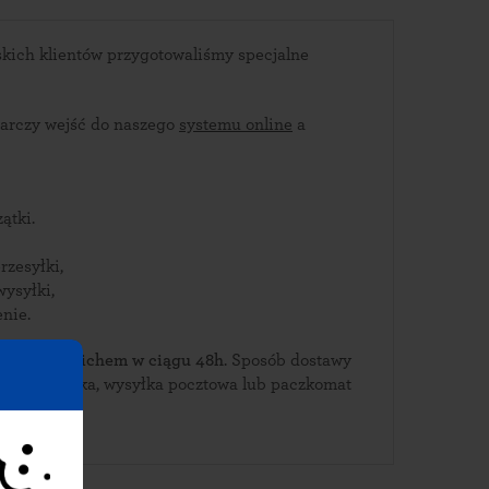
kich klientów przygotowaliśmy specjalne
arczy wejść do naszego
systemu online
a
ątki.
rzesyłki,
wysyłki,
nie.
bierz je w Cichem w ciągu 48h
. Sposób dostawy
rierska, wysyłka pocztowa lub paczkomat