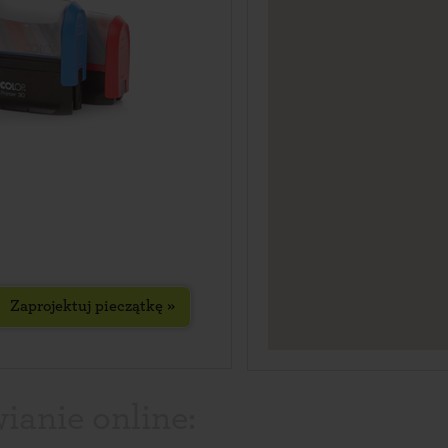
Zaprojektuj pieczątkę »
ianie online: