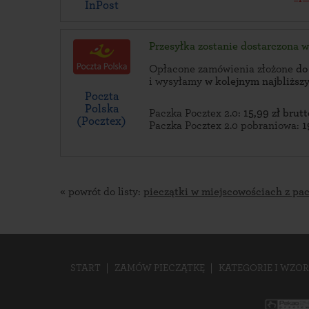
InPost
Przesyłka zostanie dostarczona 
Opłacone zamówienia złożone
do
i wysyłamy
w kolejnym najbliżs
Poczta
Polska
Paczka Pocztex 2.0:
15,99 zł brutt
(Pocztex)
Paczka Pocztex 2.0 pobraniowa:
1
« powrót do listy:
pieczątki w miejscowościach z pa
START
ZAMÓW PIECZĄTKĘ
KATEGORIE I WZOR