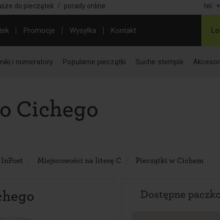
usze do pieczątek
/
porady online
tel.:
+
tek
Promocje
Wysyłka
Kontakt
Lo
iki i numeratory
Popularne pieczątki
Suche stemple
Akcesor
do Cichego
 InPost
Miejscowości na literę C
Pieczątki w Cichem
chego
Dostępne paczk