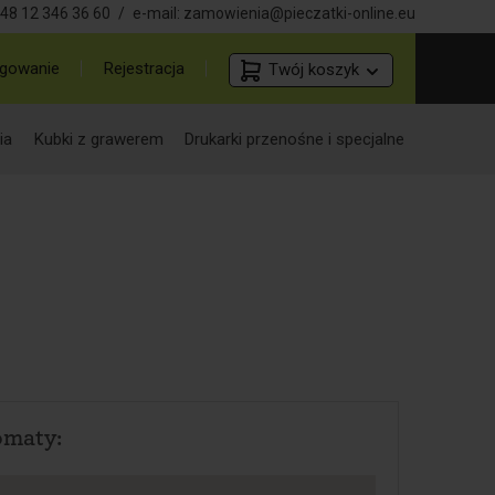
48 12 346 36 60
/
e-mail:
zamowienia@pieczatki-online.eu
gowanie
Rejestracja
Twój koszyk
ia
Kubki z grawerem
Drukarki przenośne i specjalne
omaty: