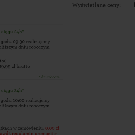
Wyświetlane ceny:
w ciągu 24h*
 godz. 09:30
realizujemy
bliższym dniu roboczym
.
to}
29,99 zł brutto
* dni robocze
w ciągu 24h*
 godz. 10:00
realizujemy
bliższym dniu roboczym
.
zątkach w zamówieniu:
0.00 zł
rawdź regulamin promocji »