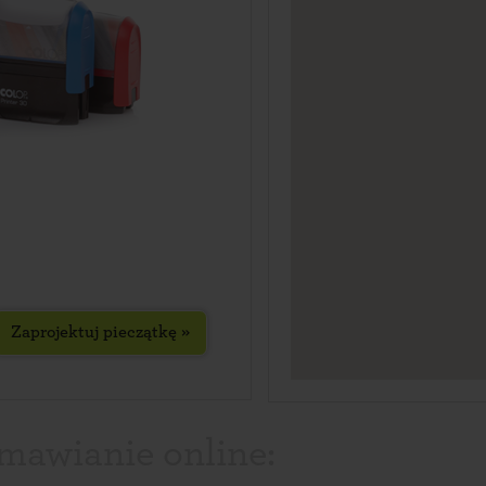
Zaprojektuj pieczątkę »
amawianie online: