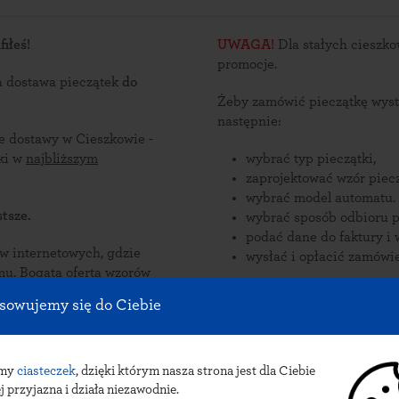
iłeś!
UWAGA!
Dla stałych cieszko
promocje.
a dostawa pieczątek
do
Żeby zamówić pieczątkę wyst
następnie:
ce dostawy w Cieszkowie -
ątki w
najbliższym
wybrać typ pieczątki,
zaprojektować wzór piecz
wybrać model automatu.
tsze.
wybrać sposób odbioru p
podać dane do faktury i 
nternetowych, gdzie
wysłać i opłacić zamówie
zorów
konywane
Zamów pieczątki online i odb
sowujemy się do Ciebie
 Cieszkowie.
dostawy pieczątek do Cieszkow
paczkomat INPOST.
amy
ciasteczek
, dzięki którym nasza strona jest dla Ciebie
j przyjazna i działa niezawodnie.