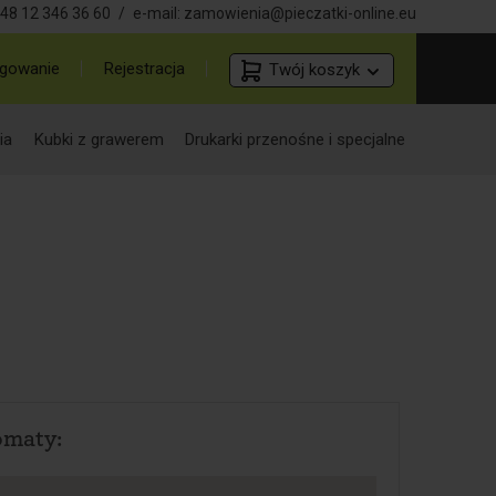
48 12 346 36 60
/
e-mail:
zamowienia@pieczatki-online.eu
gowanie
Rejestracja
Twój koszyk
ia
Kubki z grawerem
Drukarki przenośne i specjalne
omaty: