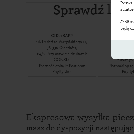
Pozwal
Sprawdź loka
zainte
Jeśli s
będą d
CIK01BAPP
CIK0
ul. Ludwika Waryńskiego 11
,
ul. Sikors
56-330
Cieszków
,
56-330
Ci
24/7 Przy serwisie drukarek
24/7 przy skl
CONSIS
przemys
Płatność apką InPost oraz
Płatność apką
PayByLink
PayBy
Ekspresowa wysyłka piecz
masz do dyspozycji następują