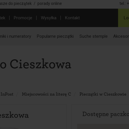
usze do pieczątek
/
porady online
tel.:
+
tek
Promocje
Wysyłka
Kontakt
Lo
iki i numeratory
Popularne pieczątki
Suche stemple
Akcesor
do Cieszkowa
 InPost
Miejscowości na literę C
Pieczątki w Cieszkowie
eszkowa
Dostępne paczk