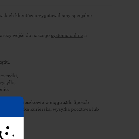
wskich klientów przygotowaliśmy specjalne
arczy wejść do naszego
systemu online
a
ątki.
rzesyłki,
wysyłki,
nie.
ierz je w Cieszkowie w ciągu 48h
. Sposób
a: przesyłka kurierska, wysyłka pocztowa lub