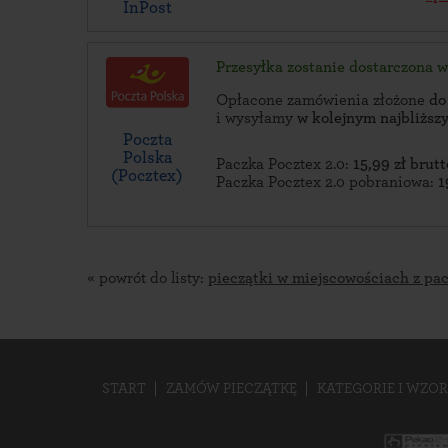
InPost
Przesyłka zostanie dostarczona 
Opłacone zamówienia złożone
do
i wysyłamy
w kolejnym najbliżs
Poczta
Polska
Paczka Pocztex 2.0:
15,99 zł brutt
(Pocztex)
Paczka Pocztex 2.0 pobraniowa:
1
« powrót do listy:
pieczątki w miejscowościach z pa
START
ZAMÓW PIECZĄTKĘ
KATEGORIE I WZOR