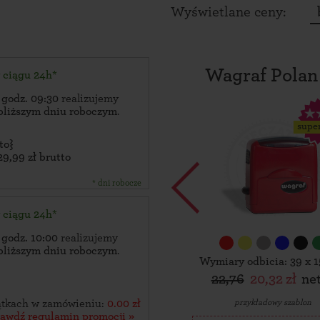
Wyświetlane ceny:
Wagraf Polan
w ciągu 24h*
 godz. 09:30
realizujemy
bliższym dniu roboczym
.
supe
to}
29,99 zł brutto
* dni robocze
w ciągu 24h*
 godz. 10:00
realizujemy
bliższym dniu roboczym
.
Wymiary odbicia: 39 x 
22,76
20,32 zł
ne
przykładowy szablon
zątkach w zamówieniu:
0.00 zł
rawdź regulamin promocji »