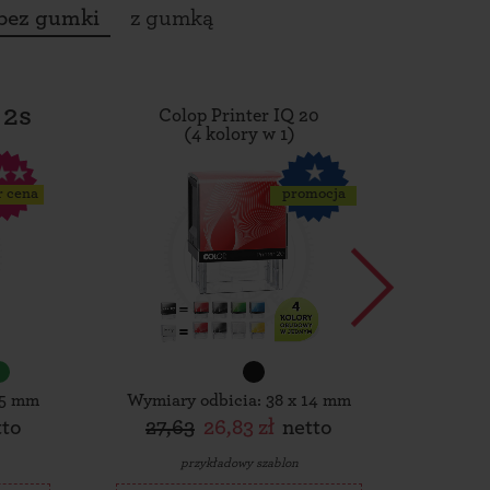
bez gumki
z gumką
 2s
Colop Printer IQ 20
Tro
(4 kolory w 1)
r cena
promocja
15 mm
Wymiary odbicia: 38 x 14 mm
Wymiar
tto
27,63
26,83 zł
netto
30,
przykładowy szablon