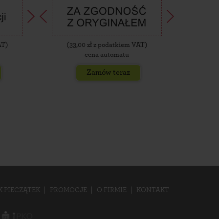
AT)
(
33,00
zł z podatkiem VAT)
(
35,
cena automatu
Zamów teraz
K PIECZĄTEK
PROMOCJE
O FIRMIE
KONTAKT