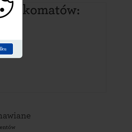
 paczkomatów:
dku
amawiane
ientów