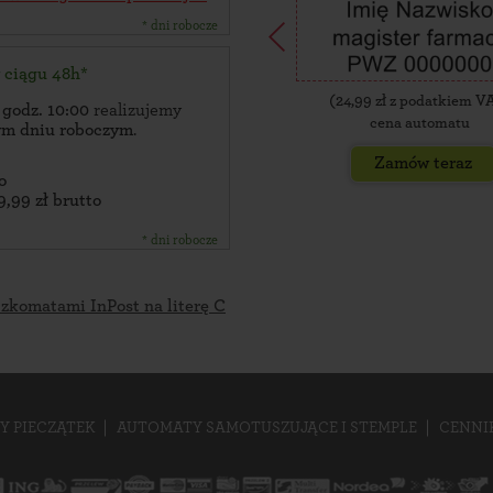
* dni robocze
w ciągu 48h*
(
24,99
zł z podatkiem V
 godz. 10:00
realizujemy
cena automatu
zym dniu roboczym
.
Zamów teraz
o
9,99 zł brutto
* dni robocze
czkomatami InPost na literę C
Y PIECZĄTEK
AUTOMATY SAMOTUSZUJĄCE I STEMPLE
CENNI