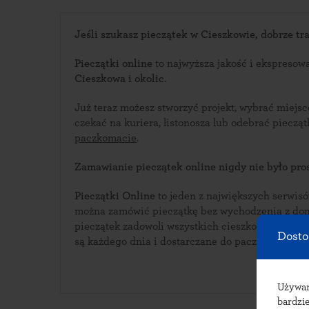
Jeśli szukasz pieczątek w Cieszkowie, dobrze traf
Pieczątki online
to najwyższa jakość i ekspresow
Cieszkowa i okolic
.
Już teraz możesz stworzyć projekt, wybrać miejs
czekać na kuriera, listonosza lub odebrać piecz
paczkomacie
.
Zamawianie pieczątek online nigdy nie było pros
Pieczątki Online
to jeden z największych serwisów i
można zamówić pieczątkę bez wychodzenia z domu. Bogata oferta w
pieczątek zadowoli wszystkich cieszkowskich klientów. Pieczątki wy
Dosto
są każdego dnia i dostarczane do paczkomatów w
Używ
bardzie