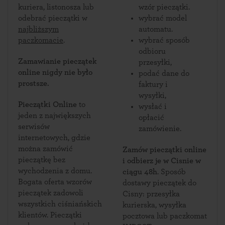
kuriera, listonosza lub
wzór pieczątki.
odebrać pieczątki w
wybrać model
najbliższym
automatu.
paczkomacie
.
wybrać sposób
odbioru
Zamawianie pieczątek
przesyłki,
online nigdy nie było
podać dane do
prostsze.
faktury i
wysyłki,
Pieczątki Online
to
wysłać i
jeden z największych
opłacić
serwisów
zamówienie.
internetowych, gdzie
można zamówić
Zamów pieczątki online
pieczątkę bez
i odbierz je w Cisnie w
wychodzenia z domu.
ciągu 48h
. Sposób
Bogata oferta wzorów
dostawy pieczątek do
pieczątek zadowoli
Cisny: przesyłka
wszystkich ciśniańskich
kurierska, wysyłka
klientów. Pieczątki
pocztowa lub paczkomat