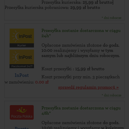
Przesyłka kurierska:
25,99 zł brutto}
Przesyłka kurierska pobraniowa:
29,99 zł brutto
* dni robocze
Przesyłka zostanie dostarczona w ciągu
24h*
Opłacone zamówienia złożone
do godz.
10:00
realizujemy i wysyłamy
w tym
samym lub najbliższym dniu roboczym
.
Koszt przesyłki :
15,99 zł brutto
InPost
Koszt przesyłki przy min. 3 pieczątkach
w zamówieniu:
0.00 zł
sprawdź regulamin promocji »
* dni robocze
Przesyłka zostanie dostarczona w ciągu
48h*
Opłacone zamówienia złożone
do godz.
10:00
realizujemy i wysyłamy
w kolejnym
Poczta