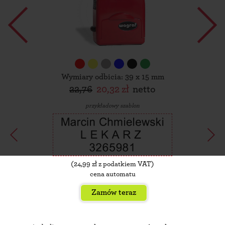
Wymiary odbicia: 39 x 15 mm
22,76
20,32 zł
netto
przykładowy szablon
(
24,99
zł z podatkiem VAT)
cena automatu
Zamów teraz