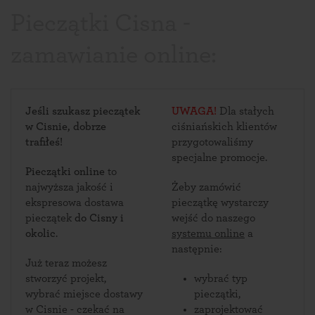
Pieczątki Cisna -
zamawianie online:
Jeśli szukasz pieczątek
UWAGA!
Dla stałych
w Cisnie, dobrze
ciśniańskich klientów
trafiłeś!
przygotowaliśmy
specjalne promocje.
Pieczątki online
to
najwyższa jakość i
Żeby zamówić
ekspresowa dostawa
pieczątkę wystarczy
pieczątek
do Cisny i
wejść do naszego
okolic
.
systemu online
a
następnie:
Już teraz możesz
stworzyć projekt,
wybrać typ
wybrać miejsce dostawy
pieczątki,
w Cisnie - czekać na
zaprojektować