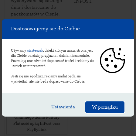
wykonywane są każdego
INPOST.
dnia i dostarczane do
paczkomatów w Cisnie.
Dostosowujemy się do Ciebie
Sprawdź lokalizacje
Używamy
ciasteczek
, dzięki którym nasza strona jest
ciśniańskich
dla Ciebie bardziej przyjazna i działa niezawodnie.
Pozwalają one również dopasować treści i reklamy do
paczkomatów:
Twoich zainteresowań.
Jeśli się nie zgodzisz, reklamy nadal będą się
wyświetlać, ale nie będą dopasowane do Ciebie.
CSA01M
ul. Cisna 26
,
38-607
Cisna
,
Ustawienia
W porządku
24/7 Przy parkingu bocznym
Gminnego domu kultury
Płatność apką InPost oraz
PayByLink