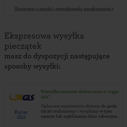
Skorzystaj z mapki i wyszukiwarki paczkomatów »
Ekspresowa wysyłka
pieczątek
masz do dyspozycji następujące
sposoby wysyłki:
Przesyłka zostanie dostarczona w ciągu
24h*
Opłacone zamówienia złożone
do godz.
09:30
realizujemy i wysyłamy
w tym
Kurier
samym lub najbliższym dniu roboczym
.
GLS