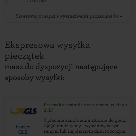
PayByLink
Skorzystaj z mapki i wyszukiwarki paczkomatów »
Ekspresowa wysyłka
pieczątek
masz do dyspozycji następujące
sposoby wysyłki:
Przesyłka zostanie dostarczona w ciągu
24h*
Opłacone zamówienia złożone
do godz.
09:30
realizujemy i wysyłamy
w tym
Kurier
samym lub najbliższym dniu roboczym
.
GLS