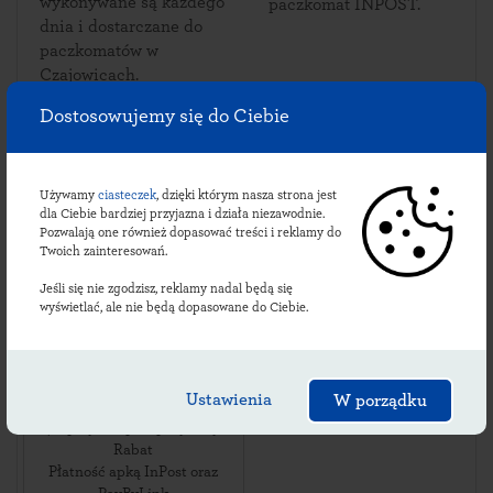
wykonywane są każdego
paczkomat INPOST.
dnia i dostarczane do
paczkomatów w
Czajowicach.
Dostosowujemy się do Ciebie
Sprawdź lokalizacje
Używamy
ciasteczek
, dzięki którym nasza strona jest
dla Ciebie bardziej przyjazna i działa niezawodnie.
czajowickich
Pozwalają one również dopasować treści i reklamy do
Twoich zainteresowań.
paczkomatów:
Jeśli się nie zgodzisz, reklamy nadal będą się
wyświetlać, ale nie będą dopasowane do Ciebie.
CAJ01M
ul. Łokietka 47
,
Ustawienia
W porządku
32-089
Czajowice
,
24/7 przy sklepie spożywczym
Rabat
Płatność apką InPost oraz