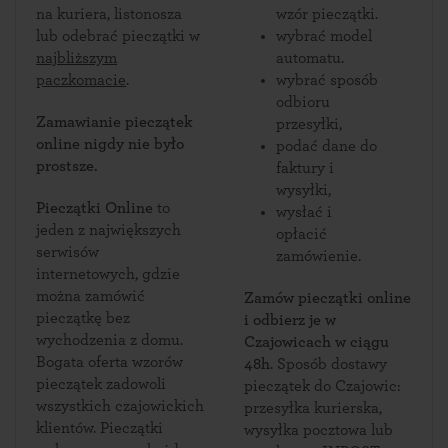
na kuriera, listonosza
wzór pieczątki.
lub odebrać pieczątki w
wybrać model
najbliższym
automatu.
paczkomacie
.
wybrać sposób
odbioru
Zamawianie pieczątek
przesyłki,
online nigdy nie było
podać dane do
prostsze.
faktury i
wysyłki,
Pieczątki Online
to
wysłać i
jeden z największych
opłacić
serwisów
zamówienie.
internetowych, gdzie
można zamówić
Zamów pieczątki online
pieczątkę bez
i odbierz je w
wychodzenia z domu.
Czajowicach w ciągu
Bogata oferta wzorów
48h
. Sposób dostawy
pieczątek zadowoli
pieczątek do Czajowic:
wszystkich czajowickich
przesyłka kurierska,
klientów. Pieczątki
wysyłka pocztowa lub