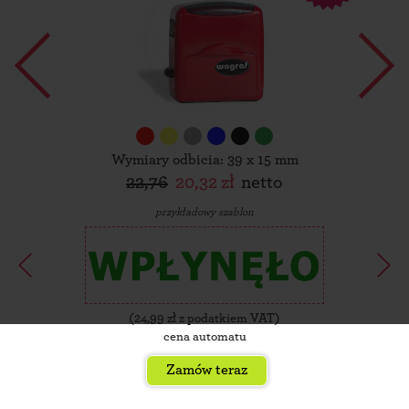
Wymiary odbicia: 39 x 15 mm
22,76
20,32 zł
netto
przykładowy szablon
(
24,99
zł z podatkiem VAT)
cena automatu
Zamów teraz