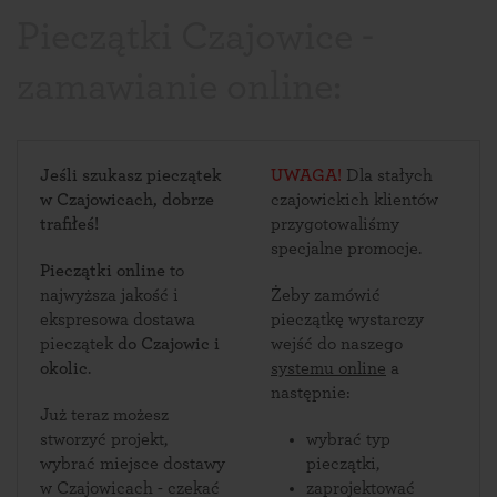
Pieczątki Czajowice -
zamawianie online:
Jeśli szukasz pieczątek
UWAGA!
Dla stałych
w Czajowicach, dobrze
czajowickich klientów
trafiłeś!
przygotowaliśmy
specjalne promocje.
Pieczątki online
to
najwyższa jakość i
Żeby zamówić
ekspresowa dostawa
pieczątkę wystarczy
pieczątek
do Czajowic i
wejść do naszego
okolic
.
systemu online
a
następnie:
Już teraz możesz
stworzyć projekt,
wybrać typ
wybrać miejsce dostawy
pieczątki,
w Czajowicach - czekać
zaprojektować