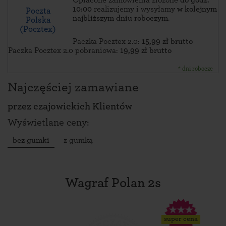
Opłacone zamówienia złożone
do godz.
10:00
realizujemy i wysyłamy
w kolejnym
Poczta
najbliższym dniu roboczym
.
Polska
(Pocztex)
Paczka Pocztex 2.0:
15,99 zł brutto
Paczka Pocztex 2.0 pobraniowa:
19,99 zł brutto
* dni robocze
Najczęściej zamawiane
przez
czajowickich Klientów
Wyświetlane ceny:
bez gumki
z gumką
Wagraf Polan 2s
super cena