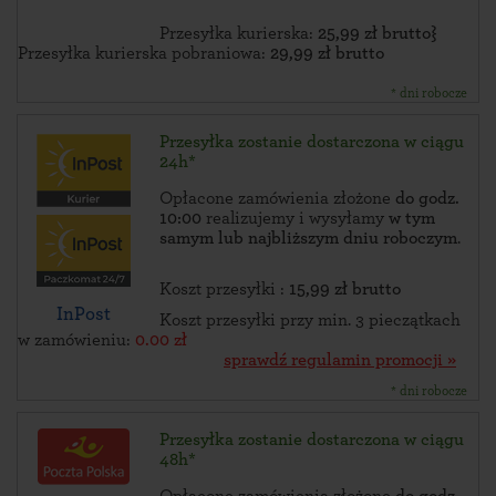
Przesyłka kurierska:
25,99 zł brutto}
Przesyłka kurierska pobraniowa:
29,99 zł brutto
* dni robocze
Przesyłka zostanie dostarczona w ciągu
24h*
Opłacone zamówienia złożone
do godz.
10:00
realizujemy i wysyłamy
w tym
samym lub najbliższym dniu roboczym
.
Koszt przesyłki :
15,99 zł brutto
InPost
Koszt przesyłki przy min. 3 pieczątkach
w zamówieniu:
0.00 zł
sprawdź regulamin promocji »
* dni robocze
Przesyłka zostanie dostarczona w ciągu
48h*