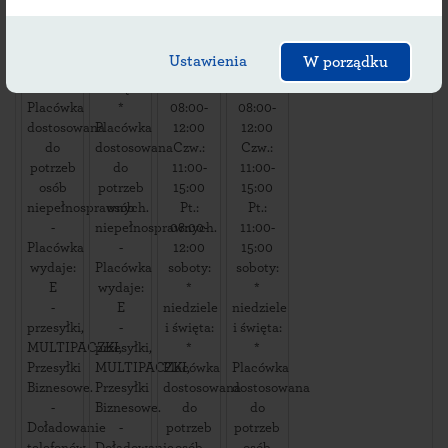
soboty:
soboty:
12:00
12:00
*
09:00-
Wt.:
Wt.:
niedziele
12:00
08:00-
08:00-
Ustawienia
W porządku
i święta:
niedziele
12:00
12:00
*
i święta:
Śr.:
Śr.:
Placówka
*
08:00-
08:00-
dostosowana
Placówka
12:00
12:00
do
dostosowana
Czw.:
Czw.:
potrzeb
do
11:00-
11:00-
osób
potrzeb
15:00
15:00
niepełnosprawnych.
osób
Pt.:
Pt.:
-
niepełnosprawnych.
08:00-
11:00-
Placówka
-
12:00
15:00
wydaje:
Placówka
soboty:
soboty:
E
wydaje:
*
*
-
E
niedziele
niedziele
przesyłki,
-
i święta:
i święta:
MULTIPACZKI,
przesyłki,
*
*
Przesyłki
MULTIPACZKI,
Placówka
Placówka
Biznesowe.
Przesyłki
dostosowana
dostosowana
-
Biznesowe.
do
do
Doładowanie
-
potrzeb
potrzeb