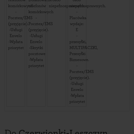
telefonów
Doładowanie
osób
osób
komórkowych
telefonów
niepełnosprawnych.
niepełnosprawnych.
-
komórkowych
-
Pocztex/EMS
-
Placówka
(przyjęcie).
Pocztex/EMS
wydaje:
-Usługi
(przyjęcie).
E
Envelo
-Usługi
-
-Wpłata
Envelo
przesyłki,
priorytet
-Skrytki
MULTIPACZKI,
pocztowe
Przesyłki
-Wpłata
Biznesowe.
priorytet
-
Pocztex/EMS
(przyjęcie).
-Usługi
Envelo
-Wpłata
priorytet
Do
Czerwionki-Leszczyn