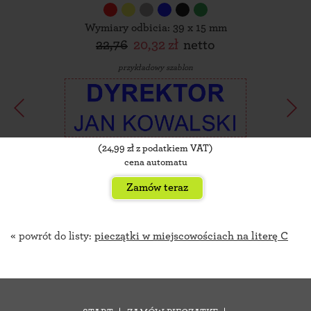
Wymiary odbicia: 39 x 15 mm
22,76
20,32 zł
netto
przykładowy szablon
(
24,99
zł z podatkiem VAT)
cena automatu
Zamów teraz
« powrót do listy:
pieczątki w miejscowościach na literę C