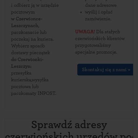
i odbierz ją w urzędzie
dane adresowe
pocztowym
wyślij i opłać
w Czerwionce-
zamówienie.
Leszczynach
,
UWAGA!
Dla stałych
paczkomacie lub
czerwiońskich klientów
poczekaj na kuriera.
przygotowaliśmy
Wybierz sposób
specjalne promocje.
dostawy pieczątek
do Czerwionki-
Leszczyn
:
Skontakuj się z nami »
przesyłka
kurierska,wysyłka
pocztowa lub
paczkomaty INPOST.
Sprawdź adresy
czerwiońskich urzędów po