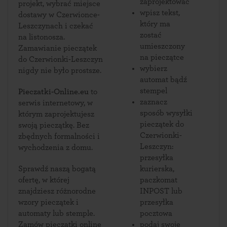
zaprojektować
projekt, wybrać miejsce
wpisz tekst,
dostawy w Czerwionce-
który ma
Leszczynach i czekać
zostać
na listonosza.
umieszczony
Zamawianie pieczątek
na pieczątce
do Czerwionki-Leszczyn
wybierz
nigdy nie było prostsze.
automat bądź
stempel
Pieczatki-Online.eu
to
zaznacz
serwis internetowy, w
sposób wysyłki
którym zaprojektujesz
pieczątek do
swoją pieczątkę. Bez
Czerwionki-
zbędnych formalności i
Leszczyn:
wychodzenia z domu.
przesyłka
Sprawdź naszą bogatą
kurierska,
ofertę, w której
paczkomat
znajdziesz różnorodne
INPOST lub
wzory pieczątek i
przesyłka
automaty lub stemple.
pocztowa
Zamów pieczątki online
podaj swoje