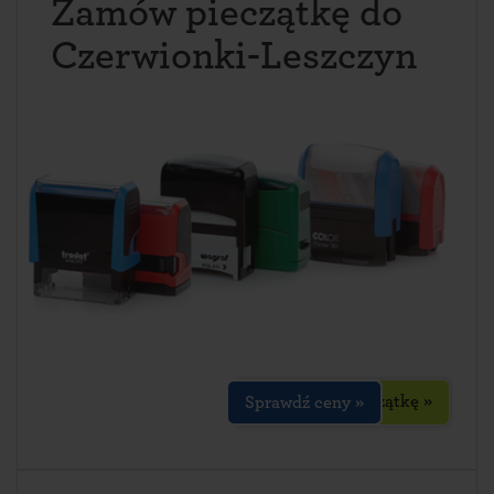
Zamów pieczątkę do
Czerwionki-Leszczyn
Zaprojektuj pieczątkę »
Sprawdź ceny »