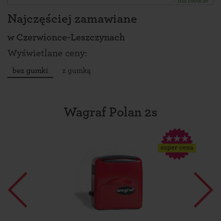
* dni robocze
Najczęściej zamawiane
w
Czerwionce-Leszczynach
Wyświetlane ceny:
bez gumki
z gumką
Wagraf Polan 2s
super cena