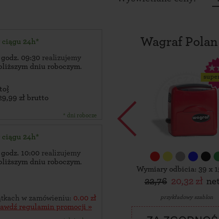
Wagraf Polan
w ciągu 24h*
 godz. 09:30
realizujemy
bliższym dniu roboczym
.
supe
to}
29,99 zł brutto
* dni robocze
w ciągu 24h*
 godz. 10:00
realizujemy
bliższym dniu roboczym
.
Wymiary odbicia: 39 x 
22,76
20,32 zł
ne
przykładowy szablon
zątkach w zamówieniu:
0.00 zł
rawdź regulamin promocji »