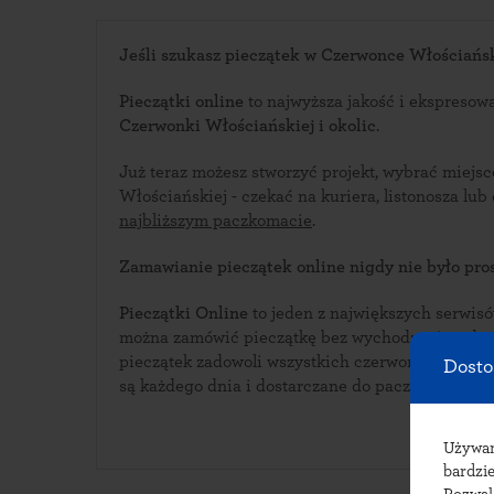
Jeśli szukasz pieczątek w Czerwonce Włościańskie
Pieczątki online
to najwyższa jakość i ekspresow
Czerwonki Włościańskiej i okolic
.
Już teraz możesz stworzyć projekt, wybrać miej
Włościańskiej - czekać na kuriera, l
najbliższym paczkomacie
.
Zamawianie pieczątek online nigdy nie było pros
Pieczątki Online
to jeden z największych serwisów i
można zamówić pieczątkę bez wychodzenia z domu. Bogata oferta w
pieczątek zadowoli wszystkich czerwoneckich klientów. Pieczątki w
Dosto
są każdego dnia i dostarczane do paczkomatów 
Używ
bardzie