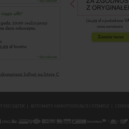
* dni robocze
w ciągu 48h*
(
24,99
zł z podatkiem V
 godz. 10:00
realizujemy
cena automatu
zym dniu roboczym
.
Zamów teraz
o
9,99 zł brutto
* dni robocze
czkomatami InPost na literę C
Y PIECZĄTEK
AUTOMATY SAMOTUSZUJĄCE I STEMPLE
CENNI