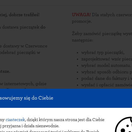
j, dobrze trafiłeś!
UWAGA!
Dla stałych czerwon
promocje.
a dostawa pieczątek
do
Żeby zamówić pieczątkę wyst
następnie:
sce dostawy w Czerwonce
istonosza lub odebrać pieczątki w
wybrać typ pieczątki,
zaprojektować wzór piecz
wybrać model automatu.
tsze.
wybrać sposób odbioru p
podać dane do faktury i 
nternetowych, gdzie
wysłać i opłacić zamówie
zorów
ykonywane
Zamów pieczątki online i od
sowujemy się do Ciebie
w Czerwonce Włościańskiej.
Sposób dostawy pieczątek do 
wysyłka poczto
amy
ciasteczek
, dzięki którym nasza strona jest dla Ciebie
j przyjazna i działa niezawodnie.