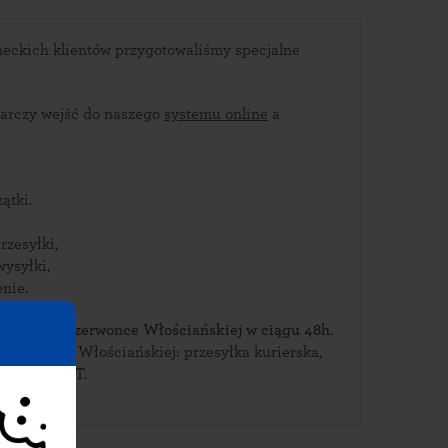
eckich klientów przygotowaliśmy specjalne
arczy wejść do naszego
systemu online
a
ątki.
rzesyłki,
wysyłki,
nie.
bierz je w Czerwonce Włościańskiej w ciągu 48h
.
Czerwonki Włościańskiej: przesyłka kurierska,
wa lub paczkomat INPOST.