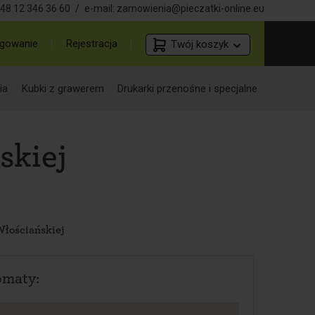
48 12 346 36 60
/
e-mail:
zamowienia@pieczatki-online.eu
gowanie
Rejestracja
Twój koszyk
ia
Kubki z grawerem
Drukarki przenośne i specjalne
skiej
Włościańskiej
omaty: