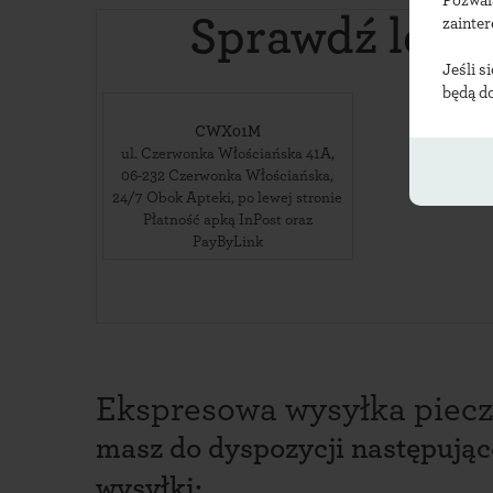
Pozwal
Sprawdź loka
zainte
Jeśli s
będą d
CWX01M
ul. Czerwonka Włościańska 41A
,
06-232
Czerwonka Włościańska
,
24/7 Obok Apteki, po lewej stronie
Płatność apką InPost oraz
PayByLink
Ekspresowa wysyłka piecz
masz do dyspozycji następują
wysyłki: