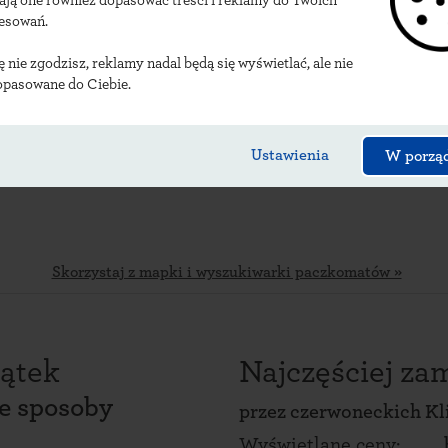
ają one również dopasować treści i reklamy do Twoich
lizacje czerwoneckich
resowań.
ię nie zgodzisz, reklamy nadal będą się wyświetlać, ale nie
opasowane do Ciebie.
Ustawienia
W porzą
Skorzystaj z mapki i wyszukiwarki paczkomatów »
ątek
Najczęściej z
ce sposoby
przez
czerwoneckich Kl
Wyświetlane ceny: