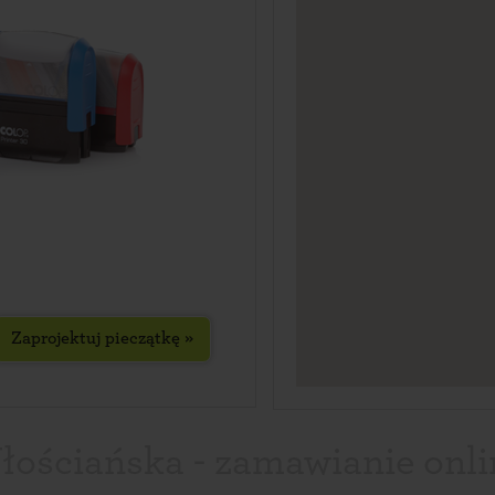
Zaprojektuj pieczątkę »
ościańska - zamawianie onli