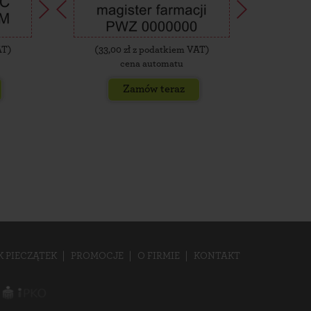
AT)
(
33,00
zł z podatkiem VAT)
(
35,
cena automatu
Zamów teraz
K PIECZĄTEK
PROMOCJE
O FIRMIE
KONTAKT