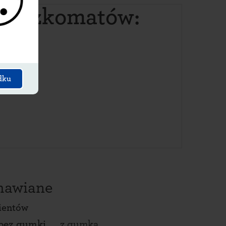
 paczkomatów:
dku
amawiane
ientów
bez gumki
z gumką