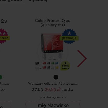
 2s
Colop Printer IQ 20
Tro
(4 kolory w 1)
r cena
promocja
15 mm
Wymiary odbicia: 38 x 14 mm
Wymiar
tto
27,63
26,83 zł
netto
30,
przykładowy szablon