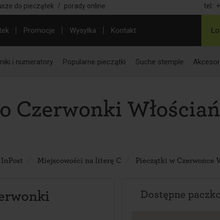
usze do pieczątek
/
porady online
tel.:
+
tek
Promocje
Wysyłka
Kontakt
Lo
iki i numeratory
Popularne pieczątki
Suche stemple
Akcesor
o Czerwonki Włościań
 InPost
Miejscowości na literę C
Pieczątki w Czerwonce 
erwonki
Dostępne paczk