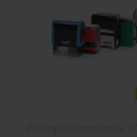
Pieczątki Czerwonka Wł