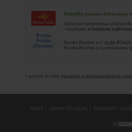
Przesyłka zostanie dostarczona 
Opłacone zamówienia złożone
do
i wysyłamy
w kolejnym najbliżs
Poczta
Polska
Paczka Pocztex 2.0:
15,99 zł brutt
(Pocztex)
Paczka Pocztex 2.0 pobraniowa:
1
« powrót do listy:
pieczątki w miejscowościach z pa
START
ZAMÓW PIECZĄTKĘ
KATEGORIE I WZOR