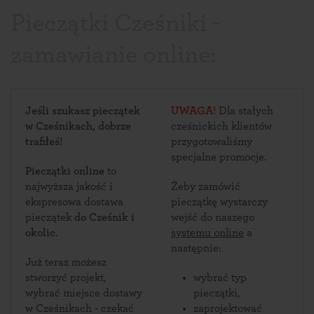
Pieczątki Cześniki -
zamawianie online:
Jeśli szukasz pieczątek
UWAGA!
Dla stałych
w Cześnikach, dobrze
cześnickich klientów
trafiłeś!
przygotowaliśmy
specjalne promocje.
Pieczątki online
to
najwyższa jakość i
Żeby zamówić
ekspresowa dostawa
pieczątkę wystarczy
pieczątek
do Cześnik i
wejść do naszego
okolic
.
systemu online
a
następnie:
Już teraz możesz
stworzyć projekt,
wybrać typ
wybrać miejsce dostawy
pieczątki,
w Cześnikach - czekać
zaprojektować