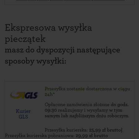
Ekspresowa wysyłka
pieczątek
masz do dyspozycji następujące
sposoby wysyłki:
Przesyłka zostanie dostarczona w ciągu
24h*
Opłacone zamówienia złożone
do godz.
09:30
realizujemy i wysyłamy
w tym
Kurier
samym lub najbliższym dniu roboczym
.
GLS
Przesyłka kurierska:
25,99 zł brutto}
Przesyłka kurierska pobraniowa:
29,99 zł brutto