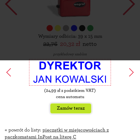
Wymiary odbicia: 39 x 15 mm
22,76
20,32 zł
netto
przykładowy szablon
(
24,99
zł z podatkiem VAT)
cena automatu
Zamów teraz
« powrót do listy:
pieczątki w miejscowościach z
paczkomatami InPost na literę C