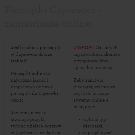
Pieczątki Czyżówka -
zamawianie online:
Jeśli szukasz pieczątek
UWAGA!
Dla stałych
w Czyżówce, dobrze
czyżóweckich klientów
trafiłeś!
przygotowaliśmy
specjalne promocje.
Pieczątki online
to
najwyższa jakość i
Żeby zamówić
ekspresowa dostawa
pieczątkę wystarczy
pieczątek
do Czyżówki i
wejść do naszego
okolic
.
systemu online
a
następnie:
Już teraz możesz
stworzyć projekt,
wybrać typ
wybrać miejsce dostawy
pieczątki,
w Czyżówce - czekać na
zaprojektować