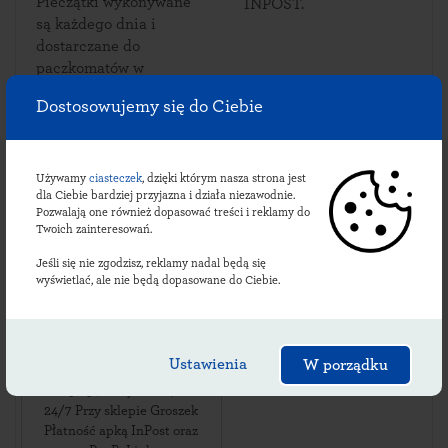
Pieczątki wykonywane
INPOST.
są każdego dnia i
dostarczane do
paczkomatów w
Czyżówce.
Dostosowujemy się do Ciebie
Używamy
ciasteczek
, dzięki którym nasza strona jest
Sprawdź lokalizacje
dla Ciebie bardziej przyjazna i działa niezawodnie.
Pozwalają one również dopasować treści i reklamy do
czyżóweckich
Twoich zainteresowań.
paczkomatów:
Jeśli się nie zgodzisz, reklamy nadal będą się
wyświetlać, ale nie będą dopasowane do Ciebie.
CZYZ01M
Ustawienia
W porządku
ul. Długa 17
,
32-540
Czyżówka
,
24/7 Przy sklepie Groszek
Płatność apką InPost oraz