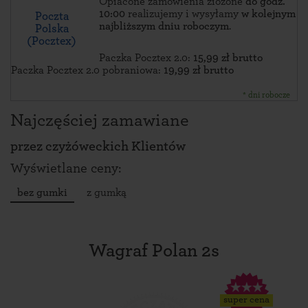
Opłacone zamówienia złożone
do godz.
10:00
realizujemy i wysyłamy
w kolejnym
Poczta
najbliższym dniu roboczym
.
Polska
(Pocztex)
Paczka Pocztex 2.0:
15,99 zł brutto
Paczka Pocztex 2.0 pobraniowa:
19,99 zł brutto
* dni robocze
Najczęściej zamawiane
przez
czyżóweckich Klientów
Wyświetlane ceny:
bez gumki
z gumką
Wagraf Polan 2s
super cena