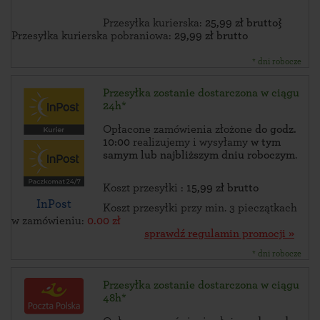
Przesyłka kurierska:
25,99 zł brutto}
Przesyłka kurierska pobraniowa:
29,99 zł brutto
* dni robocze
Przesyłka zostanie dostarczona w ciągu
24h*
Opłacone zamówienia złożone
do godz.
10:00
realizujemy i wysyłamy
w tym
samym lub najbliższym dniu roboczym
.
Koszt przesyłki :
15,99 zł brutto
InPost
Koszt przesyłki przy min. 3 pieczątkach
w zamówieniu:
0.00 zł
sprawdź regulamin promocji »
* dni robocze
Przesyłka zostanie dostarczona w ciągu
48h*