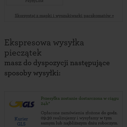
PayByLink
Skorzystaj z mapki i wyszukiwarki paczkomatów »
Ekspresowa wysyłka
pieczątek
masz do dyspozycji następujące
sposoby wysyłki:
Przesyłka zostanie dostarczona w ciągu
24h*
Opłacone zamówienia złożone
do godz.
09:30
realizujemy i wysyłamy
w tym
Kurier
samym lub najbliższym dniu roboczym
.
GLS