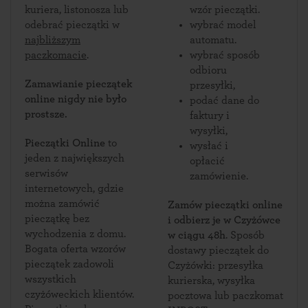
kuriera, listonosza lub
wzór pieczątki.
odebrać pieczątki w
wybrać model
najbliższym
automatu.
paczkomacie
.
wybrać sposób
odbioru
Zamawianie pieczątek
przesyłki,
online nigdy nie było
podać dane do
prostsze.
faktury i
wysyłki,
Pieczątki Online
to
wysłać i
jeden z największych
opłacić
serwisów
zamówienie.
internetowych, gdzie
można zamówić
Zamów pieczątki online
pieczątkę bez
i odbierz je w Czyżówce
wychodzenia z domu.
w ciągu 48h
. Sposób
Bogata oferta wzorów
dostawy pieczątek do
pieczątek zadowoli
Czyżówki: przesyłka
wszystkich
kurierska, wysyłka
czyżóweckich klientów.
pocztowa lub paczkomat