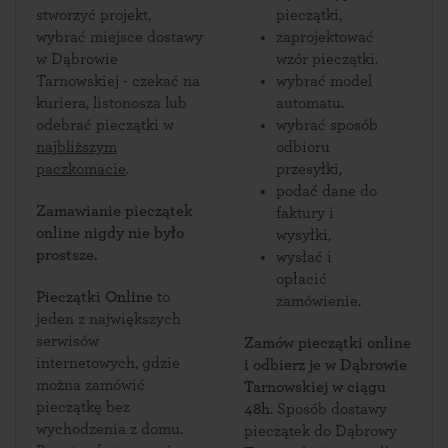
stworzyć projekt,
pieczątki,
wybrać miejsce dostawy
zaprojektować
w Dąbrowie
wzór pieczątki.
Tarnowskiej - czekać na
wybrać model
kuriera, listonosza lub
automatu.
odebrać pieczątki w
wybrać sposób
najbliższym
odbioru
paczkomacie
.
przesyłki,
podać dane do
Zamawianie pieczątek
faktury i
online nigdy nie było
wysyłki,
prostsze.
wysłać i
opłacić
Pieczątki Online
to
zamówienie.
jeden z największych
serwisów
Zamów pieczątki online
internetowych, gdzie
i odbierz je w Dąbrowie
można zamówić
Tarnowskiej w ciągu
pieczątkę bez
48h
. Sposób dostawy
wychodzenia z domu.
pieczątek do Dąbrowy