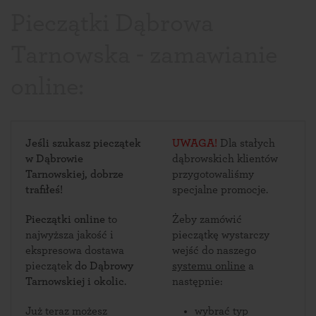
Pieczątki Dąbrowa
Tarnowska - zamawianie
online:
Jeśli szukasz pieczątek
UWAGA!
Dla stałych
w Dąbrowie
dąbrowskich klientów
Tarnowskiej, dobrze
przygotowaliśmy
trafiłeś!
specjalne promocje.
Pieczątki online
to
Żeby zamówić
najwyższa jakość i
pieczątkę wystarczy
ekspresowa dostawa
wejść do naszego
pieczątek
do Dąbrowy
systemu online
a
Tarnowskiej i okolic
.
następnie:
Już teraz możesz
wybrać typ