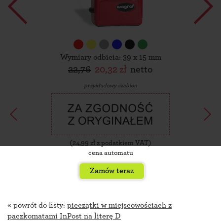
Wymiary odbicia: 39 x 15 mm
22,76
20,32 zł
netto
przykładowy szablon
(
24,99
zł z podatkiem VAT)
cena automatu
Zamów teraz
« powrót do listy:
pieczątki w miejscowościach z
paczkomatami InPost na literę D