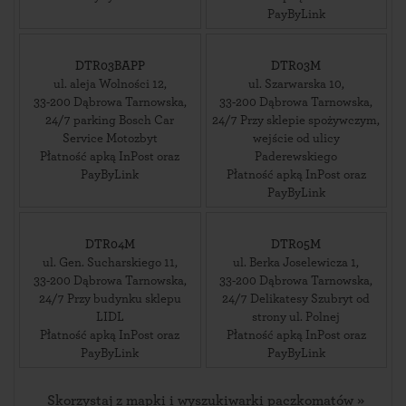
PayByLink
DTR03BAPP
DTR03M
ul. aleja Wolności 12
,
ul. Szarwarska 10
,
33-200
Dąbrowa Tarnowska
,
33-200
Dąbrowa Tarnowska
,
24/7 parking Bosch Car
24/7 Przy sklepie spożywczym,
Service Motozbyt
wejście od ulicy
Płatność apką InPost oraz
Paderewskiego
PayByLink
Płatność apką InPost oraz
PayByLink
DTR04M
DTR05M
ul. Gen. Sucharskiego 11
,
ul. Berka Joselewicza 1
,
33-200
Dąbrowa Tarnowska
,
33-200
Dąbrowa Tarnowska
,
24/7 Przy budynku sklepu
24/7 Delikatesy Szubryt od
LIDL
strony ul. Polnej
Płatność apką InPost oraz
Płatność apką InPost oraz
PayByLink
PayByLink
Skorzystaj z mapki i wyszukiwarki paczkomatów »