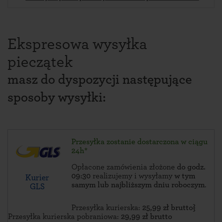
Ekspresowa wysyłka
pieczątek
masz do dyspozycji następujące
sposoby wysyłki:
Przesyłka zostanie dostarczona w ciągu
24h*
Opłacone zamówienia złożone
do godz.
09:30
realizujemy i wysyłamy
w tym
Kurier
samym lub najbliższym dniu roboczym
.
GLS
Przesyłka kurierska:
25,99 zł brutto}
Przesyłka kurierska pobraniowa:
29,99 zł brutto