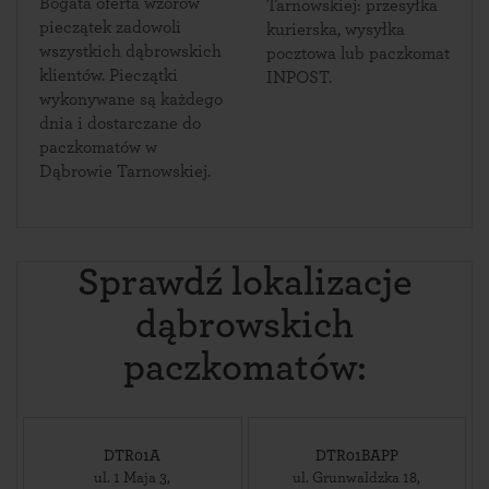
Bogata oferta wzorów
Tarnowskiej: przesyłka
pieczątek zadowoli
kurierska, wysyłka
wszystkich dąbrowskich
pocztowa lub paczkomat
klientów. Pieczątki
INPOST.
wykonywane są każdego
dnia i dostarczane do
paczkomatów w
Dąbrowie Tarnowskiej.
Sprawdź lokalizacje
dąbrowskich
paczkomatów:
DTR01A
DTR01BAPP
ul. 1 Maja 3
,
ul. Grunwaldzka 18
,