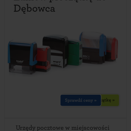
Dębowca
Zaprojektuj pieczątkę »
Sprawdź ceny »
Urzędy pocztowe w miejscowości