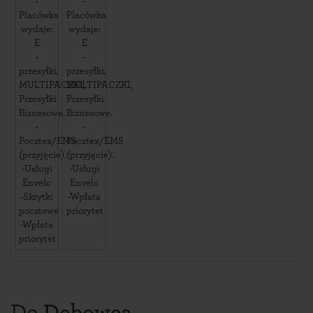
-
-
Placówka
Placówka
wydaje:
wydaje:
E
E
-
-
przesyłki,
przesyłki,
MULTIPACZKI,
MULTIPACZKI,
Przesyłki
Przesyłki
Biznesowe.
Biznesowe.
-
-
Pocztex/EMS
Pocztex/EMS
(przyjęcie).
(przyjęcie).
-Usługi
-Usługi
Envelo
Envelo
-Skrytki
-Wpłata
pocztowe
priorytet
-Wpłata
priorytet
Do
Dębowca