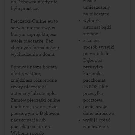
zostać
do Dębowca nigdy nie
umieszczony
było prostsze.
na pieczątce
wybierz
Pieczatki-Online.eu
to
automat bądź
serwis internetowy, w
stempel
którym zaprojektujesz
zaznacz
swoją pieczątkę. Bez
sposób wysyłki
zbędnych formalności i
pieczątek do
wychodzenia z domu.
Dębowca:
Sprawdź naszą bogatą
przesyłka
ofertę, w której
kurierska,
znajdziesz różnorodne
paczkomat
wzory pieczątek i
INPOST lub
automaty lub stemple.
przesyłka
Zamów pieczątki online
pocztowa
i odbierz ją w urzędzie
podaj swoje
pocztowym
w Dębowcu
,
dane adresowe
paczkomacie lub
wyślij i opłać
poczekaj na kuriera.
zamówienie.
Wybierz sposób