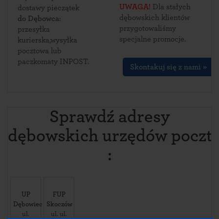
UWAGA!
Dla stałych
dostawy pieczątek
dębowskich klientów
do Dębowca
:
przygotowaliśmy
przesyłka
specjalne promocje.
kurierska,wysyłka
pocztowa lub
paczkomaty INPOST.
Skontakuj się z nami »
Sprawdź adresy
dębowskich urzędów poczt
:
UP
FUP
Dębowiec
Skoczów
ul.
ul. ul.