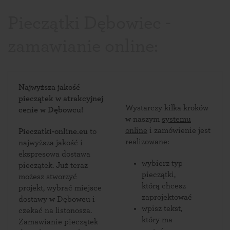
Pieczątki Dębowiec -
zamawianie online:
Najwyższa jakość
pieczątek w atrakcyjnej
Wystarczy kilka kroków
cenie w Dębowcu!
w naszym
systemu
online
i zamówienie jest
Pieczatki-online.eu
to
realizowane:
najwyższa jakość i
ekspresowa dostawa
wybierz typ
pieczątek. Już teraz
pieczątki,
możesz stworzyć
którą chcesz
projekt, wybrać miejsce
zaprojektować
dostawy w Dębowcu i
wpisz tekst,
czekać na listonosza.
który ma
Zamawianie pieczątek