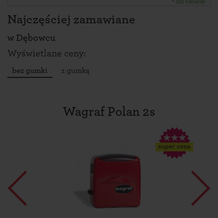
* dni robocze
Najczęściej zamawiane
w
Dębowcu
Wyświetlane ceny:
bez gumki
z gumką
Wagraf Polan 2s
super cena