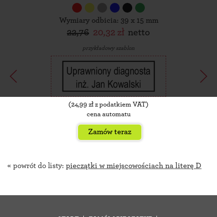
Wymiary odbicia: 39 x 15 mm
22,76
20,32 zł
netto
przykładowy szablon
(
24,99
zł z podatkiem VAT)
cena automatu
Zamów teraz
« powrót do listy:
pieczątki w miejscowościach na literę D