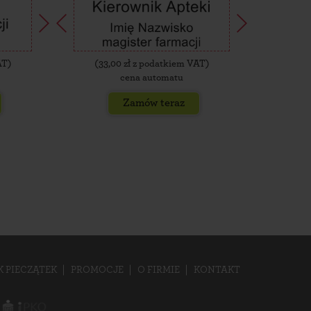
AT)
(
33,00
zł z podatkiem VAT)
(
35,
cena automatu
Zamów teraz
K PIECZĄTEK
PROMOCJE
O FIRMIE
KONTAKT