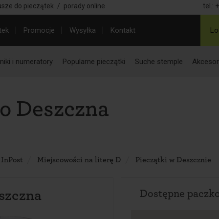
usze do pieczątek
/
porady online
tel.:
+
tek
Promocje
Wysyłka
Kontakt
Lo
iki i numeratory
Popularne pieczątki
Suche stemple
Akcesor
do Deszczna
 InPost
Miejscowości na literę D
Pieczątki w Deszcznie
szczna
Dostępne paczk