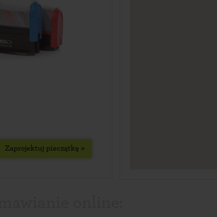
Zaprojektuj pieczątkę »
amawianie online: