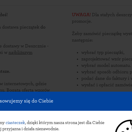
łeś!
UWAGA!
Dla stałych deszczy
promocje.
a dostawa pieczątek
do
Żeby zamówić pieczątkę wyst
następnie:
ce dostawy w Deszcznie -
ątki w
najbliższym
wybrać typ pieczątki,
zaprojektować wzór piecz
wybrać model automatu.
tsze.
wybrać sposób odbioru p
podać dane do faktury i 
nternetowych, gdzie
wysłać i opłacić zamówie
zorów
konywane
Zamów pieczątki online i odb
sowujemy się do Ciebie
 Deszcznie.
pieczątek do Deszczna: przesyłka k
INPOST.
amy
ciasteczek
, dzięki którym nasza strona jest dla Ciebie
j przyjazna i działa niezawodnie.