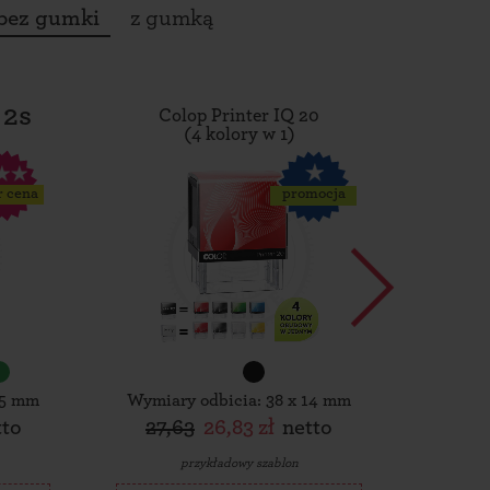
bez gumki
z gumką
 2s
Colop Printer IQ 20
Tro
(4 kolory w 1)
r cena
promocja
15 mm
Wymiary odbicia: 38 x 14 mm
Wymiar
tto
27,63
26,83 zł
netto
30,
przykładowy szablon