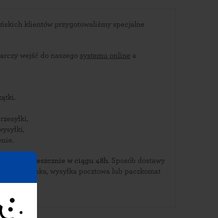
ńskich klientów przygotowaliśmy specjalne
arczy wejść do naszego
systemu online
a
ątki.
rzesyłki,
wysyłki,
nie.
ierz je w Deszcznie w ciągu 48h
. Sposób dostawy
urierska, wysyłka pocztowa lub paczkomat