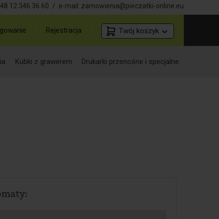
48 12 346 36 60
/
e-mail:
zamowienia@pieczatki-online.eu
gowanie
Rejestracja
Twój koszyk
ia
Kubki z grawerem
Drukarki przenośne i specjalne
omaty: