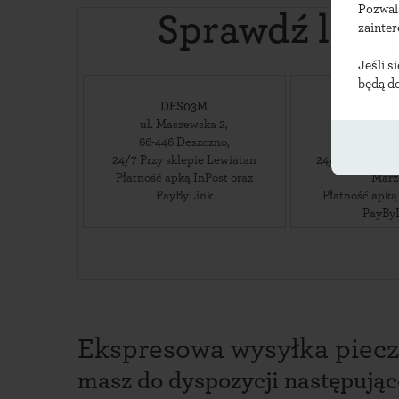
Pozwal
Sprawdź loka
zainte
Jeśli s
będą d
DES03M
DES
ul. Maszewska 2
,
ul. Lubu
66-446
Deszczno
,
66-446
De
24/7 Przy sklepie Lewiatan
24/7 przy park
Płatność apką InPost oraz
Marz
PayByLink
Płatność apką
PayBy
Ekspresowa wysyłka piecz
masz do dyspozycji następują