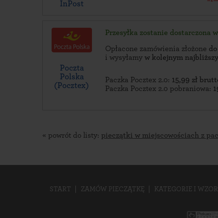
InPost
Przesyłka zostanie dostarczona 
Opłacone zamówienia złożone
do
i wysyłamy
w kolejnym najbliżs
Poczta
Polska
Paczka Pocztex 2.0:
15,99 zł brutt
(Pocztex)
Paczka Pocztex 2.0 pobraniowa:
1
« powrót do listy:
pieczątki w miejscowościach z pa
START
ZAMÓW PIECZĄTKĘ
KATEGORIE I WZOR