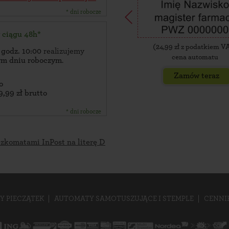
* dni robocze
w ciągu 48h*
(
24,99
zł z podatkiem V
 godz. 10:00
realizujemy
cena automatu
zym dniu roboczym
.
Zamów teraz
o
9,99 zł brutto
* dni robocze
czkomatami InPost na literę D
Y PIECZĄTEK
AUTOMATY SAMOTUSZUJĄCE I STEMPLE
CENNI