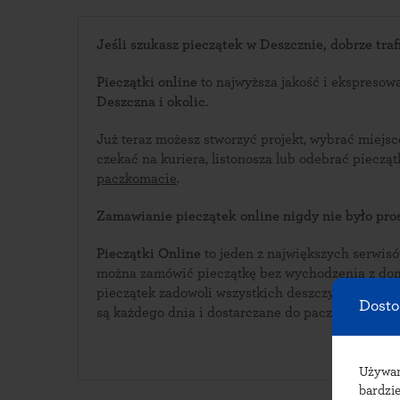
Jeśli szukasz pieczątek w Deszcznie, dobrze trafi
Pieczątki online
to najwyższa jakość i ekspresow
Deszczna i okolic
.
Już teraz możesz stworzyć projekt, wybrać miejs
czekać na kuriera, listonosza lub odebrać piecz
paczkomacie
.
Zamawianie pieczątek online nigdy nie było pros
Pieczątki Online
to jeden z największych serwisów i
można zamówić pieczątkę bez wychodzenia z domu. Bogata oferta w
pieczątek zadowoli wszystkich deszczyńskich klientów. Pieczątki wy
Dosto
są każdego dnia i dostarczane do paczkomatów w
Używ
bardzie