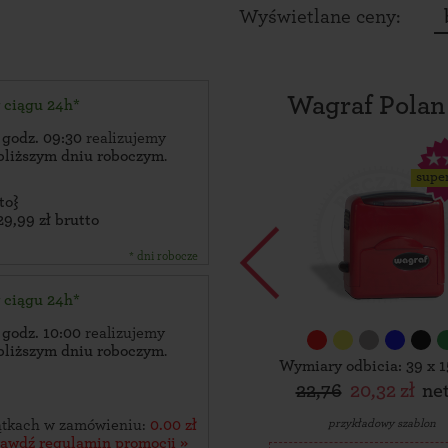
Wyświetlane ceny:
Wagraf Polan
w ciągu 24h*
 godz. 09:30
realizujemy
bliższym dniu roboczym
.
supe
to}
29,99 zł brutto
* dni robocze
w ciągu 24h*
 godz. 10:00
realizujemy
bliższym dniu roboczym
.
Wymiary odbicia: 39 x 
22,76
20,32 zł
ne
przykładowy szablon
zątkach w zamówieniu:
0.00 zł
rawdź regulamin promocji »