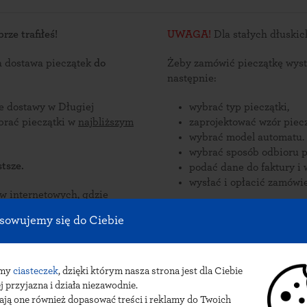
rze trafiłeś!
UWAGA!
a dostawa pieczątek
do
Żeby zamówić pieczątkę wyst
następnie:
ce dostawy w Długiej
wybrać typ pieczątki,
za lub odebrać pieczątki w
najbliższym
zaprojektować wzór piecz
wybrać model automatu.
wybrać sposób odbioru p
tsze.
podać dane do faktury i 
wysłać i opłacić zamówie
nternetowych, gdzie
zorów
Zamów pieczątki online i odb
sowujemy się do Ciebie
ą
dostawy pieczątek do Długiej 
ugiej Kościelnej.
pocztowa lub paczkomat 
amy
ciasteczek
, dzięki którym nasza strona jest dla Ciebie
j przyjazna i działa niezawodnie.
ają one również dopasować treści i reklamy do Twoich