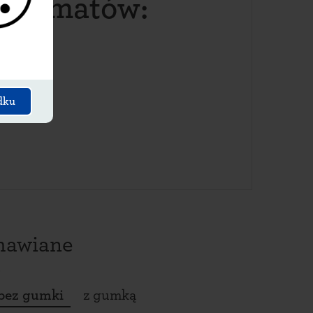
czkomatów:
dku
amawiane
bez gumki
z gumką