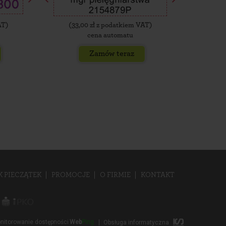
AT)
(
33,00
zł z podatkiem VAT)
(
35,
cena automatu
Zamów teraz
K PIECZĄTEK
PROMOCJE
O FIRMIE
KONTAKT
nitorowanie dostępności
Web
Ping
Obsługa informatyczna