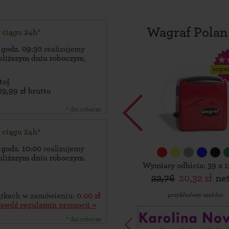
Wagraf Polan
w ciągu 24h*
 godz. 09:30
realizujemy
bliższym dniu roboczym
.
supe
to}
29,99 zł brutto
* dni robocze
w ciągu 24h*
 godz. 10:00
realizujemy
bliższym dniu roboczym
.
Wymiary odbicia: 39 x 
22,76
20,32 zł
ne
przykładowy szablon
zątkach w zamówieniu:
0.00 zł
rawdź regulamin promocji »
* dni robocze