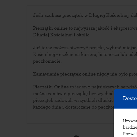
Jeśli szukasz pieczątek w Długiej Kościelnej, dob
Pieczątki online
to najwyższa jakość i ekspresow
Długiej Kościelnej i okolic
.
Już teraz możesz stworzyć projekt, wybrać miejs
Kościelnej - czekać na kuriera, listonos
paczkomacie
.
Zamawianie pieczątek online nigdy nie było pros
Pieczątki Online
to jeden z największych serwisów i
można zamówić pieczątkę bez wychodzenia z domu. Bogata oferta w
Dosto
pieczątek zadowoli wszystkich dłuskich klientów. Pieczątki wykonywane s
każdego dnia i dostarczane do paczkomatów w Dł
Używ
bardzie
Pozwal