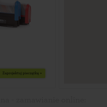
Zaprojektuj pieczątkę »
na - zamawianie online: