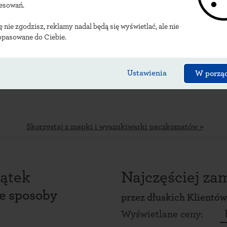
okalizacje dłuskich pa
resowań.
ię nie zgodzisz, reklamy nadal będą się wyświetlać, ale nie
opasowane do Ciebie.
Ustawienia
W porzą
Skorzystaj z mapki i wyszukiwarki paczkomatów »
ątek
Najczęściej z
ce sposoby
przez
dłuskich Klientów
Wyświetlane ceny: