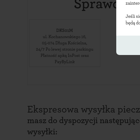
Sprawdź l
zainte
Jeśli s
będą d
DKS01M
ul. Kochanowskiego 16
,
05-074
Długa Kościelna
,
24/7 Po lewej stronie parkingu
Płatność apką InPost oraz
PayByLink
Ekspresowa wysyłka piecz
masz do dyspozycji następują
wysyłki: