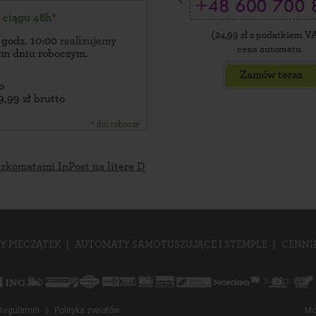
w ciągu 48h*
(
24,99
zł z podatkiem V
 godz. 10:00
realizujemy
cena automatu
zym dniu roboczym
.
Zamów teraz
o
9,99 zł brutto
* dni robocze
czkomatami InPost na literę D
Y PIECZĄTEK
AUTOMATY SAMOTUSZUJĄCE I STEMPLE
CENNI
Regulamin
Polityka zwrotów
Mo