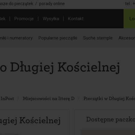
usze do pieczątek
/
porady online
tel.:
+
tek
Promocje
Wysyłka
Kontakt
Lo
iki i numeratory
Popularne pieczątki
Suche stemple
Akcesor
o Długiej Kościelnej
 InPost
Miejscowości na literę D
Pieczątki w Długiej Kośc
giej Kościelnej
Dostępne paczk