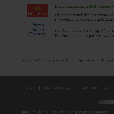
Przesyłka zostanie dostarczona 
Opłacone zamówienia złożone
do
i wysyłamy
w kolejnym najbliżs
Poczta
Polska
Paczka Pocztex 2.0:
15,99 zł brutt
(Pocztex)
Paczka Pocztex 2.0 pobraniowa:
1
« powrót do listy:
pieczątki w miejscowościach z pa
START
ZAMÓW PIECZĄTKĘ
KATEGORIE I WZOR
Copyright © Pieczątki Online 2014-2026
Polityka prywatności