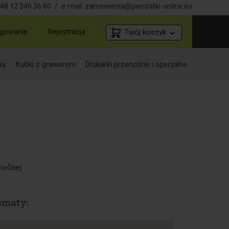
48 12 346 36 60
/
e-mail:
zamowienia@pieczatki-online.eu
gowanie
Rejestracja
Twój koszyk
ia
Kubki z grawerem
Drukarki przenośne i specjalne
ielnej
omaty: