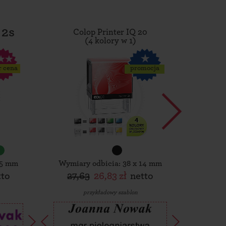
 2s
Colop Printer IQ 20
Tro
(4 kolory w 1)
r cena
promocja
15 mm
Wymiary odbicia: 38 x 14 mm
Wymiar
tto
27,63
26,83 zł
netto
30,
przykładowy szablon