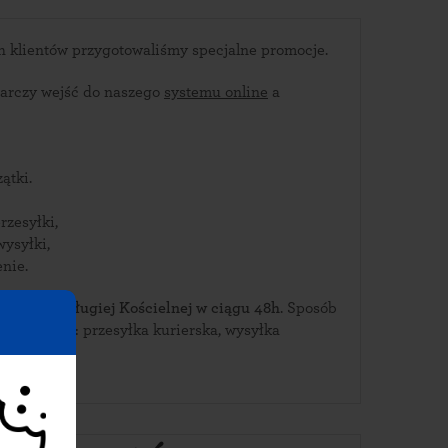
Dla stałych dłuskich klientów przygotowaliśmy specjalne promocje.
arczy wejść do naszego
systemu online
a
ątki.
rzesyłki,
wysyłki,
nie.
ierz je w Długiej Kościelnej w ciągu 48h
. Sposób
Kościelnej: przesyłka kurierska, wysyłka
INPOST.