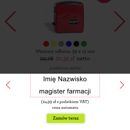
Wymiary odbicia: 39 x 15 mm
22,76
20,32 zł
netto
przykładowy szablon
(
24,99
zł z podatkiem VAT)
cena automatu
Zamów teraz