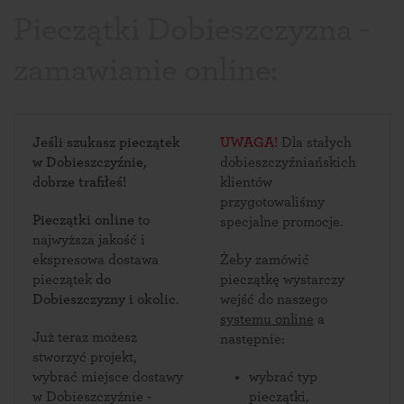
Pieczątki Dobieszczyzna -
zamawianie online:
Jeśli szukasz pieczątek
UWAGA!
Dla stałych
w Dobieszczyźnie,
dobieszczyźniańskich
dobrze trafiłeś!
klientów
przygotowaliśmy
Pieczątki online
to
specjalne promocje.
najwyższa jakość i
ekspresowa dostawa
Żeby zamówić
pieczątek
do
pieczątkę wystarczy
Dobieszczyzny i okolic
.
wejść do naszego
systemu online
a
Już teraz możesz
następnie:
stworzyć projekt,
wybrać miejsce dostawy
wybrać typ
w Dobieszczyźnie -
pieczątki,