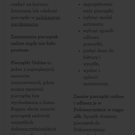
czekać na kuriera,
zaprojektować
listonosza lub odebrać
wzór pieczątki.
pieczątki w
najbliższym
wybrać model
paczkomacie
.
automatu.
wybrać sposób
Zamawianie pieczątek
odbioru
online nigdy nie było
przesyłki,
prostsze.
podać dane do
faktury i
Pieczątki Online
to
wysyłki,
jeden z największych
wysłać i
serwisów
opłacić
internetowych, gdzie
zamówienie.
można zamówić
pieczątkę bez
Zamów pieczątki online
wychodzenia z domu.
i odbierz je w
Bogata oferta wzorów
Dobieszczyźnie w ciągu
pieczątek zadowoli
48h
. Sposób dostawy
wszystkich
pieczątek do
dobieszczyźniańskich
Dobieszczyzny: