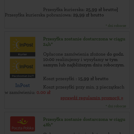
Przesyłka kurierska:
25,99 zł brutto}
Przesyłka kurierska pobraniowa:
29,99 zł brutto
* dni robocze
Przesyłka zostanie dostarczona w ciągu
24h*
Opłacone zamówienia złożone
do godz.
10:00
realizujemy i wysyłamy
w tym
samym lub najbliższym dniu roboczym
.
Koszt przesyłki :
15,99 zł brutto
InPost
Koszt przesyłki przy min. 3 pieczątkach
w zamówieniu:
0.00 zł
sprawdź regulamin promocji »
* dni robocze
Przesyłka zostanie dostarczona w ciągu
48h*