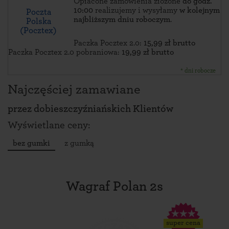
Opłacone zamówienia złożone
do godz.
10:00
realizujemy i wysyłamy
w kolejnym
Poczta
najbliższym dniu roboczym
.
Polska
(Pocztex)
Paczka Pocztex 2.0:
15,99 zł brutto
Paczka Pocztex 2.0 pobraniowa:
19,99 zł brutto
* dni robocze
Najczęściej zamawiane
przez
dobieszczyźniańskich Klientów
Wyświetlane ceny:
bez gumki
z gumką
Wagraf Polan 2s
super cena