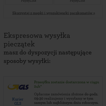
PayByLink
PayByLink
Skorzystaj z mapki i wyszukiwarki paczkomatów »
Ekspresowa wysyłka
pieczątek
masz do dyspozycji następujące
sposoby wysyłki:
Przesyłka zostanie dostarczona w ciągu
24h*
Opłacone zamówienia złożone
do godz.
09:30
realizujemy i wysyłamy
w tym
Kurier
samym lub najbliższym dniu roboczym
.
GLS