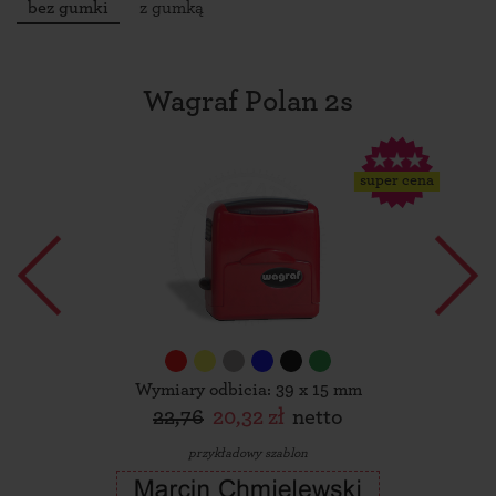
bez gumki
z gumką
Wagraf Polan 2s
super cena
Wymiary odbicia: 39 x 15 mm
22,76
20,32 zł
netto
przykładowy szablon