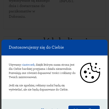
wykonywane są każdego
INPOST.
dnia i dostarczane do
paczkomatów w
Dobroniu.
Sprawdź lokalizacje
Dostosowujemy się do Ciebie
dobrońskich
paczkomatów:
Używamy
ciasteczek
, dzięki którym nasza strona jest
dla Ciebie bardziej przyjazna i działa niezawodnie.
Pozwalają one również dopasować treści i reklamy do
Twoich zainteresowań.
DOR01APP
DOR01M
ul. Sienkiewicza 64
,
ul. Sienkiewicza 1
,
Jeśli się nie zgodzisz, reklamy nadal będą się
wyświetlać, ale nie będą dopasowane do Ciebie.
95-082
Dobroń
,
95-082
Dobroń
,
24/7 Na parkingu przy sklepie
24/7 Na parkingu hurtowni
odzieżowym
OLMAT
Płatność apką InPost oraz
Płatność apką InPost oraz