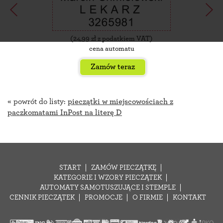
(
24,99
zł z podatkiem VAT)
cena automatu
Zamów teraz
« powrót do listy:
pieczątki w miejscowościach z
paczkomatami InPost na literę D
START
ZAMÓW PIECZĄTKĘ
KATEGORIE I WZORY PIECZĄTEK
AUTOMATY SAMOTUSZUJĄCE I STEMPLE
CENNIK PIECZĄTEK
PROMOCJE
O FIRMIE
KONTAKT