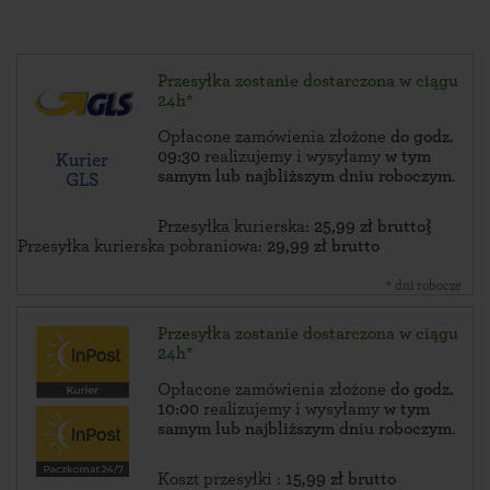
Przesyłka zostanie dostarczona w ciągu
24h*
Opłacone zamówienia złożone
do godz.
09:30
realizujemy i wysyłamy
w tym
Kurier
samym lub najbliższym dniu roboczym
.
GLS
Przesyłka kurierska:
25,99 zł brutto}
Przesyłka kurierska pobraniowa:
29,99 zł brutto
* dni robocze
Przesyłka zostanie dostarczona w ciągu
24h*
Opłacone zamówienia złożone
do godz.
10:00
realizujemy i wysyłamy
w tym
samym lub najbliższym dniu roboczym
.
Koszt przesyłki :
15,99 zł brutto