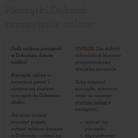
Pieczątki Dobroń -
zamawianie online:
Jeśli szukasz pieczątek
UWAGA!
Dla stałych
w Dobroniu, dobrze
dobrońskich klientów
trafiłeś!
przygotowaliśmy
specjalne promocje.
Pieczątki online
to
najwyższa jakość i
Żeby zamówić
ekspresowa dostawa
pieczątkę wystarczy
pieczątek
do Dobronia i
wejść do naszego
okolic
.
systemu online
a
następnie:
Już teraz możesz
stworzyć projekt,
wybrać typ
wybrać miejsce dostawy
pieczątki,
w Dobroniu - czekać na
zaprojektować