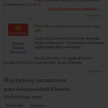
Koszt przesyłki przy min. 3 pieczątkach
w zamówieniu:
0.00 zł
sprawdź regulamin promocji »
* dni robocze
Przesyłka zostanie dostarczona w ciągu
48h*
Opłacone zamówienia złożone
do godz.
10:00
realizujemy i wysyłamy
w kolejnym
Poczta
najbliższym dniu roboczym
.
Polska
(Pocztex)
Paczka Pocztex 2.0:
15,99 zł brutto
Paczka Pocztex 2.0 pobraniowa:
19,99 zł brutto
* dni robocze
Najczęściej zamawiane
przez
dobrzyowickich Klientów
Wyświetlane ceny:
bez gumki
z gumką