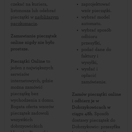
czekać na kuriera,
zaprojektować
listonosza lub odebrać
wzór pieczątki.
pieczątki w
najbliższym
wybrać model
paczkomacie
.
automatu.
wybrać sposób
Zamawianie pieczątek
odbioru
online nigdy nie było
przesyłki,
prostsze.
podać dane do
faktury i
Pieczątki Online
to
wysyłki,
jeden z największych
wysłać i
serwisów
opłacić
internetowych, gdzie
zamówienie.
można zamówić
pieczątkę bez
Zamów pieczątki online
wychodzenia z domu.
i odbierz je w
Bogata oferta wzorów
Dobrzykowicach w
pieczątek zadowoli
ciągu 48h
. Sposób
wszystkich
dostawy pieczątek do
dobrzyowickich
Dobrzykowic: przesyłka