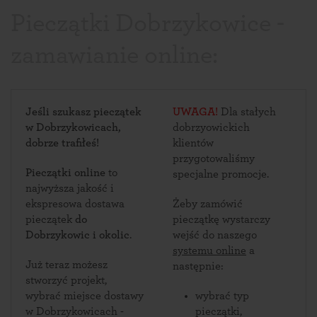
Pieczątki Dobrzykowice -
zamawianie online:
Jeśli szukasz pieczątek
UWAGA!
Dla stałych
w Dobrzykowicach,
dobrzyowickich
dobrze trafiłeś!
klientów
przygotowaliśmy
Pieczątki online
to
specjalne promocje.
najwyższa jakość i
ekspresowa dostawa
Żeby zamówić
pieczątek
do
pieczątkę wystarczy
Dobrzykowic i okolic
.
wejść do naszego
systemu online
a
Już teraz możesz
następnie:
stworzyć projekt,
wybrać miejsce dostawy
wybrać typ
w Dobrzykowicach -
pieczątki,