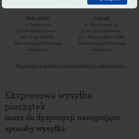
PayByLink
PayByLink
DRK02BAPP
DRK02N
ul. Szkolna 42
,
ul. Wrocławska 44
,
55-002
Dobrzykowice
,
55-002
Dobrzykowice
,
24/7 Przy Osiedlu
24/7 Przy markecie TEDI
Płatność apką InPost oraz
Płatność apką InPost oraz
PayByLink
PayByLink
Skorzystaj z mapki i wyszukiwarki paczkomatów »
Ekspresowa wysyłka
pieczątek
masz do dyspozycji następujące
sposoby wysyłki: