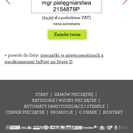
(
24,99
zł z podatkiem VAT)
cena automatu
Zamów teraz
« powrót do listy:
pieczątki w miejscowościach z
paczkomatami InPost na literę D
START
ZAMÓW PIECZĄTKĘ
KATEGORIE I WZORY PIECZĄTEK
AUTOMATY SAMOTUSZUJĄCE I STEMPLE
CENNIK PIECZĄTEK
PROMOCJE
O FIRMIE
KONTAKT