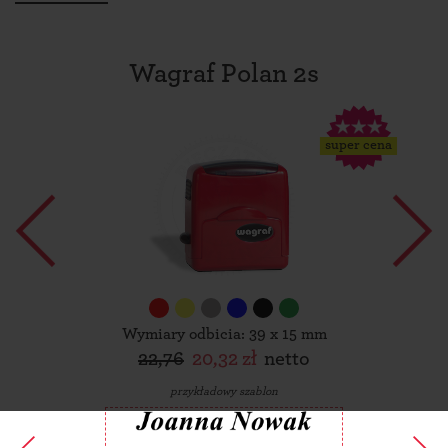
Wagraf Polan 2s
super cena
Wymiary odbicia: 39 x 15 mm
22,76
20,32 zł
netto
przykładowy szablon