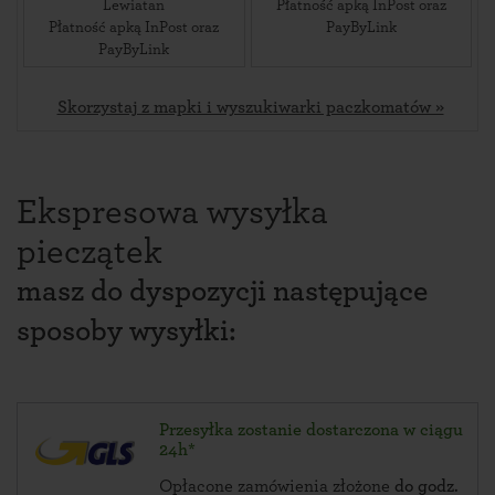
Lewiatan
Płatność apką InPost oraz
Płatność apką InPost oraz
PayByLink
PayByLink
Skorzystaj z mapki i wyszukiwarki paczkomatów »
Ekspresowa wysyłka
pieczątek
masz do dyspozycji następujące
sposoby wysyłki:
Przesyłka zostanie dostarczona w ciągu
24h*
Opłacone zamówienia złożone
do godz.