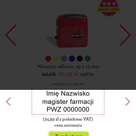
super cena
Wymiary odbicia: 39 x 15 mm
22,76
20,32 zł
netto
przykładowy szablon
(
24,99
zł z podatkiem VAT)
cena automatu