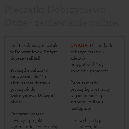
Pieczątki Dobrzyniewo
Duże - zamawianie online:
Jeśli szukasz pieczątek
UWAGA!
Dla stałych
w Dobrzyniewie Dużym,
dobrzyniewskich
dobrze trafiłeś!
klientów
przygotowaliśmy
Pieczątki online
to
specjalne promocje.
najwyższa jakość i
ekspresowa dostawa
Żeby zamówić
pieczątek
do
pieczątkę wystarczy
Dobrzyniewa Dużego i
wejść do naszego
okolic
.
systemu online
a
następnie:
Już teraz możesz
stworzyć projekt,
wybrać typ
wybrać miejsce dostawy
pieczątki,