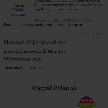
Opłacone zamówienia złożone
do godz.
10:00
realizujemy i wysyłamy
w kolejnym
Poczta
najbliższym dniu roboczym
.
Polska
(Pocztex)
Paczka Pocztex 2.0:
15,99 zł brutto
Paczka Pocztex 2.0 pobraniowa:
19,99 zł brutto
* dni robocze
Najczęściej zamawiane
przez
dolaszewskich Klientów
Wyświetlane ceny:
bez gumki
z gumką
Wagraf Polan 2s
super cena