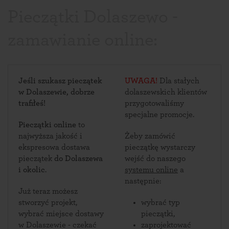
Pieczątki Dolaszewo -
zamawianie online:
Jeśli szukasz pieczątek
UWAGA!
Dla stałych
w Dolaszewie, dobrze
dolaszewskich klientów
trafiłeś!
przygotowaliśmy
specjalne promocje.
Pieczątki online
to
najwyższa jakość i
Żeby zamówić
ekspresowa dostawa
pieczątkę wystarczy
pieczątek
do Dolaszewa
wejść do naszego
i okolic
.
systemu online
a
następnie:
Już teraz możesz
stworzyć projekt,
wybrać typ
wybrać miejsce dostawy
pieczątki,
w Dolaszewie - czekać
zaprojektować