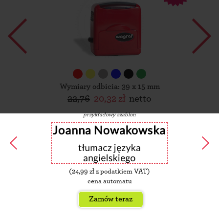
Wymiary odbicia: 39 x 15 mm
22,76
20,32 zł
netto
przykładowy szablon
(
24,99
zł z podatkiem VAT)
cena automatu
Zamów teraz