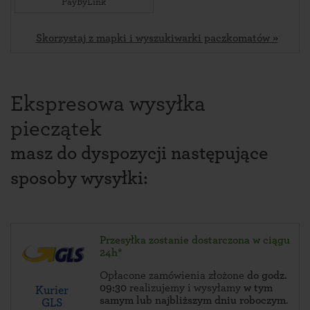
PayByLink
Skorzystaj z mapki i wyszukiwarki paczkomatów »
Ekspresowa wysyłka
pieczątek
masz do dyspozycji następujące
sposoby wysyłki:
Przesyłka zostanie dostarczona w ciągu
24h*
Opłacone zamówienia złożone
do godz.
09:30
realizujemy i wysyłamy
w tym
Kurier
samym lub najbliższym dniu roboczym
.
GLS