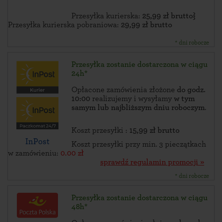
Przesyłka kurierska:
25,99 zł brutto}
Przesyłka kurierska pobraniowa:
29,99 zł brutto
* dni robocze
Przesyłka zostanie dostarczona w ciągu
24h*
Opłacone zamówienia złożone
do godz.
10:00
realizujemy i wysyłamy
w tym
samym lub najbliższym dniu roboczym
.
Koszt przesyłki :
15,99 zł brutto
InPost
Koszt przesyłki przy min. 3 pieczątkach
w zamówieniu:
0.00 zł
sprawdź regulamin promocji »
* dni robocze
Przesyłka zostanie dostarczona w ciągu
48h*