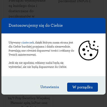
Pieczątki wykonywane
paczkomat INPOST.
są każdego dnia i
dostarczane do
paczkomatów w
Dolaszewie.
Dostosowujemy się do Ciebie
Używamy
ciasteczek
, dzięki którym nasza strona jest
Sprawdź lokalizacje
dla Ciebie bardziej przyjazna i działa niezawodnie.
Pozwalają one również dopasować treści i reklamy do
dolaszewskich
Twoich zainteresowań.
paczkomatów:
Jeśli się nie zgodzisz, reklamy nadal będą się
wyświetlać, ale nie będą dopasowane do Ciebie.
DOWO01BAPP
Ustawienia
W porządku
ul. Dolaszewo 4A
,
64-930
Dolaszewo
,
24/7 Przy Świetlicy Wiejskiej
Płatność apką InPost oraz