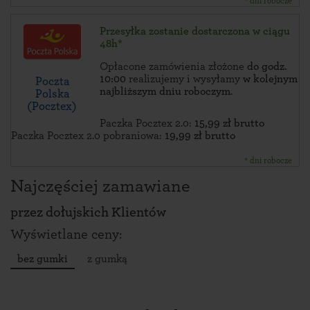
* dni robocze
Przesyłka zostanie dostarczona w ciągu
48h*
Opłacone zamówienia złożone
do godz.
10:00
realizujemy i wysyłamy
w kolejnym
Poczta
najbliższym dniu roboczym
.
Polska
(Pocztex)
Paczka Pocztex 2.0:
15,99 zł brutto
Paczka Pocztex 2.0 pobraniowa:
19,99 zł brutto
* dni robocze
Najczęściej zamawiane
przez
dołujskich Klientów
Wyświetlane ceny:
bez gumki
z gumką