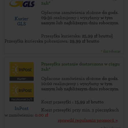
24h*
Opłacone zamówienia złożone
do godz.
09:30
realizujemy i wysyłamy
w tym
Kurier
samym lub najbliższym dniu roboczym
.
GLS
Przesyłka kurierska:
25,99 zł brutto}
Przesyłka kurierska pobraniowa:
29,99 zł brutto
* dni robocze
Przesyłka zostanie dostarczona w ciągu
24h*
Opłacone zamówienia złożone
do godz.
10:00
realizujemy i wysyłamy
w tym
samym lub najbliższym dniu roboczym
.
Koszt przesyłki :
15,99 zł brutto
InPost
Koszt przesyłki przy min. 3 pieczątkach
w zamówieniu:
0.00 zł
sprawdź regulamin promocji »