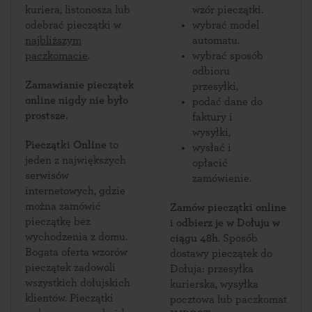
kuriera, listonosza lub
wzór pieczątki.
odebrać pieczątki w
wybrać model
najbliższym
automatu.
paczkomacie
.
wybrać sposób
odbioru
Zamawianie pieczątek
przesyłki,
online nigdy nie było
podać dane do
prostsze.
faktury i
wysyłki,
Pieczątki Online
to
wysłać i
jeden z największych
opłacić
serwisów
zamówienie.
internetowych, gdzie
można zamówić
Zamów pieczątki online
pieczątkę bez
i odbierz je w Dołuju w
wychodzenia z domu.
ciągu 48h
. Sposób
Bogata oferta wzorów
dostawy pieczątek do
pieczątek zadowoli
Dołuja: przesyłka
wszystkich dołujskich
kurierska, wysyłka
klientów. Pieczątki
pocztowa lub paczkomat