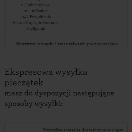
ul. Lubieszyn 21
,
72-002
Dołuje
,
24/7 Przy sklepie
Płatność apką InPost oraz
PayByLink
Skorzystaj z mapki i wyszukiwarki paczkomatów »
Ekspresowa wysyłka
pieczątek
masz do dyspozycji następujące
sposoby wysyłki:
Przesyłka zostanie dostarczona w ciągu