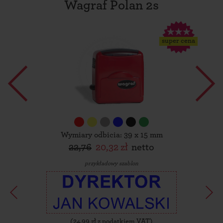
Wagraf Polan 2s
super cena
Wymiary odbicia: 39 x 15 mm
22,76
20,32 zł
netto
przykładowy szablon
(
24,99
zł z podatkiem VAT)