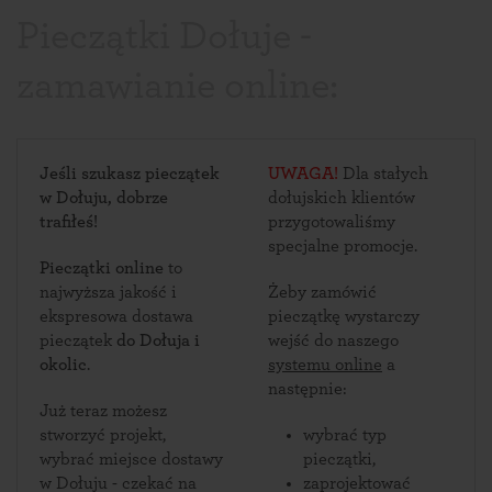
Pieczątki Dołuje -
zamawianie online:
Jeśli szukasz pieczątek
UWAGA!
Dla stałych
w Dołuju, dobrze
dołujskich klientów
trafiłeś!
przygotowaliśmy
specjalne promocje.
Pieczątki online
to
najwyższa jakość i
Żeby zamówić
ekspresowa dostawa
pieczątkę wystarczy
pieczątek
do Dołuja i
wejść do naszego
okolic
.
systemu online
a
następnie:
Już teraz możesz
stworzyć projekt,
wybrać typ
wybrać miejsce dostawy
pieczątki,
w Dołuju - czekać na
zaprojektować