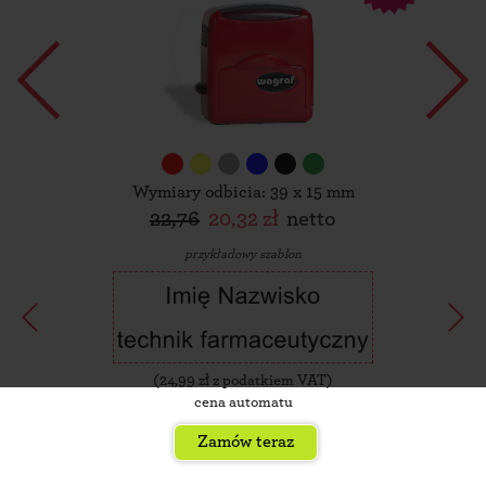
Wymiary odbicia: 39 x 15 mm
22,76
20,32 zł
netto
przykładowy szablon
(
24,99
zł z podatkiem VAT)
cena automatu
Zamów teraz