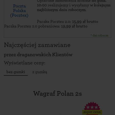
Opłacone zamówienia złożone
do godz.
10:00
realizujemy i wysyłamy
w kolejnym
Poczta
najbliższym dniu roboczym
.
Polska
(Pocztex)
Paczka Pocztex 2.0:
15,99 zł brutto
Paczka Pocztex 2.0 pobraniowa:
19,99 zł brutto
* dni robocze
Najczęściej zamawiane
przez
draganowskich Klientów
Wyświetlane ceny:
bez gumki
z gumką
Wagraf Polan 2s
super cena