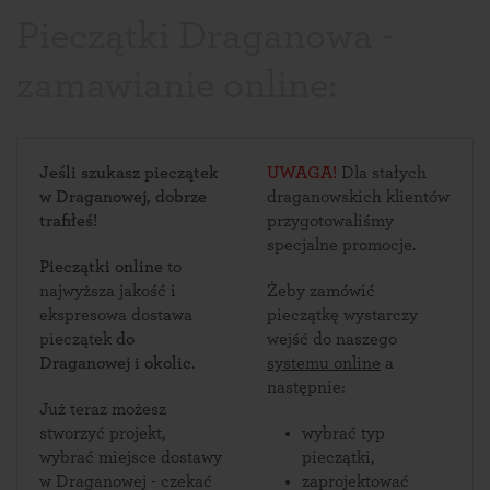
Pieczątki Draganowa -
zamawianie online:
Jeśli szukasz pieczątek
UWAGA!
Dla stałych
w Draganowej, dobrze
draganowskich klientów
trafiłeś!
przygotowaliśmy
specjalne promocje.
Pieczątki online
to
najwyższa jakość i
Żeby zamówić
ekspresowa dostawa
pieczątkę wystarczy
pieczątek
do
wejść do naszego
Draganowej i okolic
.
systemu online
a
następnie:
Już teraz możesz
stworzyć projekt,
wybrać typ
wybrać miejsce dostawy
pieczątki,
w Draganowej - czekać
zaprojektować