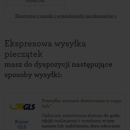
PayByLink
Skorzystaj z mapki i wyszukiwarki paczkomatów »
Ekspresowa wysyłka
pieczątek
masz do dyspozycji następujące
sposoby wysyłki:
Przesyłka zostanie dostarczona w ciągu
24h*
Opłacone zamówienia złożone
do godz.
09:30
realizujemy i wysyłamy
w tym
Kurier
samym lub najbliższym dniu roboczym
.
GLS