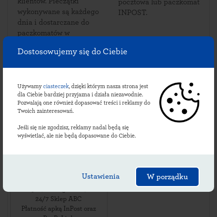
klientów. Pieczątki
pocztowa lub paczkomat
wykonywane są każdego
INPOST.
dnia i dostarczane do
paczkomatów w
Draganowej.
Dostosowujemy się do Ciebie
Używamy
ciasteczek
, dzięki którym nasza strona jest
Sprawdź lokalizacje
dla Ciebie bardziej przyjazna i działa niezawodnie.
Pozwalają one również dopasować treści i reklamy do
draganowskich
Twoich zainteresowań.
paczkomatów:
Jeśli się nie zgodzisz, reklamy nadal będą się
wyświetlać, ale nie będą dopasowane do Ciebie.
DAGN01BAPP
Ustawienia
W porządku
ul. Draganowa 32
,
38-462
Draganowa
,
24/7 Sklep ABC
Płatność apką InPost oraz