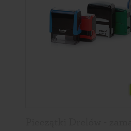
Pieczątki Drelów - zama