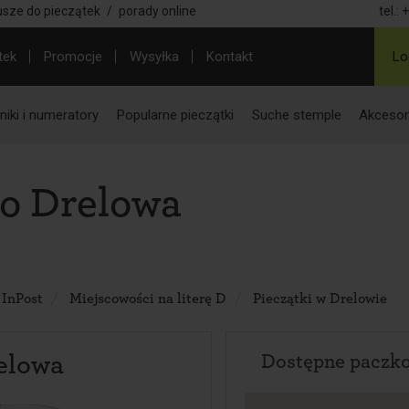
usze do pieczątek
/
porady online
tel.:
+
tek
Promocje
Wysyłka
Kontakt
Lo
iki i numeratory
Popularne pieczątki
Suche stemple
Akcesor
o Drelowa
 InPost
Miejscowości na literę D
Pieczątki w Drelowie
elowa
Dostępne paczk