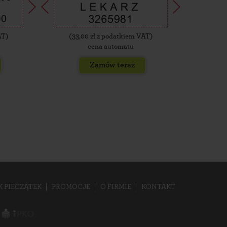
AT)
(
33,00
zł z podatkiem VAT)
(
35,
cena automatu
Zamów teraz
K PIECZĄTEK
PROMOCJE
O FIRMIE
KONTAKT