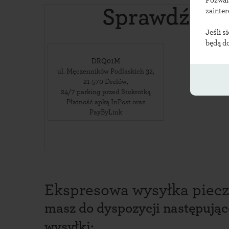
Pozwal
Sprawdź lok
zainte
Jeśli s
będą d
DRQ01M
ul. Męczenników Podlaskich 32
,
21-570
Drelów
,
24/7 parking przed Stokrotką
Płatność apką InPost oraz
PayByLink
Ekspresowa wysyłka piecz
masz do dyspozycji następują
wysyłki: