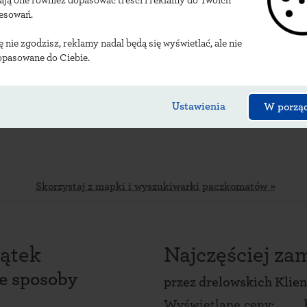
ają one również dopasować treści i reklamy do Twoich
alizacje drelowskich 
resowań.
ię nie zgodzisz, reklamy nadal będą się wyświetlać, ale nie
opasowane do Ciebie.
Ustawienia
W porzą
Skorzystaj z mapki i wyszukiwarki paczkomatów »
ątek
Najczęściej z
ce sposoby
przez
drelowskich Klie
Wyświetlane ceny: