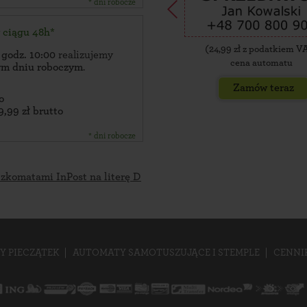
* dni robocze
w ciągu 48h*
(
24,99
zł z podatkiem V
 godz. 10:00
realizujemy
cena automatu
zym dniu roboczym
.
Zamów teraz
o
9,99 zł brutto
* dni robocze
czkomatami InPost na literę D
Y PIECZĄTEK
AUTOMATY SAMOTUSZUJĄCE I STEMPLE
CENNI