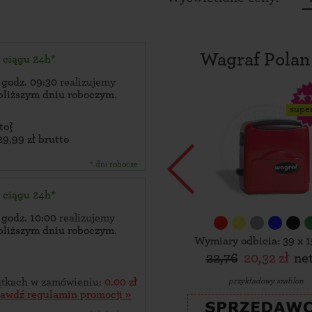
Wagraf Polan
w ciągu 24h*
 godz. 09:30
realizujemy
bliższym dniu roboczym
.
supe
to}
29,99 zł brutto
* dni robocze
w ciągu 24h*
 godz. 10:00
realizujemy
bliższym dniu roboczym
.
Wymiary odbicia: 39 x 
22,76
20,32 zł
ne
przykładowy szablon
zątkach w zamówieniu:
0.00 zł
rawdź regulamin promocji »