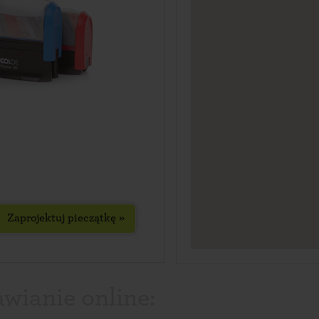
Zaprojektuj pieczątkę »
wianie online: