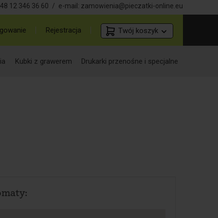
48 12 346 36 60
/
e-mail:
zamowienia@pieczatki-online.eu
gowanie
Rejestracja
Twój koszyk
ia
Kubki z grawerem
Drukarki przenośne i specjalne
omaty: