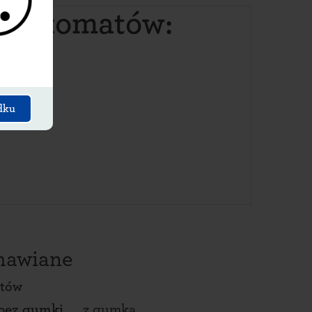
paczkomatów:
dku
amawiane
ntów
bez gumki
z gumką