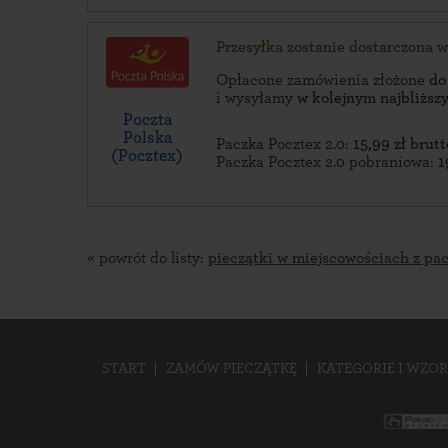
Przesyłka zostanie dostarczona 
Opłacone zamówienia złożone
do
i wysyłamy
w kolejnym najbliżs
Poczta
Polska
Paczka Pocztex 2.0:
15,99 zł brutt
(Pocztex)
Paczka Pocztex 2.0 pobraniowa:
1
« powrót do listy:
pieczątki w miejscowościach z pa
START
ZAMÓW PIECZĄTKĘ
KATEGORIE I WZOR