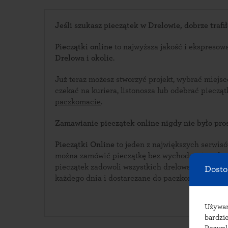
Jeśli szukasz pieczątek w Drelowie, dobrze trafił
Pieczątki online
to najwyższa jakość i ekspresow
Drelowa i okolic
.
Już teraz możesz stworzyć projekt, wybrać miejs
czekać na kuriera, listonosza lub odebrać piecz
paczkomacie
.
Zamawianie pieczątek online nigdy nie było pros
Pieczątki Online
to jeden z największych serwisów i
można zamówić pieczątkę bez wychodzenia z domu. Bogata oferta w
pieczątek zadowoli wszystkich drelowskich klientów. Pieczątki wykonywa
Dosto
każdego dnia i dostarczane do paczkomatów w Dr
Używ
bardzie