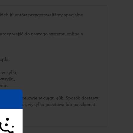
kich klientów przygotowaliśmy specjalne
arczy wejść do naszego
systemu online
a
ątki.
rzesyłki,
wysyłki,
nie.
ierz je w Drelowie w ciągu 48h
. Sposób dostawy
ierska, wysyłka pocztowa lub paczkomat