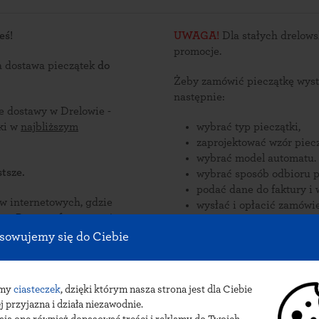
eś!
UWAGA!
Dla stałych drelows
promocje.
a dostawa pieczątek
do
Żeby zamówić pieczątkę wyst
następnie:
ce dostawy w Drelowie -
ątki w
najbliższym
wybrać typ pieczątki,
zaprojektować wzór piecz
wybrać model automatu.
tsze.
wybrać sposób odbioru p
podać dane do faktury i 
nternetowych, gdzie
wysłać i opłacić zamówie
zorów
ne są
Zamów pieczątki online i odb
sowujemy się do Ciebie
elowie.
pieczątek do Drelowa: przesyłka kur
INPOST.
amy
ciasteczek
, dzięki którym nasza strona jest dla Ciebie
j przyjazna i działa niezawodnie.