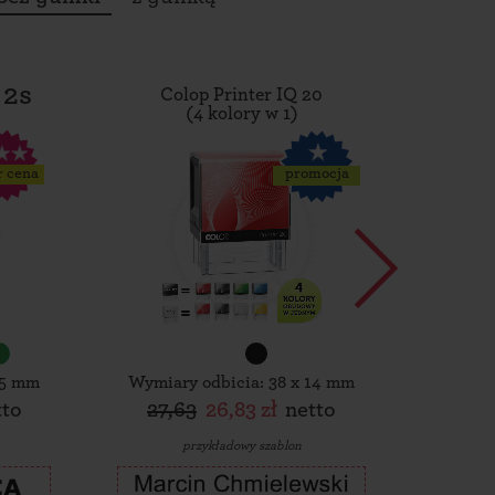
 2s
Colop Printer IQ 20
Tro
(4 kolory w 1)
r cena
promocja
15 mm
Wymiary odbicia: 38 x 14 mm
Wymiar
tto
27,63
26,83 zł
netto
30,
przykładowy szablon