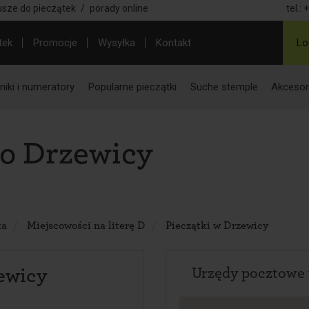
usze do pieczątek
/
porady online
tel.:
+
tek
Promocje
Wysyłka
Kontakt
Lo
iki i numeratory
Popularne pieczątki
Suche stemple
Akcesor
do Drzewicy
ka
Miejscowości na literę D
Pieczątki w Drzewicy
ewicy
Urzędy pocztowe 