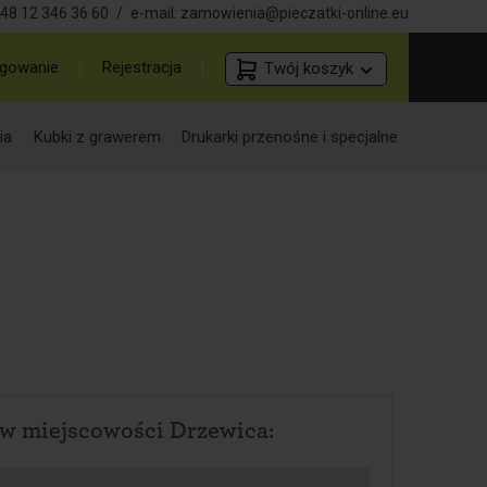
48 12 346 36 60
/
e-mail:
zamowienia@pieczatki-online.eu
gowanie
Rejestracja
Twój koszyk
ia
Kubki z grawerem
Drukarki przenośne i specjalne
w miejscowości Drzewica: