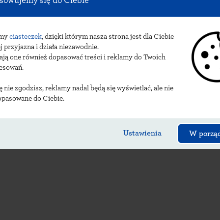
sowujemy się do Ciebie
sy
drzewnickich urzęd
amy
ciasteczek
, dzięki którym nasza strona jest dla Ciebie
j przyjazna i działa niezawodnie.
ają one również dopasować treści i reklamy do Twoich
resowań.
ię nie zgodzisz, reklamy nadal będą się wyświetlać, ale nie
opasowane do Ciebie.
Ustawienia
W porzą