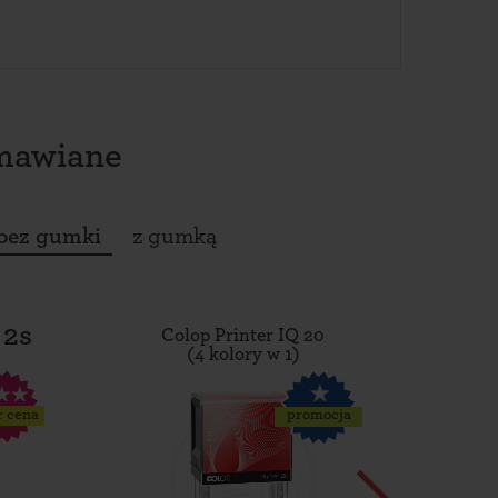
amawiane
bez gumki
z gumką
 2s
Colop Printer IQ 20
Tro
(4 kolory w 1)
r cena
promocja