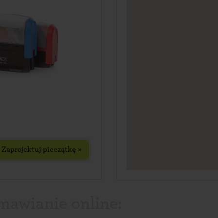
Zaprojektuj pieczątkę »
mawianie online: