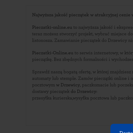
Najwyższa jakość pieczątek w atrakcyjnej cenie 
Pieczatki-online.eu
to najwyższa jakość i ekspreso
teraz możesz stworzyć projekt, wybrać miejsce d
listonosza. Zamawianie pieczątek do Drzewicy
Pieczatki-Online.eu
to serwis internetowy, w którym zaprojektujesz swoją
pieczątkę. Bez zbędnych formalności i wychodze
Sprawdź naszą bogatą ofertę, w której znajdziesz
automaty lub stemple. Zamów pieczątki online i odbierz ją w urzędzie
pocztowym
w Drzewicy
, paczkomacie lub poczekaj na kurie
dostawy pieczątek
do Drzewicy
:
przesyłka kurierska,wysyłka pocztowa lub paczk