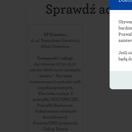
Dosto
Sprawdź adre
Używ
bardzie
Pozwal
UP Drzewica
zainte
ul. ul. Stanisława Staszica 2
,
26340
Drzewica
,
Jeśli s
Dostępność i usługi:
będą d
dni robocze: 07:30-15:30
soboty: 08:00-14:00 niedziele
i święta: * Placówka
dostosowana do potrzeb osób
niepełnosprawnych.
-Placówka wydaje: E
-przesyłki, MULTIPACZKI,
Przesyłki Biznesowe.
-Doładowanie telefonów
komórkowych
-Pocztex/EMS (przyjęcie).
-Usługi Envelo