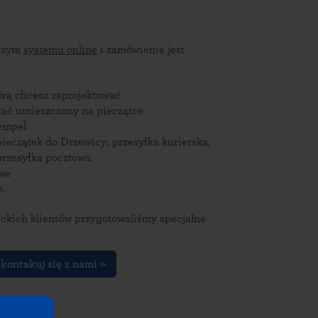
aszym
systemu online
i zamówienie jest
tórą chcesz zaprojektować
stać umieszczony na pieczątce
empel
ieczątek do Drzewicy: przesyłka kurierska,
rzesyłka pocztowa
owe
e.
ckich klientów przygotowaliśmy specjalne
kontakuj się z nami »