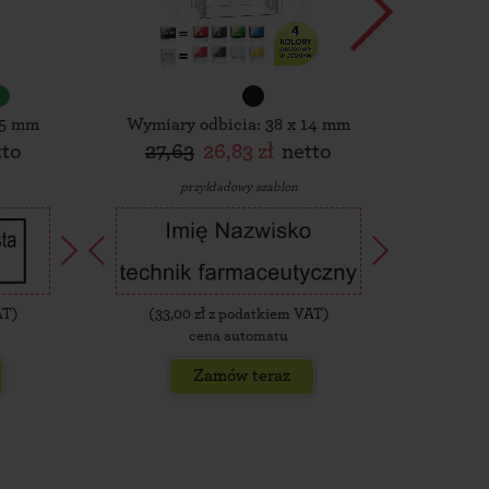
15 mm
Wymiary odbicia: 38 x 14 mm
Wymiar
tto
27,63
26,83 zł
netto
30,
przykładowy szablon
AT)
(
33,00
zł z podatkiem VAT)
(
35,
cena automatu
Zamów teraz