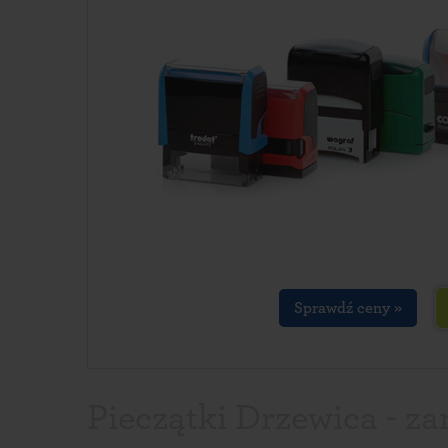
Sprawdź ceny »
Pieczątki Drzewica - za