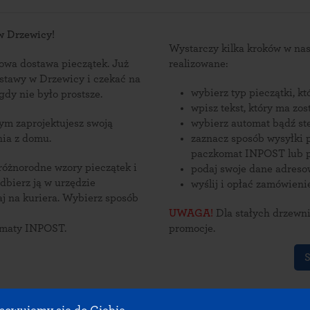
w Drzewicy!
Wystarczy kilka kroków w n
wa dostawa pieczątek. Już
realizowane:
ostawy w Drzewicy i czekać na
wybierz typ pieczątki, k
 nigdy nie było prostsze.
wpisz tekst, który ma zo
wybierz automat bądź st
nia z domu.
zaznacz sposób wysyłki p
paczkomat INPOST lub p
 różnorodne wzory pieczątek i
podaj swoje dane adres
wyślij i opłać zamówieni
ra. Wybierz sposób
UWAGA!
Dla stałych drzewni
omaty INPOST.
promocje.
S