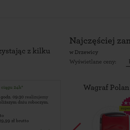
Najczęściej z
ystając z kilku
w
Drzewicy
Wyświetlane ceny:
Wagraf Polan
w ciągu 24h*
 godz. 09:30
realizujemy
bliższym dniu roboczym
.
supe
to
29,99 zł brutto