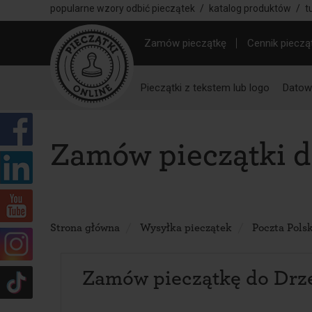
popularne wzory odbić pieczątek
/
katalog produktów
/
t
Zamów pieczątkę
Cennik pieczą
Pieczątki z tekstem lub logo
Datown
Zamów pieczątki 
Strona główna
Wysyłka pieczątek
Poczta Pols
Zamów pieczątkę do Drz