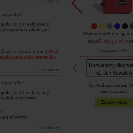
* dni robocze
w ciągu 24h*
 godz. 10:00
realizujemy
bliższym dniu roboczym
.
Wymiary odbicia: 39 x 
22,76
20,32 zł
ne
przykładowy szablon
zątkach w zamówieniu:
0.00 zł
rawdź regulamin promocji »
* dni robocze
w ciągu 48h*
(
24,99
zł z podatkiem V
cena automatu
 godz. 10:00
realizujemy
zym dniu roboczym
.
Zamów teraz
o
9,99 zł brutto
* dni robocze