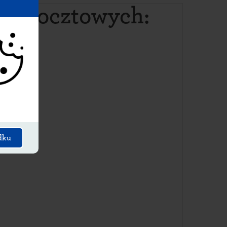
ów pocztowych
:
dku