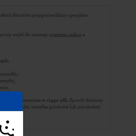
skich klientów przygotowaliśmy specjalne
arczy wejść do naszego
systemu online
a
ątki.
rzesyłki,
wysyłki,
nie.
ierz je w Dusocinie w ciągu 48h
. Sposób dostawy
urierska, wysyłka pocztowa lub paczkomat