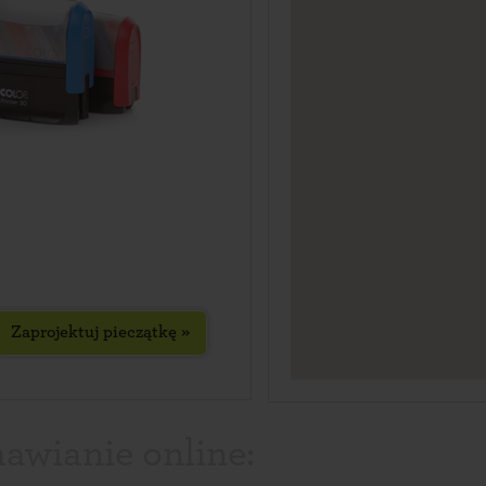
Zaprojektuj pieczątkę »
awianie online: