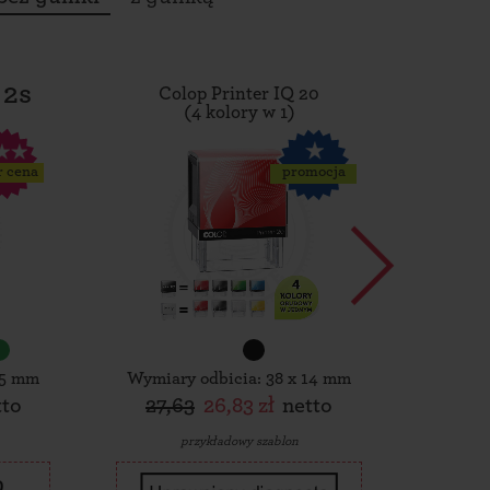
 2s
Colop Printer IQ 20
Tro
(4 kolory w 1)
r cena
promocja
15 mm
Wymiary odbicia: 38 x 14 mm
Wymiar
tto
27,63
26,83 zł
netto
30,
przykładowy szablon