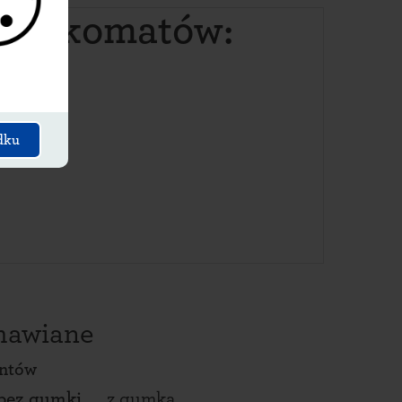
 paczkomatów:
dku
amawiane
entów
bez gumki
z gumką