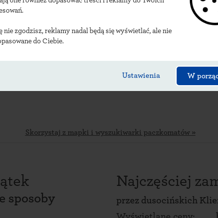
ają one również dopasować treści i reklamy do Twoich
lizacje dusocińskich
resowań.
ię nie zgodzisz, reklamy nadal będą się wyświetlać, ale nie
opasowane do Ciebie.
Ustawienia
W porzą
Skorzystaj z mapki i wyszukiwarki paczkomatów »
ątek
Najczęściej z
ce sposoby
przez
dusocińskich Kli
Wyświetlane ceny: