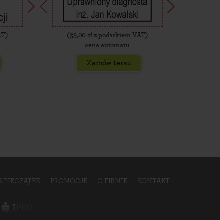
AT)
(
33,00
zł z podatkiem VAT)
(
35,
cena automatu
Zamów teraz
K PIECZĄTEK
PROMOCJE
O FIRMIE
KONTAKT