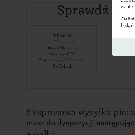
Pozwal
Sprawdź loka
zainte
Jeśli s
będą d
DUO02M
ul. Dusocin 21
,
86-302
Dusocin
,
24/7 przy OSP
Płatność apką InPost oraz
PayByLink
Ekspresowa wysyłka piecz
masz do dyspozycji następują
wysyłki: