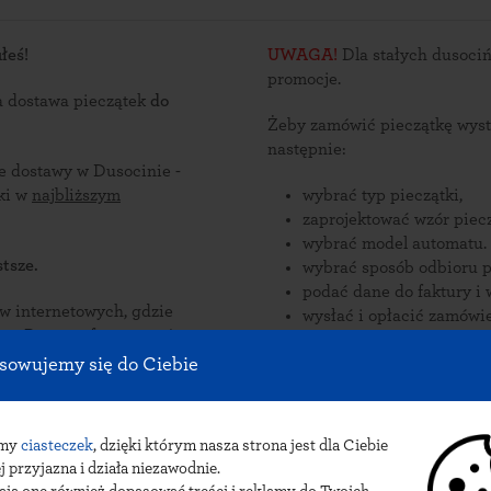
łeś!
UWAGA!
Dla stałych dusociń
promocje.
a dostawa pieczątek
do
Żeby zamówić pieczątkę wyst
następnie:
ce dostawy w Dusocinie -
ątki w
najbliższym
wybrać typ pieczątki,
zaprojektować wzór piecz
wybrać model automatu.
tsze.
wybrać sposób odbioru p
podać dane do faktury i 
nternetowych, gdzie
wysłać i opłacić zamówie
zorów
onywane
Zamów pieczątki online i odb
sowujemy się do Ciebie
 Dusocinie.
pieczątek do Dusocina: przesyłka k
INPOST.
amy
ciasteczek
, dzięki którym nasza strona jest dla Ciebie
j przyjazna i działa niezawodnie.