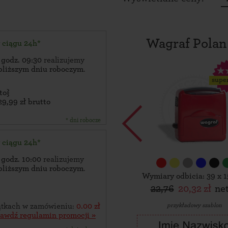
Wagraf Polan
w ciągu 24h*
 godz. 09:30
realizujemy
bliższym dniu roboczym
.
supe
to}
29,99 zł brutto
* dni robocze
w ciągu 24h*
 godz. 10:00
realizujemy
bliższym dniu roboczym
.
Wymiary odbicia: 39 x 
22,76
20,32 zł
ne
przykładowy szablon
zątkach w zamówieniu:
0.00 zł
rawdź regulamin promocji »