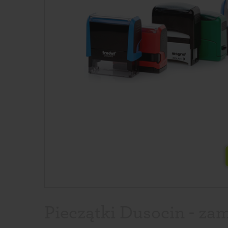
Pieczątki Dusocin - zam