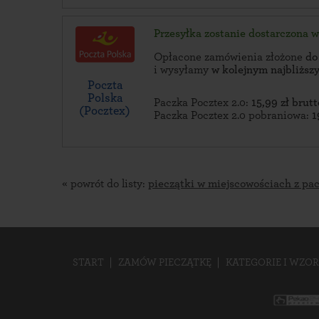
Przesyłka zostanie dostarczona 
Opłacone zamówienia złożone
do
i wysyłamy
w kolejnym najbliżs
Poczta
Polska
Paczka Pocztex 2.0:
15,99 zł brutt
(Pocztex)
Paczka Pocztex 2.0 pobraniowa:
1
« powrót do listy:
pieczątki w miejscowościach z pa
START
ZAMÓW PIECZĄTKĘ
KATEGORIE I WZOR