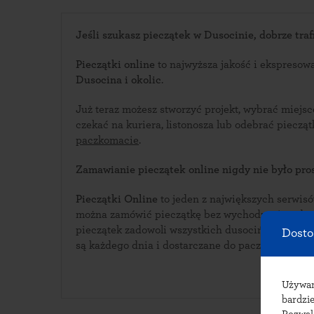
Jeśli szukasz pieczątek w Dusocinie, dobrze trafi
Pieczątki online
to najwyższa jakość i ekspresow
Dusocina i okolic
.
Już teraz możesz stworzyć projekt, wybrać miejs
czekać na kuriera, listonosza lub odebrać piecz
paczkomacie
.
Zamawianie pieczątek online nigdy nie było pros
Pieczątki Online
to jeden z największych serwisów i
można zamówić pieczątkę bez wychodzenia z domu. Bogata oferta w
pieczątek zadowoli wszystkich dusocińskich klientów. Pieczątki wyk
Dosto
są każdego dnia i dostarczane do paczkomatów w
Używ
bardzie