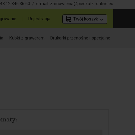
48 12 346 36 60
/
e-mail:
zamowienia@pieczatki-online.eu
gowanie
Rejestracja
Twój koszyk
ia
Kubki z grawerem
Drukarki przenośne i specjalne
omaty: