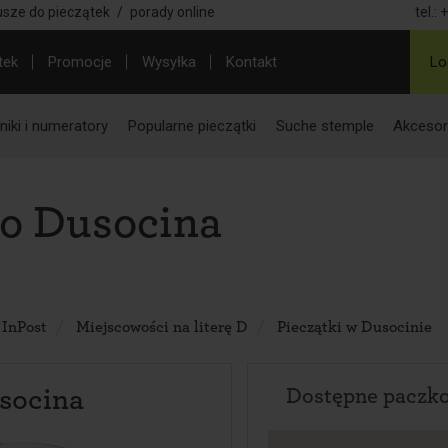
usze do pieczątek
/
porady online
tel.:
+
tek
Promocje
Wysyłka
Kontakt
Lo
iki i numeratory
Popularne pieczątki
Suche stemple
Akcesor
do Dusocina
 InPost
Miejscowości na literę D
Pieczątki w Dusocinie
socina
Dostępne paczk