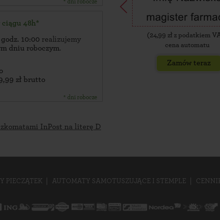
* dni robocze
w ciągu 48h*
(
24,99
zł z podatkiem V
 godz. 10:00
realizujemy
cena automatu
zym dniu roboczym
.
Zamów teraz
o
9,99 zł brutto
* dni robocze
czkomatami InPost na literę D
Y PIECZĄTEK
AUTOMATY SAMOTUSZUJĄCE I STEMPLE
CENNI