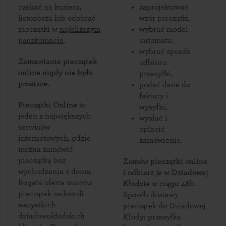
czekać na kuriera,
zaprojektować
listonosza lub odebrać
wzór pieczątki.
pieczątki w
najbliższym
wybrać model
paczkomacie
.
automatu.
wybrać sposób
Zamawianie pieczątek
odbioru
online nigdy nie było
przesyłki,
prostsze.
podać dane do
faktury i
Pieczątki Online
to
wysyłki,
jeden z największych
wysłać i
serwisów
opłacić
internetowych, gdzie
zamówienie.
można zamówić
pieczątkę bez
Zamów pieczątki online
wychodzenia z domu.
i odbierz je w Dziadowej
Bogata oferta wzorów
Kłodzie w ciągu 48h
.
pieczątek zadowoli
Sposób dostawy
wszystkich
pieczątek do Dziadowej
dziadowokłodzkich
Kłody: przesyłka