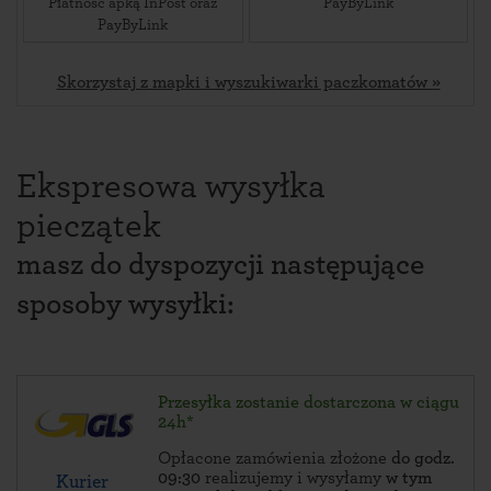
Płatność apką InPost oraz
PayByLink
PayByLink
Skorzystaj z mapki i wyszukiwarki paczkomatów »
Ekspresowa wysyłka
pieczątek
masz do dyspozycji następujące
sposoby wysyłki:
Przesyłka zostanie dostarczona w ciągu
24h*
Opłacone zamówienia złożone
do godz.
09:30
realizujemy i wysyłamy
w tym
Kurier