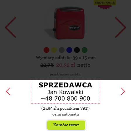
super cena
Wymiary odbicia: 39 x 15 mm
22,76
20,32 zł
netto
przykładowy szablon
(
24,99
zł z podatkiem VAT)
cena automatu
Zamów teraz