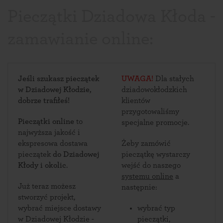
Pieczątki Dziadowa Kłoda -
zamawianie online:
Jeśli szukasz pieczątek
UWAGA!
Dla stałych
w Dziadowej Kłodzie,
dziadowokłodzkich
dobrze trafiłeś!
klientów
przygotowaliśmy
Pieczątki online
to
specjalne promocje.
najwyższa jakość i
ekspresowa dostawa
Żeby zamówić
pieczątek
do Dziadowej
pieczątkę wystarczy
Kłody i okolic
.
wejść do naszego
systemu online
a
Już teraz możesz
następnie:
stworzyć projekt,
wybrać miejsce dostawy
wybrać typ
w Dziadowej Kłodzie -
pieczątki,