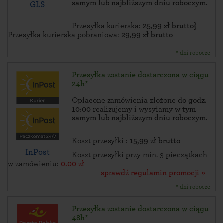
samym lub najbliższym dniu roboczym
.
GLS
Przesyłka kurierska:
25,99 zł brutto}
Przesyłka kurierska pobraniowa:
29,99 zł brutto
* dni robocze
Przesyłka zostanie dostarczona w ciągu
24h*
Opłacone zamówienia złożone
do godz.
10:00
realizujemy i wysyłamy
w tym
samym lub najbliższym dniu roboczym
.
Koszt przesyłki :
15,99 zł brutto
InPost
Koszt przesyłki przy min. 3 pieczątkach
w zamówieniu:
0.00 zł
sprawdź regulamin promocji »
* dni robocze
Przesyłka zostanie dostarczona w ciągu
48h*