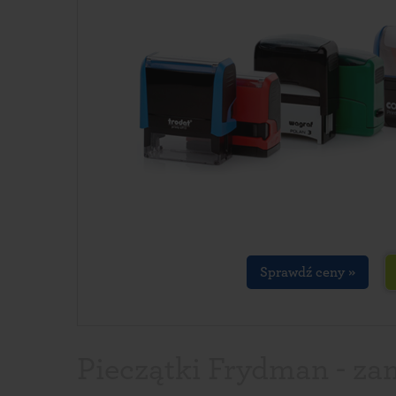
Sprawdź ceny »
Pieczątki Frydman - za