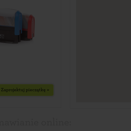
Zaprojektuj pieczątkę »
mawianie online: