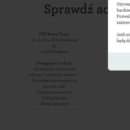
Używ
Sprawdź adre
bardzie
Pozwal
zainte
FUP Nowy Targ 1
Jeśli s
ul. ul. Jana III Sobieskiego
będą d
57
,
34435
Frydman
,
Dostępność i usługi:
dni robocze: 10:00-14:00
soboty: * niedziele i święta: *
Placówka dostosowana do
potrzeb osób
niepełnosprawnych.
-Usługi Envelo
-Wpłata priorytet