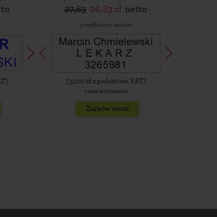
tto
27,63
26,83 zł
netto
30,
przykładowy szablon
AT)
(
33,00
zł z podatkiem VAT)
(
35,
cena automatu
Zamów teraz