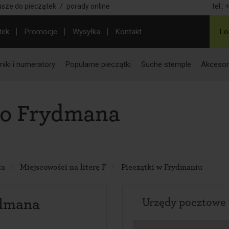
usze do pieczątek
/
porady online
tel.:
+
tek
Promocje
Wysyłka
Kontakt
Lo
iki i numeratory
Popularne pieczątki
Suche stemple
Akcesor
do Frydmana
ka
Miejscowości na literę F
Pieczątki w Frydmaniu
ydmana
Urzędy pocztowe