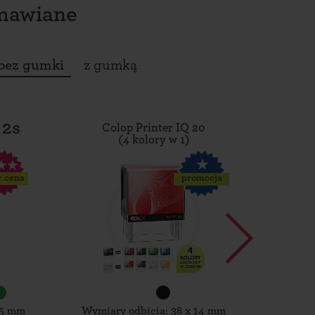
amawiane
bez gumki
z gumką
 2s
Colop Printer IQ 20
Tro
(4 kolory w 1)
r cena
promocja
15 mm
Wymiary odbicia: 38 x 14 mm
Wymiar