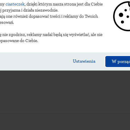
amy
ciasteczek
, dzięki którym nasza strona jest dla Ciebie
sy
frydmańskich urzęd
j przyjazna i działa niezawodnie.
ają one również dopasować treści i reklamy do Twoich
resowań.
ię nie zgodzisz, reklamy nadal będą się wyświetlać, ale nie
opasowane do Ciebie.
Ustawienia
W porzą