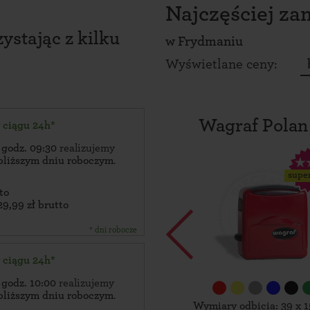
Najczęściej z
ystając z kilku
w
Frydmaniu
Wyświetlane ceny:
Wagraf Polan
w ciągu 24h*
 godz. 09:30
realizujemy
bliższym dniu roboczym
.
supe
to
29,99 zł brutto
* dni robocze
w ciągu 24h*
 godz. 10:00
realizujemy
bliższym dniu roboczym
.
Wymiary odbicia: 39 x 