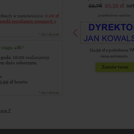
22,76
20,32 zł
ne
przykładowy szablon
zątkach w zamówieniu:
0.00 zł
rawdź regulamin promocji »
* dni robocze
w ciągu 48h*
(
24,99
zł z podatkiem V
cena automatu
 godz. 10:00
realizujemy
zym dniu roboczym
.
Zamów teraz
o
9,99 zł brutto
* dni robocze
terę F