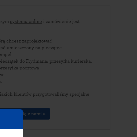
aszym
systemu online
i zamówienie jest
tórą chcesz zaprojektować
stać umieszczony na pieczątce
empel
ieczątek do Frydmana: przesyłka kurierska,
rzesyłka pocztowa
owe
e.
skich klientów przygotowaliśmy specjalne
kontakuj się z nami »