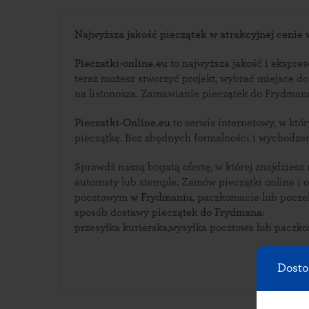
Najwyższa jakość pieczątek w atrakcyjnej cenie
Pieczatki-online.eu
to najwyższa jakość i ekspreso
teraz możesz stworzyć projekt, wybrać miejsce d
na listonosza. Zamawianie pieczątek do Fry
Pieczatki-Online.eu
to serwis internetowy, w którym zaprojektujesz swoją
pieczątkę. Bez zbędnych formalności i wychodze
Sprawdź naszą bogatą ofertę, w której znajdziesz
automaty lub stemple. Zamów pieczątki online i odbierz ją w urzędzie
pocztowym
w Frydmaniu
, paczkomacie lub poczekaj n
sposób dostawy pieczątek
do Frydmana
:
przesyłka kurierska,wysyłka pocztowa lub paczk
Dosto