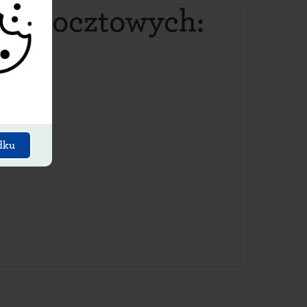
ów pocztowych
:
dku