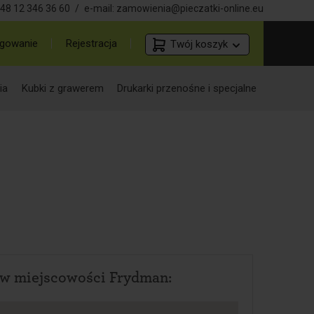
48 12 346 36 60
/
e-mail:
zamowienia@pieczatki-online.eu
gowanie
Rejestracja
Twój koszyk
ia
Kubki z grawerem
Drukarki przenośne i specjalne
 w miejscowości Frydman: