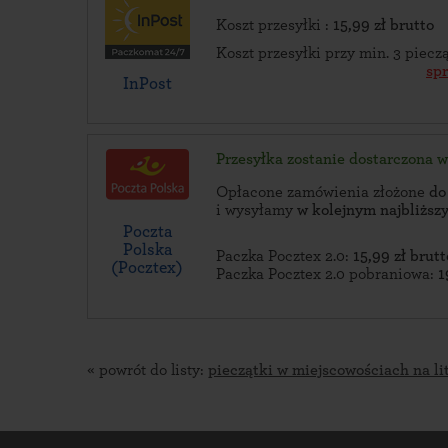
Koszt przesyłki :
15,99 zł brutto
Koszt przesyłki przy min. 3 piec
sp
InPost
Przesyłka zostanie dostarczona 
Opłacone zamówienia złożone
do
i wysyłamy
w kolejnym najbliżs
Poczta
Polska
Paczka Pocztex 2.0:
15,99 zł brutt
(Pocztex)
Paczka Pocztex 2.0 pobraniowa:
1
« powrót do listy:
pieczątki w miejscowościach na li