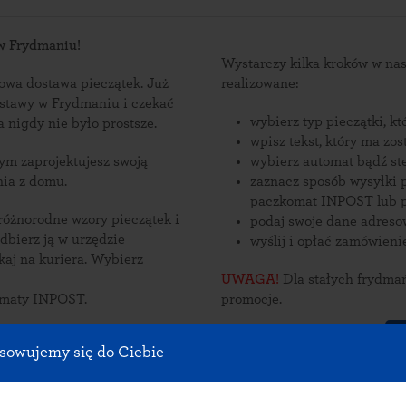
 w Frydmaniu!
Wystarczy kilka kroków w n
wa dostawa pieczątek. Już
realizowane:
ostawy w Frydmaniu i czekać
wybierz typ pieczątki, k
dmana nigdy nie było prostsze.
wpisz tekst, który ma zo
wybierz automat bądź st
nia z domu.
zaznacz sposób wysyłki p
paczkomat INPOST lub p
 różnorodne wzory pieczątek i
podaj swoje dane adres
wyślij i opłać zamówieni
a kuriera. Wybierz
UWAGA!
Dla stałych frydmań
omaty INPOST.
promocje.
S
sowujemy się do Ciebie