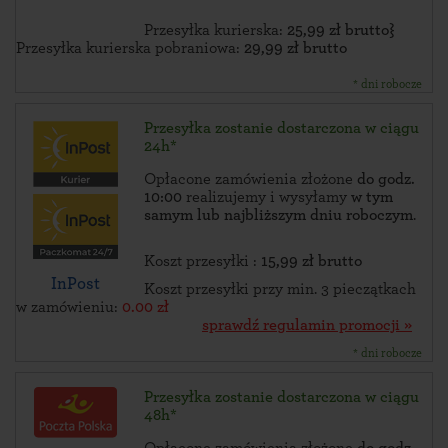
Przesyłka kurierska:
25,99 zł brutto}
Przesyłka kurierska pobraniowa:
29,99 zł brutto
* dni robocze
Przesyłka zostanie dostarczona w ciągu
24h*
Opłacone zamówienia złożone
do godz.
10:00
realizujemy i wysyłamy
w tym
samym lub najbliższym dniu roboczym
.
Koszt przesyłki :
15,99 zł brutto
InPost
Koszt przesyłki przy min. 3 pieczątkach
w zamówieniu:
0.00 zł
sprawdź regulamin promocji »
* dni robocze
Przesyłka zostanie dostarczona w ciągu
48h*