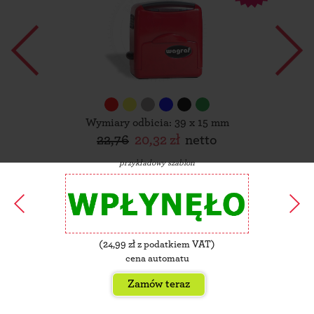
Wymiary odbicia: 39 x 15 mm
22,76
20,32 zł
netto
przykładowy szablon
(
24,99
zł z podatkiem VAT)
cena automatu
Zamów teraz