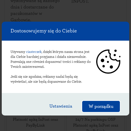
wykonywane są każdego
INPOST.
dnia i dostarczane do
paczkomatów w
Garbowie.
Dostosowujemy się do Ciebie
Sprawdź lokalizacje
Używamy
ciasteczek
, dzięki którym nasza strona jest
dla Ciebie bardziej przyjazna i działa niezawodnie.
garbowskich
Pozwalają one również dopasować treści i reklamy do
Twoich zainteresowań.
paczkomatów:
Jeśli się nie zgodzisz, reklamy nadal będą się
wyświetlać, ale nie będą dopasowane do Ciebie.
GAW02M
GAW03M
ul. Młyńska 1
,
ul. Krakowskie Przedmieście
Ustawienia
W porządku
21-080
Garbów
,
63
,
24/7 Przy Starym Młynie
21-080
Garbów
,
Płatność apką InPost oraz
24/7 Na parkingu OSP
PayByLink
Płatność apką InPost oraz