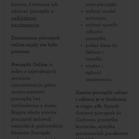
kuriera, listonosza lub
wzór pieczątki.
odebrać pieczątki w
wybrać model
najbliższym
automatu.
paczkomacie
.
wybrać sposób
odbioru
Zamawianie pieczątek
przesyłki,
online nigdy nie było
podać dane do
prostsze.
faktury i
wysyłki,
Pieczątki Online
to
wysłać i
jeden z największych
opłacić
serwisów
zamówienie.
internetowych, gdzie
można zamówić
Zamów pieczątki online
pieczątkę bez
i odbierz je w Garbowie
wychodzenia z domu.
w ciągu 48h
. Sposób
Bogata oferta wzorów
dostawy pieczątek do
pieczątek zadowoli
Garbowa: przesyłka
wszystkich garbowskich
kurierska, wysyłka
klientów. Pieczątki
pocztowa lub paczkomat