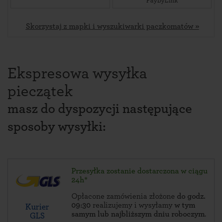
PayByLink
Skorzystaj z mapki i wyszukiwarki paczkomatów »
Ekspresowa wysyłka
pieczątek
masz do dyspozycji następujące
sposoby wysyłki:
Przesyłka zostanie dostarczona w ciągu
24h*
Opłacone zamówienia złożone
do godz.
09:30
realizujemy i wysyłamy
w tym
Kurier
samym lub najbliższym dniu roboczym
.
GLS