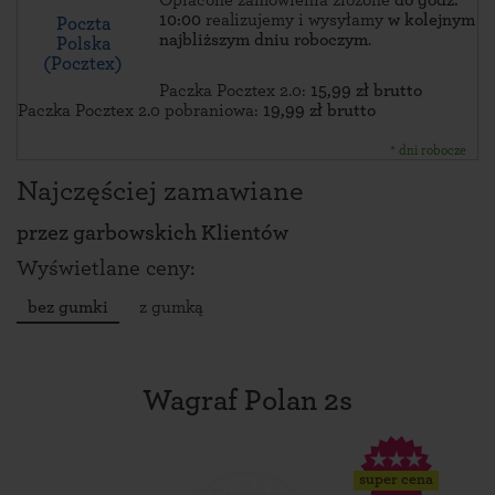
Opłacone zamówienia złożone
do godz.
10:00
realizujemy i wysyłamy
w kolejnym
Poczta
najbliższym dniu roboczym
.
Polska
(Pocztex)
Paczka Pocztex 2.0:
15,99 zł brutto
Paczka Pocztex 2.0 pobraniowa:
19,99 zł brutto
* dni robocze
Najczęściej zamawiane
przez
garbowskich Klientów
Wyświetlane ceny:
bez gumki
z gumką
Wagraf Polan 2s
super cena