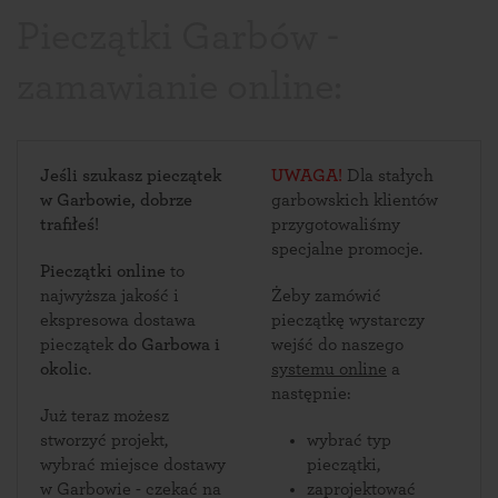
Pieczątki Garbów -
zamawianie online:
Jeśli szukasz pieczątek
UWAGA!
Dla stałych
w Garbowie, dobrze
garbowskich klientów
trafiłeś!
przygotowaliśmy
specjalne promocje.
Pieczątki online
to
najwyższa jakość i
Żeby zamówić
ekspresowa dostawa
pieczątkę wystarczy
pieczątek
do Garbowa i
wejść do naszego
okolic
.
systemu online
a
następnie:
Już teraz możesz
stworzyć projekt,
wybrać typ
wybrać miejsce dostawy
pieczątki,
w Garbowie - czekać na
zaprojektować