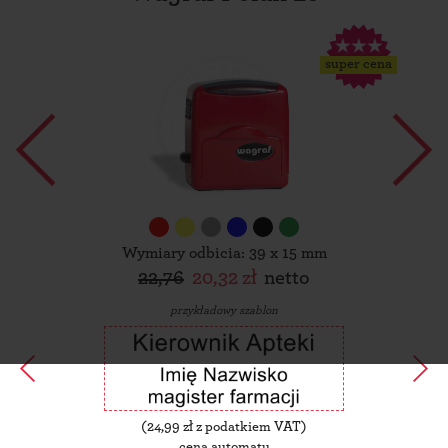
super cena
Wymiary odbicia: 39 x 15 mm
22,76
20,32 zł
netto
przykładowy szablon
(
24,99
zł z podatkiem VAT)
cena automatu