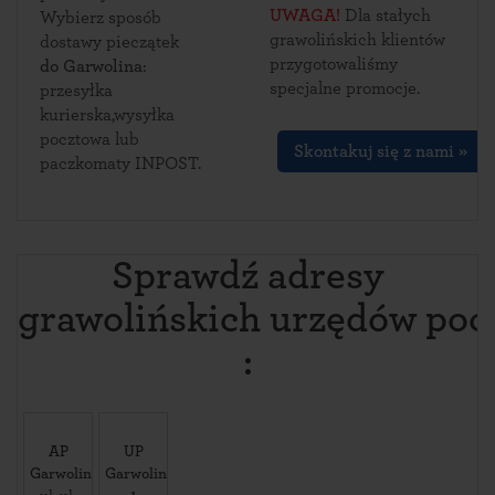
UWAGA!
Dla stałych
Wybierz sposób
grawolińskich klientów
dostawy pieczątek
przygotowaliśmy
do Garwolina
:
specjalne promocje.
przesyłka
kurierska,wysyłka
pocztowa lub
Skontakuj się z nami »
paczkomaty INPOST.
Sprawdź adresy
grawolińskich urzędów po
:
AP
UP
Garwolin
Garwolin