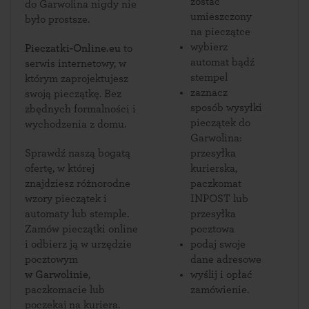
zostać
do Garwolina nigdy nie
umieszczony
było prostsze.
na pieczątce
wybierz
Pieczatki-Online.eu
to
automat bądź
serwis internetowy, w
stempel
którym zaprojektujesz
zaznacz
swoją pieczątkę. Bez
sposób wysyłki
zbędnych formalności i
pieczątek do
wychodzenia z domu.
Garwolina:
Sprawdź naszą bogatą
przesyłka
ofertę, w której
kurierska,
znajdziesz różnorodne
paczkomat
wzory pieczątek i
INPOST lub
automaty lub stemple.
przesyłka
Zamów pieczątki online
pocztowa
i odbierz ją w urzędzie
podaj swoje
pocztowym
dane adresowe
w Garwolinie
,
wyślij i opłać
paczkomacie lub
zamówienie.
poczekaj na kuriera.