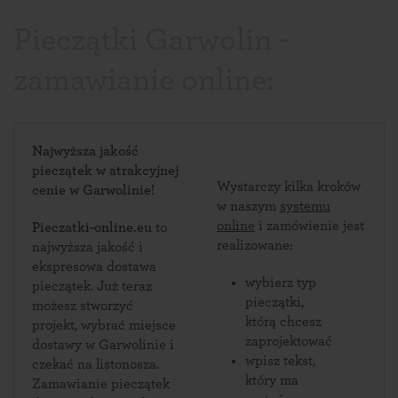
Pieczątki Garwolin -
zamawianie online:
Najwyższa jakość
pieczątek w atrakcyjnej
Wystarczy kilka kroków
cenie w Garwolinie!
w naszym
systemu
online
i zamówienie jest
Pieczatki-online.eu
to
realizowane:
najwyższa jakość i
ekspresowa dostawa
wybierz typ
pieczątek. Już teraz
pieczątki,
możesz stworzyć
którą chcesz
projekt, wybrać miejsce
zaprojektować
dostawy w Garwolinie i
wpisz tekst,
czekać na listonosza.
który ma
Zamawianie pieczątek