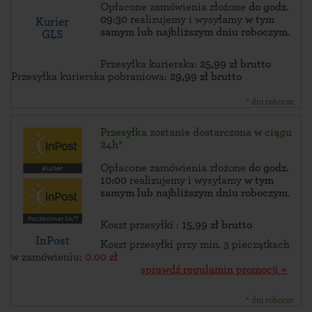
Opłacone zamówienia złożone
do godz.
09:30
realizujemy i wysyłamy
w tym
Kurier
samym lub najbliższym dniu roboczym
.
GLS
Przesyłka kurierska:
25,99 zł brutto
Przesyłka kurierska pobraniowa:
29,99 zł brutto
* dni robocze
Przesyłka zostanie dostarczona w ciągu
24h*
Opłacone zamówienia złożone
do godz.
10:00
realizujemy i wysyłamy
w tym
samym lub najbliższym dniu roboczym
.
Koszt przesyłki :
15,99 zł brutto
InPost
Koszt przesyłki przy min. 3 pieczątkach
w zamówieniu:
0.00 zł
sprawdź regulamin promocji »
* dni robocze