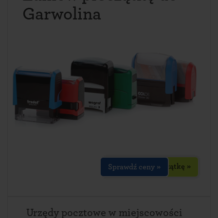
Garwolina
Zaprojektuj pieczątkę »
Sprawdź ceny »
Urzędy pocztowe w miejscowości