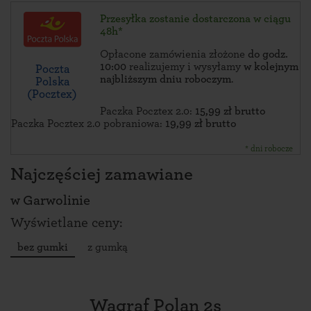
Przesyłka zostanie dostarczona w ciągu
48h*
Opłacone zamówienia złożone
do godz.
10:00
realizujemy i wysyłamy
w kolejnym
Poczta
najbliższym dniu roboczym
.
Polska
(Pocztex)
Paczka Pocztex 2.0:
15,99 zł brutto
Paczka Pocztex 2.0 pobraniowa:
19,99 zł brutto
* dni robocze
Najczęściej zamawiane
w
Garwolinie
Wyświetlane ceny:
bez gumki
z gumką
Wagraf Polan 2s