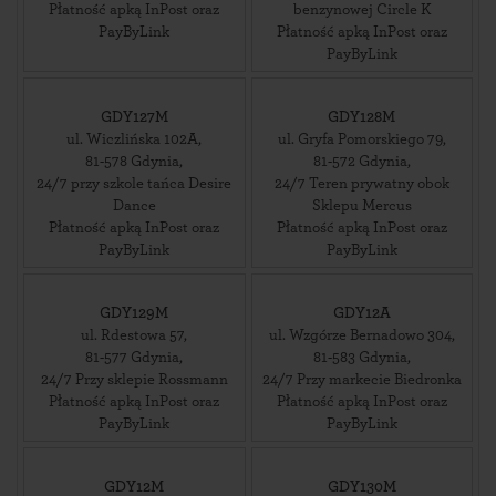
Płatność apką InPost oraz
benzynowej Circle K
PayByLink
Płatność apką InPost oraz
PayByLink
GDY127M
GDY128M
ul. Wiczlińska 102A
,
ul. Gryfa Pomorskiego 79
,
81-578
Gdynia
,
81-572
Gdynia
,
24/7 przy szkole tańca Desire
24/7 Teren prywatny obok
Dance
Sklepu Mercus
Płatność apką InPost oraz
Płatność apką InPost oraz
PayByLink
PayByLink
GDY129M
GDY12A
ul. Rdestowa 57
,
ul. Wzgórze Bernadowo 304
,
81-577
Gdynia
,
81-583
Gdynia
,
24/7 Przy sklepie Rossmann
24/7 Przy markecie Biedronka
Płatność apką InPost oraz
Płatność apką InPost oraz
PayByLink
PayByLink
GDY12M
GDY130M