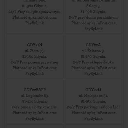
ul. Ikara 14A
,
ul. ks. bpa Jana Bernarda
81-980
Gdynia
,
Szlagi 3
,
24/7 Przy sklepie spożywczym
81-506
Gdynia
,
Płatność apką InPost oraz
24/7 przy domu parafialnym
PayByLink
Płatność apką InPost oraz
PayByLink
GDY21N
GDY22A
ul. Złota 35
,
ul. Żelazna 9
,
81-154
Gdynia
,
81-150
Gdynia
,
24/7 Przy posesji prywatnej
24/7 Przy sklepie Żabka
Płatność apką InPost oraz
Płatność apką InPost oraz
PayByLink
PayByLink
GDY22BAPP
GDY22M
ul. Legionów 69
,
ul. Małokacka 31
,
81-414
Gdynia
,
81-654
Gdynia
,
24/7 posesja przy kawiarni
24/7 Przy parkingu sklepu Lidl
Płatność apką InPost oraz
Płatność apką InPost oraz
PayByLink
PayByLink