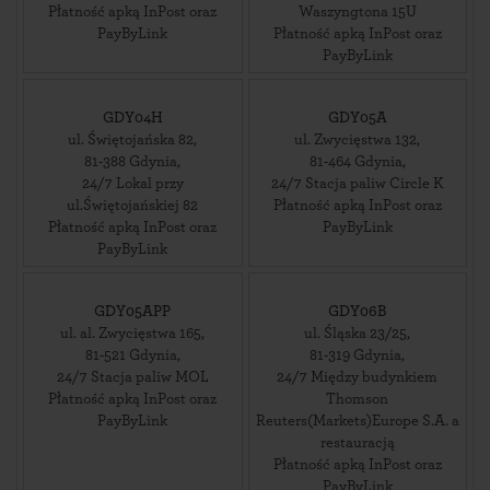
Płatność apką InPost oraz
Waszyngtona 15U
PayByLink
Płatność apką InPost oraz
PayByLink
GDY04H
GDY05A
ul. Świętojańska 82
,
ul. Zwycięstwa 132
,
81-388
Gdynia
,
81-464
Gdynia
,
24/7 Lokal przy
24/7 Stacja paliw Circle K
ul.Świętojańskiej 82
Płatność apką InPost oraz
Płatność apką InPost oraz
PayByLink
PayByLink
GDY05APP
GDY06B
ul. al. Zwycięstwa 165
,
ul. Śląska 23/25
,
81-521
Gdynia
,
81-319
Gdynia
,
24/7 Stacja paliw MOL
24/7 Między budynkiem
Płatność apką InPost oraz
Thomson
PayByLink
Reuters(Markets)Europe S.A. a
restauracją
Płatność apką InPost oraz
PayByLink