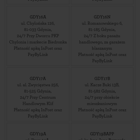
GDY16A
GDY16N
ul. Chylońska 126
,
ul. Romanowskiego 6
,
81-033
Gdynia
,
81-185
Gdynia
,
24/7 Przy Dworcu PKP
24/7 Z boku pasażu
Chylonia i markecie Biedronka
handlowego, za garażem
Płatność apką InPost oraz
blaszanym
PayByLink
Płatność apką InPost oraz
PayByLink
GDY17A
GDY17B
ul. al. Zwycięstwa 256
,
ul. Kacze Buki 13B
,
81-525
Gdynia
,
81-582
Gdynia
,
24/7 Przy Centrum
24/7 przy obiekcie
Handlowym Klif
mieszkaniowym
Płatność apką InPost oraz
Płatność apką InPost oraz
PayByLink
PayByLink
GDY19A
GDY19BAPP