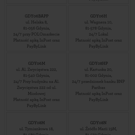
GDY06BAPP
GDY06H
ul. Helska 8
,
ul. Wagnera 10
,
81-056
Gdynia
,
81-578
Gdynia
,
24/7 przy POLOmarkecie
24/7 Lokal
Płatność apką InPost oraz
Płatność apką InPost oraz
PayByLink
PayByLink
GDY06M
GDY08HP
ul. Al. Zwycięstwa 222
,
ul. Kartuska 20
,
81-540
Gdynia
,
81-002
Gdynia
,
24/7 Przy budynku na Al.
24/7 przedsionek banku BNP
Zwycięstwa 222 od ul.
Paribas
Miodowej
Płatność apką InPost oraz
Płatność apką InPost oraz
PayByLink
PayByLink
GDY08M
GDY08N
ul. Tymiankowa 18
,
ul. Źródło Marii 19M
,