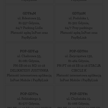
GDY84M
GDY92M
ul. Rdestowa 55
,
ul. Podolska 1
,
81-557
Gdynia
,
81-321
Gdynia
,
24/7 Parking Lidla
24/7 Przy parkingu
Płatność apką InPost oraz
Płatność apką InPost oraz
PayByLink
PayByLink
POP-GDY49
POP-GDY60
ul. Chabrowa 55
,
ul. Zwycięstwa 132
,
81-081
Gdynia
,
81-464
Gdynia
,
PN-SB 06-21 ND 10-18
PN-PT 08-18 SB 12-18 STACJA
DELIKATESY JUSTYNKA
CIRCLE K
Płatność internetowa aplikacją
Płatność internetowa aplikacją
InPost Mobile i PayByLink
InPost Mobile i PayByLink
POP-GDY74
POP-GDY81
ul. Felińskiego 3
,
ul. Chylońska 15
,
81-577
Gdynia
,
81-066
Gdynia
,