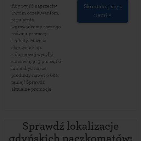
Aby wyjść naprzeciw
Skontakuj się z
Twoim oczekiwaniom,
nami »
regularnie
wprowadzamy różnego
rodzaju promocje
i rabaty. Możesz
skorzystać np.
z darmowej wysyłki,
zamawiając 3 pieczątki
lub nabyć nasze
produkty nawet o 60%
taniej!
Sprawdź
aktualne promocje
!
Sprawdź lokalizacje
gdyńskich paczkomatów: