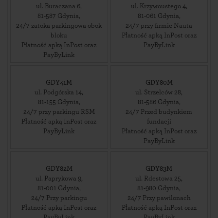
ul. Buraczana 6
,
ul. Krzywoustego 4
,
81-587
Gdynia
,
81-061
Gdynia
,
24/7 zatoka parkingowa obok
24/7 przy firmie Nauta
bloku
Płatność apką InPost oraz
Płatność apką InPost oraz
PayByLink
PayByLink
GDY41M
GDY80M
ul. Podgórska 14
,
ul. Strzelców 28
,
81-155
Gdynia
,
81-586
Gdynia
,
24/7 przy parkingu RSM
24/7 Przed budynkiem
Płatność apką InPost oraz
fundacji
PayByLink
Płatność apką InPost oraz
PayByLink
GDY82M
GDY83M
ul. Paprykowa 9
,
ul. Rdestowa 25
,
81-001
Gdynia
,
81-980
Gdynia
,
24/7 Przy parkingu
24/7 Przy pawilonach
Płatność apką InPost oraz
Płatność apką InPost oraz
PayByLink
PayByLink