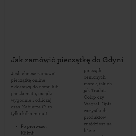
Jak zamówić pieczątkę do Gdyni
pieczątki
Jeśli chcesz zamówić
cenionych
pieczątkę online
marek, takich
z dostawą do domu lub
jak Trodat,
paczkomatu, usiądź
Colop czy
wygodnie i odliczaj
Wagraf. Opis
czas. Zabierze Ci to
wszystkich
tylko kilka minut!
produktów
znajdziesz na
Po pierwsze.
liście
Kliknij