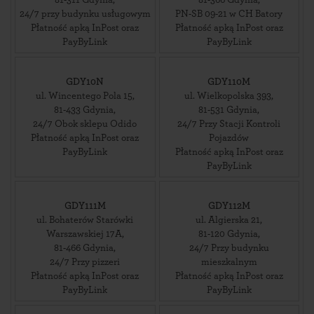
81-311
Gdynia
,
81-366
Gdynia
,
24/7 przy budynku usługowym
PN-SB 09-21 w CH Batory
Płatność apką InPost oraz
Płatność apką InPost oraz
PayByLink
PayByLink
GDY10N
GDY110M
ul. Wincentego Pola 15
,
ul. Wielkopolska 393
,
81-433
Gdynia
,
81-531
Gdynia
,
24/7 Obok sklepu Odido
24/7 Przy Stacji Kontroli
Płatność apką InPost oraz
Pojazdów
PayByLink
Płatność apką InPost oraz
PayByLink
GDY111M
GDY112M
ul. Bohaterów Starówki
ul. Algierska 21
,
Warszawskiej 17A
,
81-120
Gdynia
,
81-466
Gdynia
,
24/7 Przy budynku
24/7 Przy pizzeri
mieszkalnym
Płatność apką InPost oraz
Płatność apką InPost oraz
PayByLink
PayByLink