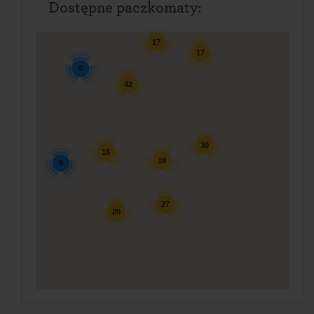
Dostępne paczkomaty:
17
17
8
42
30
15
18
6
27
20