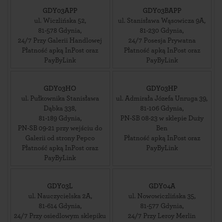
GDY03APP
GDY03BAPP
ul. Wiczlińska 52
,
ul. Stanisława Wąsowicza 9A
,
81-578
Gdynia
,
81-230
Gdynia
,
24/7 Przy Galerii Handlowej
24/7 Posesja Prywatna
Płatność apką InPost oraz
Płatność apką InPost oraz
PayByLink
PayByLink
GDY03HO
GDY03HP
ul. Pułkownika Stanisława
ul. Admirała Józefa Unruga 39
,
Dąbka 338
,
81-106
Gdynia
,
81-189
Gdynia
,
PN-SB 08-23 w sklepie Duży
PN-SB 09-21 przy wejściu do
Ben
Galerii od strony Pepco
Płatność apką InPost oraz
Płatność apką InPost oraz
PayByLink
PayByLink
GDY03L
GDY04A
ul. Nauczycielska 2A
,
ul. Nowowiczlińska 35
,
81-614
Gdynia
,
81-577
Gdynia
,
24/7 Przy osiedlowym sklepiku
24/7 Przy Leroy Merlin