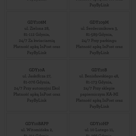
PayByLink
GDY108M
GDY109M
ul. Zielona 28
,
ul. Serdecznikowa 3
,
81-112
Gdynia
,
81-589
Gdynia
,
24/7 Za kwiaciarnią
24/7 Przy parkingu
Płatność apką InPost oraz
Płatność apką InPost oraz
PayByLink
PayByLink
GDY10A
GDY10B
ul. Jaskółcza 27
,
ul. Benisławskiego 48
,
81-076
Gdynia
,
81-173
Gdynia
,
24/7 Przy automyjni Ekol
24/7 Przy sklepie
Płatność apką InPost oraz
papierniczym KA-MI
PayByLink
Płatność apką InPost oraz
PayByLink
GDY10BAPP
GDY10HP
ul. Witomińska 2
,
ul. 10 Lutego 11
,