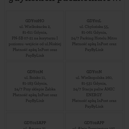
GDY02HO
GDY01L
ul. Wielkokacka 2
,
ul. Chylońska 55
,
81-611
Gdynia
,
81-061
Gdynia
,
PN-SB 07-21 na korytarzu I
24/7 Parking Hotelu Mitro
poziomu -wejście od ul.Niskiej
Płatność apką InPost oraz
Płatność apką InPost oraz
PayByLink
PayByLink
GDY01M
GDY01N
ul. Boisko 11
,
ul. Wielkopolska 260
,
81-183
Gdynia
,
81-531
Gdynia
,
24/7 Przy sklepie Żabka
24/7 Stacja paliw AMIC
Płatność apką InPost oraz
ENERGY
PayByLink
Płatność apką InPost oraz
PayByLink
GDY01SAPP
GDY02APP
ul. Amona 31
,
ul. Aleja Zwycięstwa 197
,