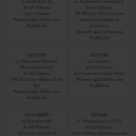
ul. Janki Bryla 35
,
ul. Kazimierza Górskiego 2
,
81-577
Gdynia
,
81-304
Gdynia
,
24/7 w lokalu
PN-SB 10-21 ND 10-20 przy
Płatność apką InPost oraz
wyjsciu na parking na
PayByLink
poziomie 1
Płatność apką InPost oraz
PayByLink
GDY07HP
GDY07M
ul. Bohaterów Starówki
ul. Lipowa 51
,
Warszawskiej 6/8
,
81-572
Gdynia
,
81-455
Gdynia
,
24/7 naprzeciw Stacji Mevo
PN-SB 10-23 w sklepie Duży
Płatność apką InPost oraz
Ben
PayByLink
Płatność apką InPost oraz
PayByLink
GDY08BAPP
GDY08H
ul. Hutnicza 35F
,
ul. Waszyngtona 15/U18
,
81-061
Gdynia
,
81-342
Gdynia
,
24/7 przy stacji Shell
24/7 w lokalu użytkowym przy