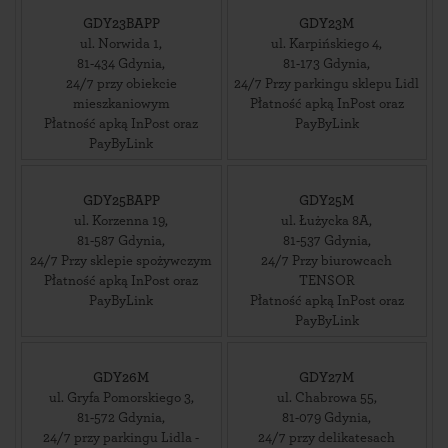
GDY23BAPP
GDY23M
ul. Norwida 1
,
ul. Karpińskiego 4
,
81-434
Gdynia
,
81-173
Gdynia
,
24/7 przy obiekcie
24/7 Przy parkingu sklepu Lidl
mieszkaniowym
Płatność apką InPost oraz
Płatność apką InPost oraz
PayByLink
PayByLink
GDY25BAPP
GDY25M
ul. Korzenna 19
,
ul. Łużycka 8A
,
81-587
Gdynia
,
81-537
Gdynia
,
24/7 Przy sklepie spożywczym
24/7 Przy biurowcach
Płatność apką InPost oraz
TENSOR
PayByLink
Płatność apką InPost oraz
PayByLink
GDY26M
GDY27M
ul. Gryfa Pomorskiego 3
,
ul. Chabrowa 55
,
81-572
Gdynia
,
81-079
Gdynia
,
24/7 przy parkingu Lidla -
24/7 przy delikatesach