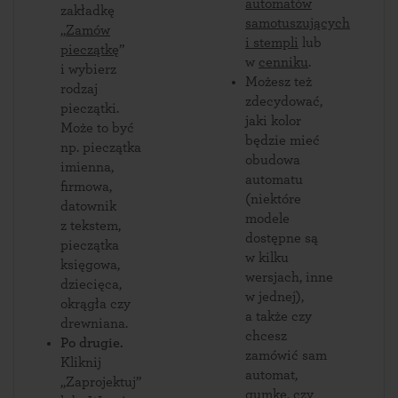
automatów
zakładkę
samotuszujących
„
Zamów
i stempli
lub
pieczątkę
”
w
cenniku
.
i wybierz
Możesz też
rodzaj
zdecydować,
pieczątki.
jaki kolor
Może to być
będzie mieć
np. pieczątka
obudowa
imienna,
automatu
firmowa,
(niektóre
datownik
modele
z tekstem,
dostępne są
pieczątka
w kilku
księgowa,
wersjach, inne
dziecięca,
w jednej),
okrągła czy
a także czy
drewniana.
chcesz
Po drugie.
zamówić sam
Kliknij
automat,
„Zaprojektuj”
gumkę, czy