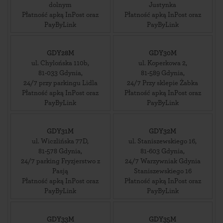
dolnym
Justynka
Płatność apką InPost oraz
Płatność apką InPost oraz
PayByLink
PayByLink
GDY28M
GDY30M
ul. Chylońska 110b
,
ul. Koperkowa 2
,
81-033
Gdynia
,
81-589
Gdynia
,
24/7 przy parkingu Lidla
24/7 Przy sklepie Żabka
Płatność apką InPost oraz
Płatność apką InPost oraz
PayByLink
PayByLink
GDY31M
GDY32M
ul. Wiczlińska 77D
,
ul. Staniszewskiego 16
,
81-578
Gdynia
,
81-603
Gdynia
,
24/7 parking Fryzjerstwo z
24/7 Warzywniak Gdynia
Pasją
Staniszewskiego 16
Płatność apką InPost oraz
Płatność apką InPost oraz
PayByLink
PayByLink
GDY33M
GDY35M