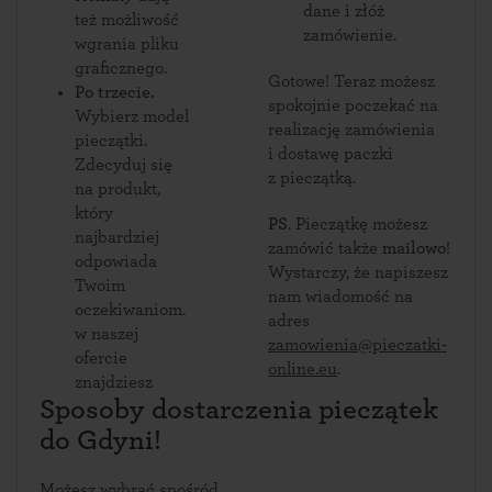
dane i złóż
też możliwość
zamówienie.
wgrania pliku
graficznego.
Gotowe! Teraz możesz
Po trzecie.
spokojnie poczekać na
Wybierz model
realizację zamówienia
pieczątki.
i dostawę paczki
Zdecyduj się
z pieczątką.
na produkt,
który
PS
. Pieczątkę możesz
najbardziej
zamówić także
mailowo
!
odpowiada
Wystarczy, że napiszesz
Twoim
nam wiadomość na
oczekiwaniom.
adres
w naszej
zamowienia@pieczatki-
ofercie
online.eu
.
znajdziesz
Sposoby dostarczenia pieczątek
do Gdyni!
Możesz wybrać spośród