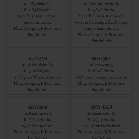
ul. Młyńska 23
,
ul. Tymiankowa 18
,
81-063
Gdynia
,
81-589
Gdynia
,
24/7 Po prawej stronie
24/7 Po lewej stronie od
nieruchomości
wejścia do sklepu Żabka przy
Płatność apką InPost oraz
ulicy Poziomkowej
PayByLink
Płatność apką InPost oraz
PayByLink
GDY133M
GDY138M
ul. Wieluńska 64
,
ul. Stawna 9
,
81-502
Gdynia
,
81-629
Gdynia
,
24/7 przy Wieluńskiej 64
24/7 przy posesji prywatnej
Płatność apką InPost oraz
Płatność apką InPost oraz
PayByLink
PayByLink
GDY139M
GDY14BAPP
ul. Krzemowa 1
,
ul. Rozewska 14
,
81-577
Gdynia
,
81-055
Gdynia
,
24/7 Stacja Shell
24/7 przy hydroforni
Płatność apką InPost oraz
Płatność apką InPost oraz
PayByLink
PayByLink