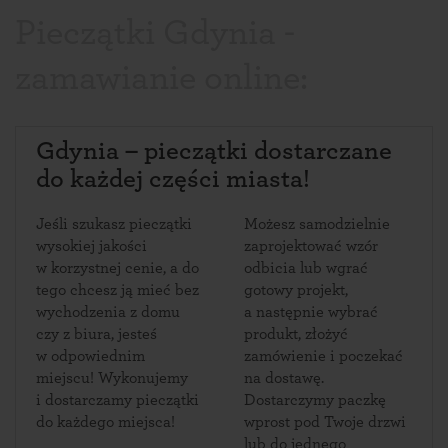
Pieczątki Gdynia -
zamawianie online:
Gdynia – pieczątki dostarczane
do każdej części miasta!
Jeśli szukasz pieczątki
Możesz samodzielnie
wysokiej jakości
zaprojektować wzór
w korzystnej cenie, a do
odbicia lub wgrać
tego chcesz ją mieć bez
gotowy projekt,
wychodzenia z domu
a następnie wybrać
czy z biura, jesteś
produkt, złożyć
w odpowiednim
zamówienie i poczekać
miejscu! Wykonujemy
na dostawę.
i dostarczamy pieczątki
Dostarczymy paczkę
do każdego miejsca!
wprost pod Twoje drzwi
lub do jednego