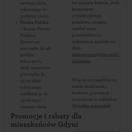
na naszym koncie. Jeśli
samego dnia
korzystasz
roboczego do
z tradycyjnego
godziny 16.00.
przelewu, możesz
Poczta Polska
wysłać nam
– kurier Poczty
potwierdzenie
Polskiej
dokonania zapłaty na
dostarcza
dres
pieczątki do 48
zamowienia@pieczatki-
godzin
online.eu
.
roboczych.
Jeśli zamówisz
pieczątkę do
Więcej szczegółów na
12.00 dnia
temat możliwości
roboczego,
dostawy pieczątek
wyślemy ją do
znajdziesz w zakładce
16.00 tego
Wysyłka pieczątek
.
samego dnia.
Promocje i rabaty dla
mieszkańców Gdyni