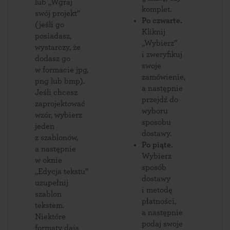
lub „Wgraj
komplet.
swój projekt”
Po czwarte.
(jeśli go
Kliknij
posiadasz,
„Wybierz”
wystarczy, że
i zweryfikuj
dodasz go
swoje
w formacie jpg,
zamówienie,
png lub bmp).
a następnie
Jeśli chcesz
przejdź do
zaprojektować
wyboru
wzór, wybierz
sposobu
jeden
dostawy.
z szablonów,
Po piąte.
a następnie
Wybierz
w oknie
sposób
„Edycja tekstu”
dostawy
uzupełnij
i metodę
szablon
płatności,
tekstem.
a następnie
Niektóre
podaj swoje
formaty dają