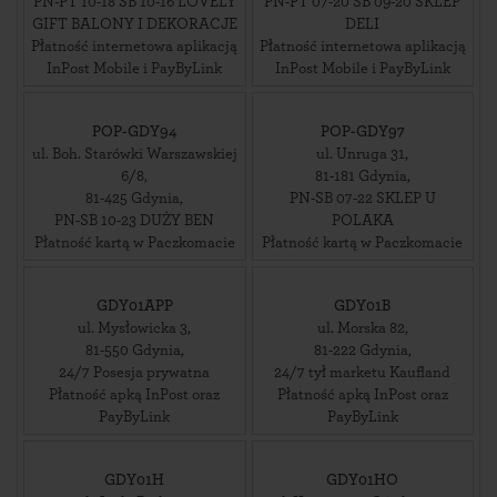
PN-PT 10-18 SB 10-16 LOVELY
PN-PT 07-20 SB 09-20 SKLEP
GIFT BALONY I DEKORACJE
DELI
Płatność internetowa aplikacją
Płatność internetowa aplikacją
InPost Mobile i PayByLink
InPost Mobile i PayByLink
POP-GDY94
POP-GDY97
ul. Boh. Starówki Warszawskiej
ul. Unruga 31
,
6/8
,
81-181
Gdynia
,
81-425
Gdynia
,
PN-SB 07-22 SKLEP U
PN-SB 10-23 DUŻY BEN
POLAKA
Płatność kartą w Paczkomacie
Płatność kartą w Paczkomacie
GDY01APP
GDY01B
ul. Mysłowicka 3
,
ul. Morska 82
,
81-550
Gdynia
,
81-222
Gdynia
,
24/7 Posesja prywatna
24/7 tył marketu Kaufland
Płatność apką InPost oraz
Płatność apką InPost oraz
PayByLink
PayByLink
GDY01H
GDY01HO