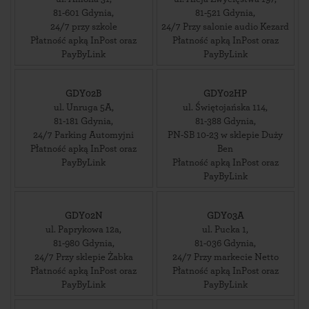
81-601
Gdynia
,
81-521
Gdynia
,
24/7 przy szkole
24/7 Przy salonie audio Kezard
Płatność apką InPost oraz
Płatność apką InPost oraz
PayByLink
PayByLink
GDY02B
GDY02HP
ul. Unruga 5A
,
ul. Świętojańska 114
,
81-181
Gdynia
,
81-388
Gdynia
,
24/7 Parking Automyjni
PN-SB 10-23 w sklepie Duży
Płatność apką InPost oraz
Ben
PayByLink
Płatność apką InPost oraz
PayByLink
GDY02N
GDY03A
ul. Paprykowa 12a
,
ul. Pucka 1
,
81-980
Gdynia
,
81-036
Gdynia
,
24/7 Przy sklepie Żabka
24/7 Przy markecie Netto
Płatność apką InPost oraz
Płatność apką InPost oraz
PayByLink
PayByLink