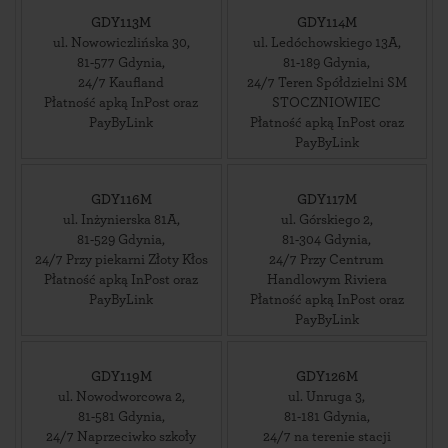
GDY113M
GDY114M
ul. Nowowiczlińska 30
,
ul. Ledóchowskiego 13A
,
81-577
Gdynia
,
81-189
Gdynia
,
24/7 Kaufland
24/7 Teren Spółdzielni SM
Płatność apką InPost oraz
STOCZNIOWIEC
PayByLink
Płatność apką InPost oraz
PayByLink
GDY116M
GDY117M
ul. Inżynierska 81A
,
ul. Górskiego 2
,
81-529
Gdynia
,
81-304
Gdynia
,
24/7 Przy piekarni Złoty Kłos
24/7 Przy Centrum
Płatność apką InPost oraz
Handlowym Riviera
PayByLink
Płatność apką InPost oraz
PayByLink
GDY119M
GDY126M
ul. Nowodworcowa 2
,
ul. Unruga 3
,
81-581
Gdynia
,
81-181
Gdynia
,
24/7 Naprzeciwko szkoły
24/7 na terenie stacji