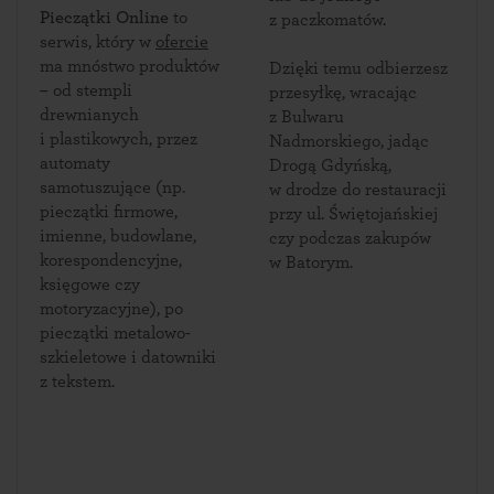
Pieczątki Online
to
z paczkomatów.
serwis, który w
ofercie
ma mnóstwo produktów
Dzięki temu odbierzesz
– od stempli
przesyłkę, wracając
drewnianych
z Bulwaru
i plastikowych, przez
Nadmorskiego, jadąc
automaty
Drogą Gdyńską,
samotuszujące (np.
w drodze do restauracji
pieczątki firmowe,
przy ul. Świętojańskiej
imienne, budowlane,
czy podczas zakupów
korespondencyjne,
w Batorym.
księgowe czy
motoryzacyjne), po
pieczątki metalowo-
szkieletowe i datowniki
z tekstem.