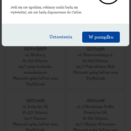
ul. Wielkokacka 2
,
ul. Batorego 4
,
Jeśli się nie zgodzisz, reklamy nadal będą się
81-611
Gdynia
,
81-327
Gdynia
,
wyświetlać, ale nie będą dopasowane do Ciebie.
24/7 Przy Centrum
24/7 na parkingu strzeżonym
Handlowym Witawa
Płatność apką InPost oraz
Płatność apką InPost oraz
PayByLink
PayByLink
Ustawienia
W porządku
GDY07BAPP
GDY105M
ul. Modra 3
,
ul. Kamrowskiego 2
,
81-132
Gdynia
,
81-603
Gdynia
,
24/7 przy budynku
24/7 Przy sklepie Aldi
mieszkalnym
Płatność apką InPost oraz
Płatność apką InPost oraz
PayByLink
PayByLink
GDY106M
GDY107M
ul. Łużycka 1B
,
ul. 2 Morskiego Pułku
81-537
Gdynia
,
Strzelców 2A
,
24/7 Yasumi
81-661
Gdynia
,
Płatność apką InPost oraz
24/7 Myjnia Witomino
PayByLink
Płatność apką InPost oraz