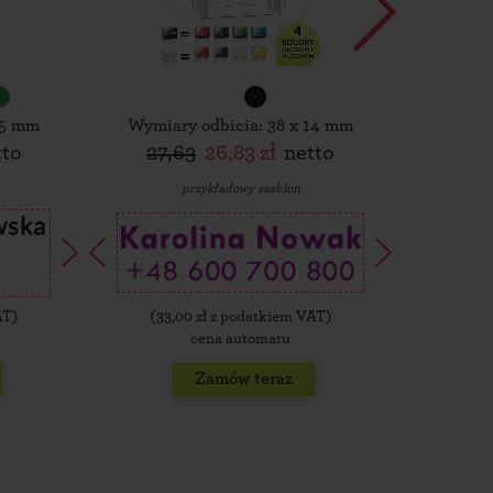
15 mm
Wymiary odbicia: 38 x 14 mm
Wymiar
tto
27,63
26,83 zł
netto
30,
przykładowy szablon
AT)
(
33,00
zł z podatkiem VAT)
(
35,
cena automatu
Zamów teraz