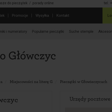
usze do pieczątek
/
porady online
tel.:
+
tek
Promocje
Wysyłka
Kontakt
Lo
iki i numeratory
Popularne pieczątki
Suche stemple
Akcesor
do Główczyc
ka
Miejscowości na literę G
Pieczątki w Głowieczycach
wczyc
Urzędy pocztowe 