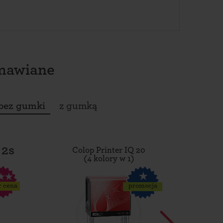
amawiane
bez gumki
z gumką
 2s
Colop Printer IQ 20
Tro
(4 kolory w 1)
r cena
promocja