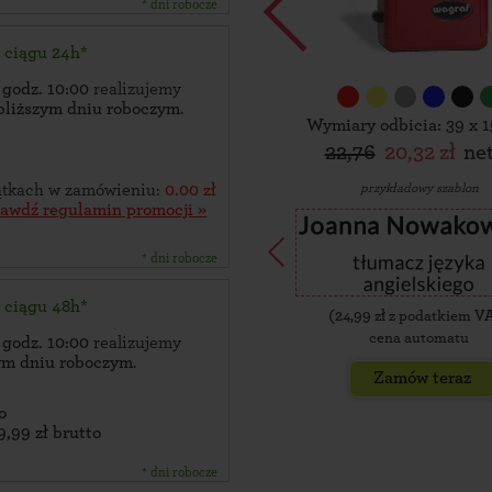
* dni robocze
w ciągu 24h*
 godz. 10:00
realizujemy
bliższym dniu roboczym
.
Wymiary odbicia: 39 x 
22,76
20,32 zł
ne
przykładowy szablon
zątkach w zamówieniu:
0.00 zł
rawdź regulamin promocji »
* dni robocze
w ciągu 48h*
(
24,99
zł z podatkiem V
cena automatu
 godz. 10:00
realizujemy
zym dniu roboczym
.
Zamów teraz
o
9,99 zł brutto
* dni robocze