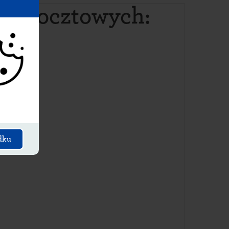
ów pocztowych
:
dku