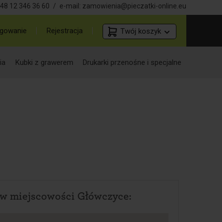
48 12 346 36 60
/
e-mail:
zamowienia@pieczatki-online.eu
gowanie
Rejestracja
Twój koszyk
ia
Kubki z grawerem
Drukarki przenośne i specjalne
w miejscowości Główczyce: