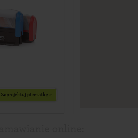
Zaprojektuj pieczątkę »
zamawianie online: