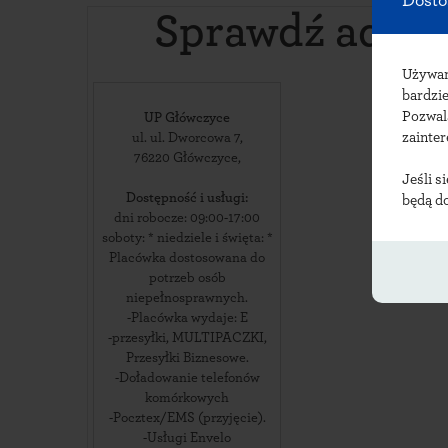
Dosto
Sprawdź adre
Używ
bardzie
Pozwal
UP Główczyce
zainte
ul. ul. Dworcowa 7
,
76220
Główczyce
,
Jeśli s
Dostępność i usługi:
będą d
dni robocze: 09:00-17:00
soboty: * niedziele i święta: *
Placówka dostosowana do
potrzeb osób
niepełnosprawnych.
-Placówka wydaje: E
-przesyłki, MULTIPACZKI,
Przesyłki Biznesowe.
-Doładowanie telefonów
komórkowych
-Pocztex/EMS (przyjęcie).
-Usługi Envelo