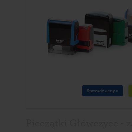
Sprawdź ceny »
Pieczątki Główczyce - 