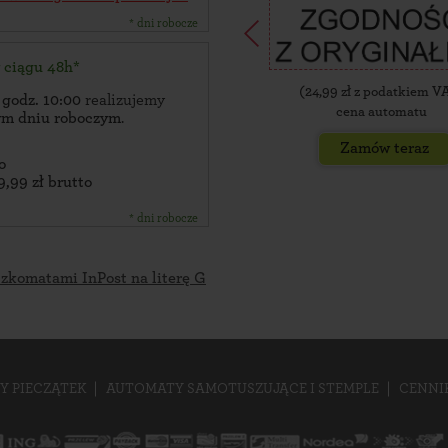
* dni robocze
w ciągu 48h*
(
24,99
zł z podatkiem V
 godz. 10:00
realizujemy
cena automatu
zym dniu roboczym
.
Zamów teraz
o
9,99 zł brutto
* dni robocze
czkomatami InPost na literę G
Y PIECZĄTEK
AUTOMATY SAMOTUSZUJĄCE I STEMPLE
CENNI