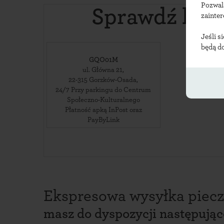
Pozwal
Sprawdź loka
zainte
Jeśli s
będą d
GQO01M
ul. Główna 21
,
22-315
Gorzków-Osada
,
24/7 Przy parkingu do Centrum
Społeczno-Kulturalnego
Płatność apką InPost oraz
PayByLink
Ekspresowa wysyłka piecz
masz do dyspozycji następują