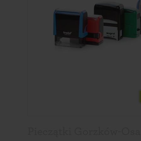
Pieczątki Gorzków-Osad