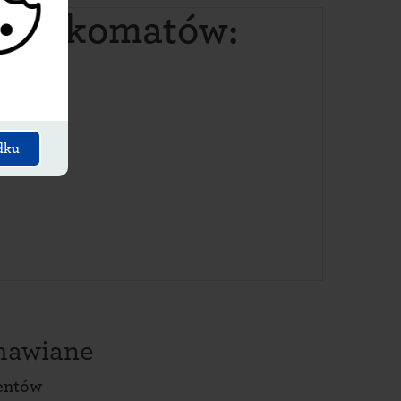
 paczkomatów:
dku
amawiane
entów