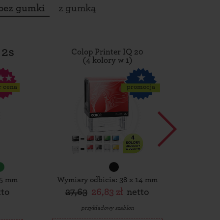
bez gumki
z gumką
 2s
Colop Printer IQ 20
Tro
(4 kolory w 1)
r cena
promocja
15 mm
Wymiary odbicia: 38 x 14 mm
Wymiar
tto
27,63
26,83 zł
netto
30,
przykładowy szablon