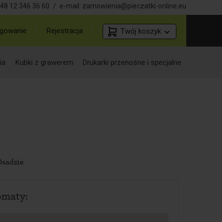
48 12 346 36 60
/
e-mail:
zamowienia@pieczatki-online.eu
gowanie
Rejestracja
Twój koszyk
ia
Kubki z grawerem
Drukarki przenośne i specjalne
Osadzie
omaty: