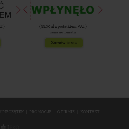
AT)
(
33,00
zł z podatkiem VAT)
(
35,
cena automatu
Zamów teraz
K PIECZĄTEK
PROMOCJE
O FIRMIE
KONTAKT