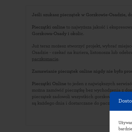
Jeśli szukasz pieczątek w Gorzkowie-Osadzie, dob
Pieczątki online
to najwyższa jakość i ekspresow
Gorzkowa-Osady i okolic
.
Już teraz możesz stworzyć projekt, wybrać miejs
Osadzie - czekać na kuriera, listonosza lu
paczkomacie
.
Zamawianie pieczątek online nigdy nie było pros
Pieczątki Online
to jeden z największych serwisów i
można zamówić pieczątkę bez wychodzenia z domu. Bogata oferta w
pieczątek zadowoli wszystkich gorzkowskich klientów. Pieczątki wyk
Dosto
są każdego dnia i dostarczane do paczkomatów 
Używ
bardzie