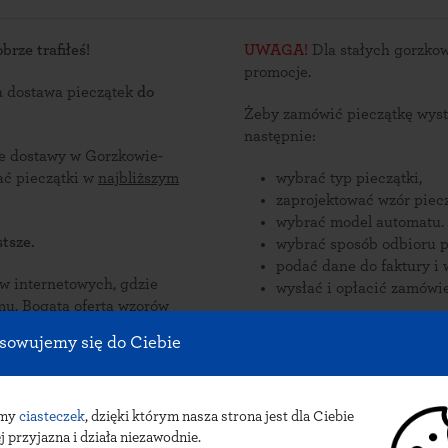
rze trafiłeś!
UWAGA!
Dla stałych gorzkow
promocje.
a dostawa pieczątek
do
Żeby zamówić pieczątkę wyst
następnie:
ce dostawy w Gorzkowie-
b odebrać pieczątki w
najbliższym
wybrać typ pieczątki,
zaprojektować wzór piecz
wybrać model automatu.
tsze.
wybrać sposób odbioru p
podać dane do faktury i 
nternetowych, gdzie
wysłać i opłacić zamówie
zorów
onywane
Zamów pieczątki online i od
sowujemy się do Ciebie
w Gorzkowie-Osadzie.
Sposób dostawy pieczątek do
pocztowa lub paczkomat 
amy
ciasteczek
, dzięki którym nasza strona jest dla Ciebie
j przyjazna i działa niezawodnie.