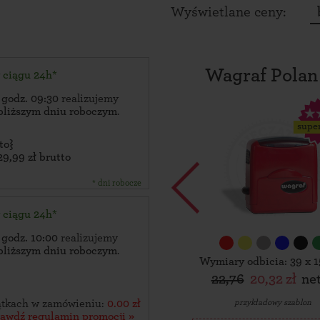
Wyświetlane ceny:
Wagraf Polan
w ciągu 24h*
 godz. 09:30
realizujemy
bliższym dniu roboczym
.
supe
to}
29,99 zł brutto
* dni robocze
w ciągu 24h*
 godz. 10:00
realizujemy
bliższym dniu roboczym
.
Wymiary odbicia: 39 x 
22,76
20,32 zł
ne
przykładowy szablon
zątkach w zamówieniu:
0.00 zł
rawdź regulamin promocji »