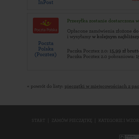
InPost
Przesyłka zostanie dostarczona 
Opłacone zamówienia złożone
do
i wysyłamy
w kolejnym najbliżs
Poczta
Polska
Paczka Pocztex 2.0:
15,99 zł brutt
(Pocztex)
Paczka Pocztex 2.0 pobraniowa:
1
« powrót do listy:
pieczątki w miejscowościach z pa
START
ZAMÓW PIECZĄTKĘ
KATEGORIE I WZOR