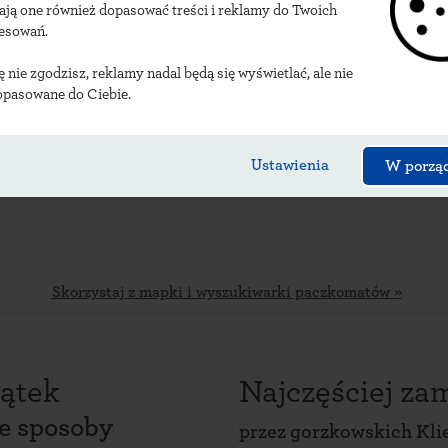
ają one również dopasować treści i reklamy do Twoich
lizacje gorzkowskich
resowań.
ię nie zgodzisz, reklamy nadal będą się wyświetlać, ale nie
opasowane do Ciebie.
Ustawienia
W porzą
Skorzystaj z mapki i wyszukiwarki paczkomatów »
ątek
Najczęściej z
ce sposoby
przez
gorzkowskich Kli