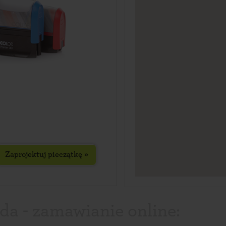
Zaprojektuj pieczątkę »
a - zamawianie online: