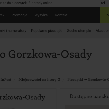
usze do pieczątek
/
porady online
tel.:
+
tek
Promocje
Wysyłka
Kontakt
Lo
iki i numeratory
Popularne pieczątki
Suche stemple
Akcesor
do Gorzkowa-Osady
 InPost
Miejscowości na literę G
Pieczątki w Gorzkowie-
orzkowa-Osady
Dostępne paczk