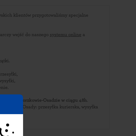
skich klientów przygotowaliśmy specjalne
arczy wejść do naszego
systemu online
a
ątki.
rzesyłki,
wysyłki,
nie.
bierz je w Gorzkowie-Osadzie w ciągu 48h
.
 Gorzkowa-Osady: przesyłka kurierska, wysyłka
INPOST.