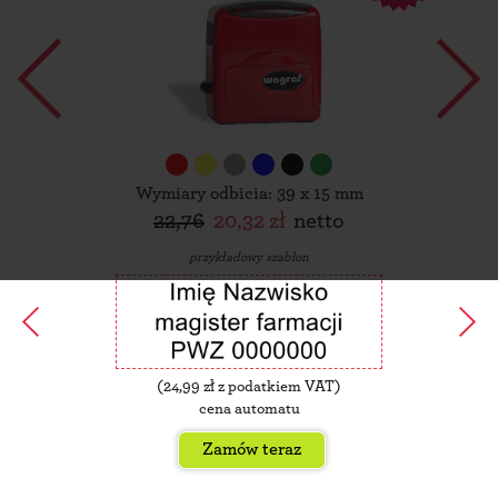
Wymiary odbicia: 39 x 15 mm
22,76
20,32 zł
netto
przykładowy szablon
(
24,99
zł z podatkiem VAT)
cena automatu
Zamów teraz