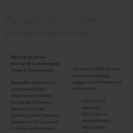
Pieczątki Gościszów -
zamawianie online:
Najwyższa jakość
pieczątek w atrakcyjnej
Wystarczy kilka kroków
cenie w Gościszowie!
w naszym
systemu
online
i zamówienie jest
Pieczatki-online.eu
to
realizowane:
najwyższa jakość i
ekspresowa dostawa
wybierz typ
pieczątek. Już teraz
pieczątki,
możesz stworzyć
którą chcesz
projekt, wybrać miejsce
zaprojektować
dostawy w Gościszowie
wpisz tekst,
i czekać na listonosza.