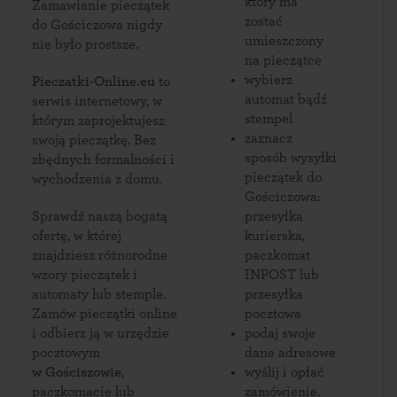
który ma
Zamawianie pieczątek
zostać
do Gościczowa nigdy
umieszczony
nie było prostsze.
na pieczątce
wybierz
Pieczatki-Online.eu
to
automat bądź
serwis internetowy, w
stempel
którym zaprojektujesz
zaznacz
swoją pieczątkę. Bez
sposób wysyłki
zbędnych formalności i
pieczątek do
wychodzenia z domu.
Gościczowa:
Sprawdź naszą bogatą
przesyłka
ofertę, w której
kurierska,
znajdziesz różnorodne
paczkomat
wzory pieczątek i
INPOST lub
automaty lub stemple.
przesyłka
Zamów pieczątki online
pocztowa
i odbierz ją w urzędzie
podaj swoje
pocztowym
dane adresowe
w Gościszowie
,
wyślij i opłać
paczkomacie lub
zamówienie.