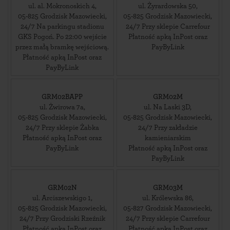
ul. al. Mokronoskich 4
,
ul. Żyrardowska 50
,
05-825
Grodzisk Mazowiecki
,
05-825
Grodzisk Mazowiecki
,
24/7 Na parkingu stadionu
24/7 Przy sklepie Carrefour
GKS Pogoń. Po 22:00 wejście
Płatność apką InPost oraz
przez małą bramkę wejściową.
PayByLink
Płatność apką InPost oraz
PayByLink
GRM02BAPP
GRM02M
ul. Żwirowa 7a
,
ul. Na Laski 3D
,
05-825
Grodzisk Mazowiecki
,
05-825
Grodzisk Mazowiecki
,
24/7 Przy sklepie Żabka
24/7 Przy zakładzie
Płatność apką InPost oraz
kamieniarskim
PayByLink
Płatność apką InPost oraz
PayByLink
GRM02N
GRM03M
ul. Arciszewskigo 1
,
ul. Królewska 86
,
05-825
Grodzisk Mazowiecki
,
05-827
Grodzisk Mazowiecki
,
24/7 Przy Grodziski Rzeźnik
24/7 Przy sklepie Carrefour
Płatność apką InPost oraz
Płatność apką InPost oraz