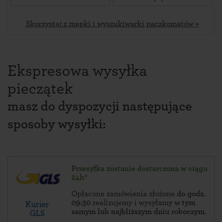
Skorzystaj z mapki i wyszukiwarki paczkomatów »
Ekspresowa wysyłka
pieczątek
masz do dyspozycji następujące
sposoby wysyłki:
Przesyłka zostanie dostarczona w ciągu
24h*
Opłacone zamówienia złożone
do godz.
09:30
realizujemy i wysyłamy
w tym
Kurier
samym lub najbliższym dniu roboczym
.
GLS