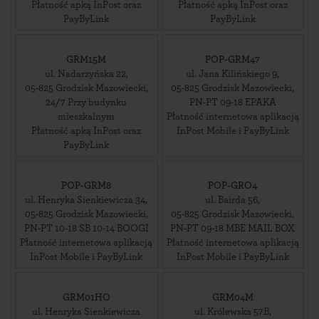
Płatność apką InPost oraz
Płatność apką InPost oraz
PayByLink
PayByLink
GRM15M
POP-GRM47
ul. Nadarzyńska 22
,
ul. Jana Kilińskiego 9
,
05-825
Grodzisk Mazowiecki
,
05-825
Grodzisk Mazowiecki
,
24/7 Przy budynku
PN-PT 09-18 EPAKA
mieszkalnym
Płatność internetowa aplikacją
Płatność apką InPost oraz
InPost Mobile i PayByLink
PayByLink
POP-GRM8
POP-GRO4
ul. Henryka Sienkiewicza 34
,
ul. Bairda 56
,
05-825
Grodzisk Mazowiecki
,
05-825
Grodzisk Mazowiecki
,
PN-PT 10-18 SB 10-14 BOOGI
PN-PT 09-18 MBE MAIL BOX
Płatność internetowa aplikacją
Płatność internetowa aplikacją
InPost Mobile i PayByLink
InPost Mobile i PayByLink
GRM01HO
GRM04M
ul. Henryka Sienkiewicza
ul. Królewska 57B
,