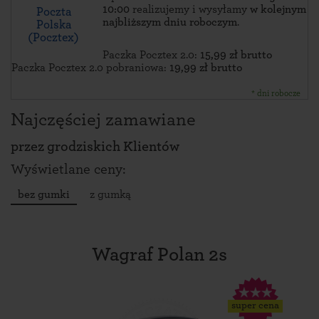
10:00
realizujemy i wysyłamy
w kolejnym
Poczta
najbliższym dniu roboczym
.
Polska
(Pocztex)
Paczka Pocztex 2.0:
15,99 zł brutto
Paczka Pocztex 2.0 pobraniowa:
19,99 zł brutto
* dni robocze
Najczęściej zamawiane
przez
grodziskich Klientów
Wyświetlane ceny:
bez gumki
z gumką
Wagraf Polan 2s
super cena