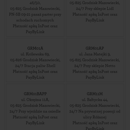
46/50
,
05-825
Grodzisk Mazowiecki
,
05-825
Grodzisk Mazowiecki
,
24/7 Przy sklepie Lidl
PN-SB 09-21 pasaż parter przy
Płatność apką InPost oraz
schodach ruchomych
PayByLink
Płatność apką InPost oraz
PayByLink
GRM01A
GRM01AP
ul. Królewska 69
,
ul. Jana Matejki 9
,
05-826
Grodzisk Mazowiecki
,
05-825
Grodzisk Mazowiecki
,
24/7 Stacja paliw Shell
24/7 Przy sklepie Netto
Płatność apką InPost oraz
Płatność apką InPost oraz
PayByLink
PayByLink
GRM01BAPP
GRM11M
ul. Okrężna 11A
,
ul. Bałtycka 44
,
05-825
Grodzisk Mazowiecki
,
05-825
Grodzisk Mazowiecki
,
24/7 Przy wjeździe na osiedle
24/7 Na prywatnej posesji od
Płatność apką InPost oraz
ulicy Różanej
PayByLink
Płatność apką InPost oraz
PayByLink