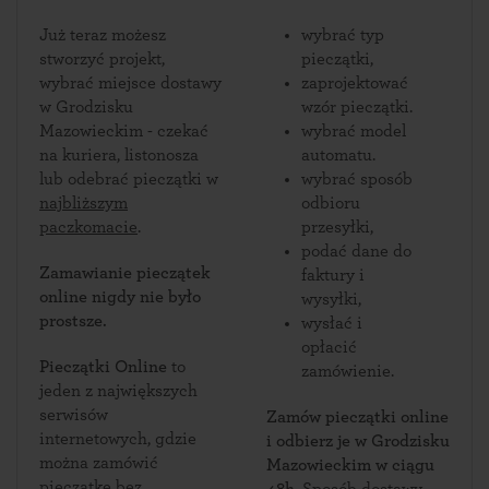
Już teraz możesz
wybrać typ
stworzyć projekt,
pieczątki,
wybrać miejsce dostawy
zaprojektować
w Grodzisku
wzór pieczątki.
Mazowieckim - czekać
wybrać model
na kuriera, listonosza
automatu.
lub odebrać pieczątki w
wybrać sposób
najbliższym
odbioru
paczkomacie
.
przesyłki,
podać dane do
Zamawianie pieczątek
faktury i
online nigdy nie było
wysyłki,
prostsze.
wysłać i
opłacić
Pieczątki Online
to
zamówienie.
jeden z największych
serwisów
Zamów pieczątki online
internetowych, gdzie
i odbierz je w Grodzisku
można zamówić
Mazowieckim w ciągu
pieczątkę bez