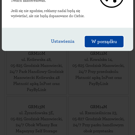
ul. Elizy Orzeszkowej 1
,
ul. Żydowska 19
,
Twoich zainteresowań.
05-825
Grodzisk Mazowiecki
,
05-825
Grodzisk Mazowiecki
,
Jeśli się nie zgodzisz, reklamy nadal będą się
24/7 Przy sklepie ALDI
24/7 Przy budynku
wyświetlać, ale nie będą dopasowane do Ciebie.
Płatność apką InPost oraz
Prokuratury Rejonowej w
PayByLink
Grodzisku Mazowieckim
Płatność apką InPost oraz
PayByLink
Ustawienia
W porządku
GRM10M
GRM12M
ul. Królewska 48
,
ul. Kowalska 14
,
05-825
Grodzisk Mazowiecki
,
05-825
Grodzisk Mazowiecki
,
24/7 Park Handlowy Grodzisk
24/7 Przy przedszkolu
Mazowiecki Królewska 48
Płatność apką InPost oraz
Płatność apką InPost oraz
PayByLink
PayByLink
GRM13M
GRM14M
ul. Żyrardowska 3E
,
ul. Rzemieślnicza 23
,
05-825
Grodzisk Mazowiecki
,
05-827
Grodzisk Mazowiecki
,
24/7 Obok Własny Box
24/7 Przy parku handlowym
Magazyny Self Storage
obok przystanku