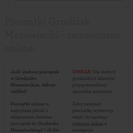
Pieczątki Grodzisk
Mazowiecki - zamawianie
online:
Jeśli szukasz pieczątek
UWAGA!
Dla stałych
w Grodzisku
grodziskich klientów
Mazowieckim, dobrze
przygotowaliśmy
trafiłeś!
specjalne promocje.
Pieczątki online
to
Żeby zamówić
najwyższa jakość i
pieczątkę wystarczy
ekspresowa dostawa
wejść do naszego
pieczątek
do Grodziska
systemu online
a
Mazowieckiego i okolic
.
następnie: