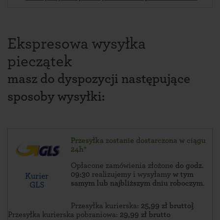
Ekspresowa wysyłka
pieczątek
masz do dyspozycji następujące
sposoby wysyłki:
Przesyłka zostanie dostarczona w ciągu
24h*
Opłacone zamówienia złożone
do godz.
09:30
realizujemy i wysyłamy
w tym
Kurier
samym lub najbliższym dniu roboczym
.
GLS
Przesyłka kurierska:
25,99 zł brutto}
Przesyłka kurierska pobraniowa:
29,99 zł brutto