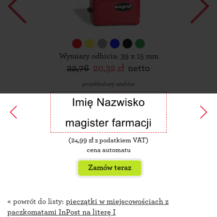
Wymiary odbicia: 39 x 15 mm
22,76
20,32 zł
netto
przykładowy szablon
(
24,99
zł z podatkiem VAT)
cena automatu
Zamów teraz
« powrót do listy:
pieczątki w miejscowościach z
paczkomatami InPost na literę I