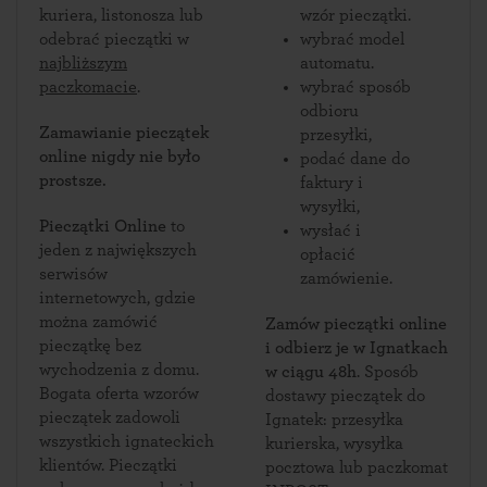
kuriera, listonosza lub
wzór pieczątki.
odebrać pieczątki w
wybrać model
najbliższym
automatu.
paczkomacie
.
wybrać sposób
odbioru
Zamawianie pieczątek
przesyłki,
online nigdy nie było
podać dane do
prostsze.
faktury i
wysyłki,
Pieczątki Online
to
wysłać i
jeden z największych
opłacić
serwisów
zamówienie.
internetowych, gdzie
można zamówić
Zamów pieczątki online
pieczątkę bez
i odbierz je w Ignatkach
wychodzenia z domu.
w ciągu 48h
. Sposób
Bogata oferta wzorów
dostawy pieczątek do
pieczątek zadowoli
Ignatek: przesyłka
wszystkich ignateckich
kurierska, wysyłka
klientów. Pieczątki
pocztowa lub paczkomat