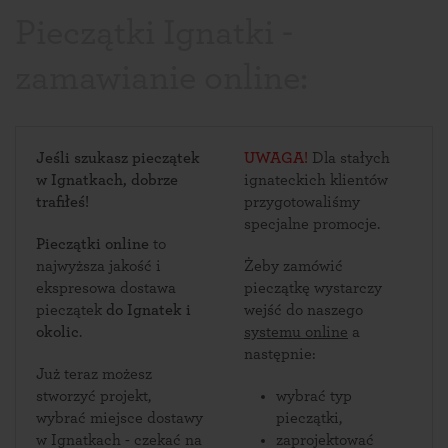
Pieczątki Ignatki -
zamawianie online:
Jeśli szukasz pieczątek
UWAGA!
Dla stałych
w Ignatkach, dobrze
ignateckich klientów
trafiłeś!
przygotowaliśmy
specjalne promocje.
Pieczątki online
to
najwyższa jakość i
Żeby zamówić
ekspresowa dostawa
pieczątkę wystarczy
pieczątek
do Ignatek i
wejść do naszego
okolic
.
systemu online
a
następnie:
Już teraz możesz
stworzyć projekt,
wybrać typ
wybrać miejsce dostawy
pieczątki,
w Ignatkach - czekać na
zaprojektować