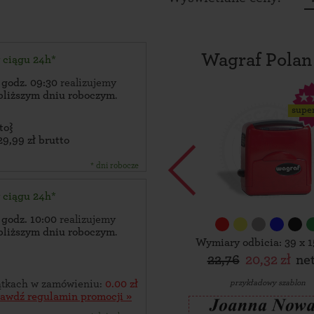
Wagraf Polan
w ciągu 24h*
 godz. 09:30
realizujemy
bliższym dniu roboczym
.
supe
to}
29,99 zł brutto
* dni robocze
w ciągu 24h*
 godz. 10:00
realizujemy
bliższym dniu roboczym
.
Wymiary odbicia: 39 x 
22,76
20,32 zł
ne
przykładowy szablon
zątkach w zamówieniu:
0.00 zł
rawdź regulamin promocji »