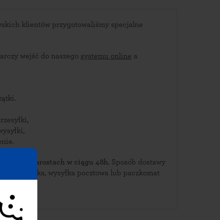
wskich klientów przygotowaliśmy specjalne
arczy wejść do naszego
systemu online
a
ątki.
rzesyłki,
wysyłki,
nie.
ierz je w Jarostach w ciągu 48h
. Sposób dostawy
rierska, wysyłka pocztowa lub paczkomat