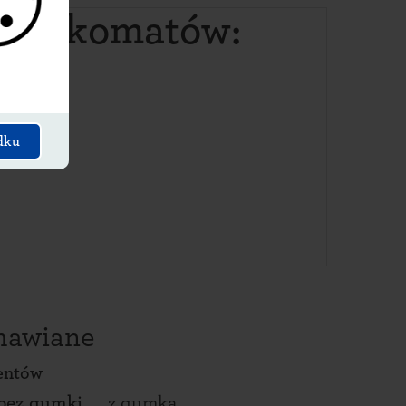
 paczkomatów:
dku
amawiane
ientów
bez gumki
z gumką