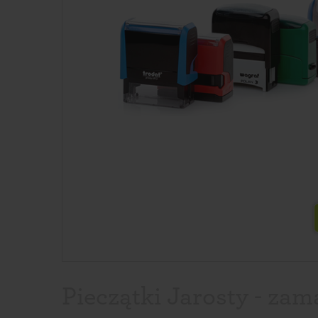
Pieczątki Jarosty - zam