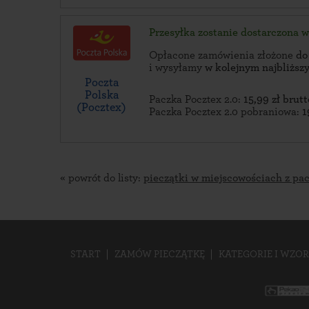
Przesyłka zostanie dostarczona 
Opłacone zamówienia złożone
do
i wysyłamy
w kolejnym najbliżs
Poczta
Polska
Paczka Pocztex 2.0:
15,99 zł brutt
(Pocztex)
Paczka Pocztex 2.0 pobraniowa:
1
« powrót do listy:
pieczątki w miejscowościach z pac
START
ZAMÓW PIECZĄTKĘ
KATEGORIE I WZOR