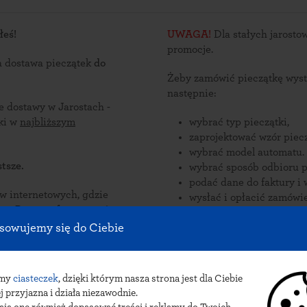
łeś!
UWAGA!
Dla stałych jarosto
promocje.
a dostawa pieczątek
do
Żeby zamówić pieczątkę wyst
następnie:
e dostawy w Jarostach -
ątki w
najbliższym
wybrać typ pieczątki,
zaprojektować wzór piecz
wybrać model automatu.
tsze.
wybrać sposób odbioru p
podać dane do faktury i 
nternetowych, gdzie
wysłać i opłacić zamówie
zorów
onywane
Zamów pieczątki online i odb
sowujemy się do Ciebie
 Jarostach.
pieczątek do Jarostów: przesyłka ku
INPOST.
amy
ciasteczek
, dzięki którym nasza strona jest dla Ciebie
j przyjazna i działa niezawodnie.