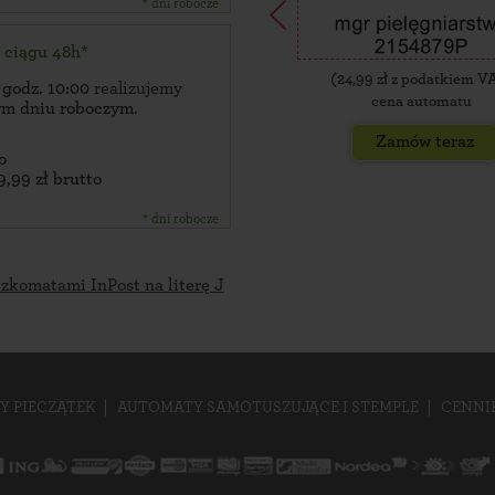
* dni robocze
w ciągu 48h*
(
24,99
zł z podatkiem V
 godz. 10:00
realizujemy
cena automatu
zym dniu roboczym
.
Zamów teraz
o
9,99 zł brutto
* dni robocze
zkomatami InPost na literę J
Y PIECZĄTEK
AUTOMATY SAMOTUSZUJĄCE I STEMPLE
CENNI