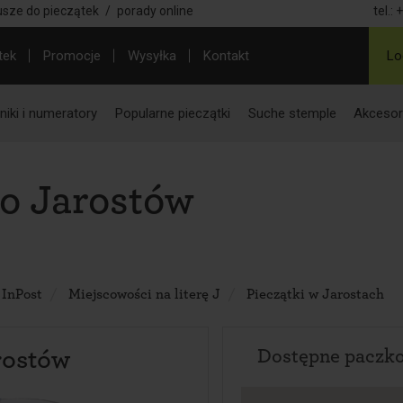
usze do pieczątek
/
porady online
tel.:
+
tek
Promocje
Wysyłka
Kontakt
Lo
iki i numeratory
Popularne pieczątki
Suche stemple
Akcesor
o Jarostów
 InPost
Miejscowości na literę J
Pieczątki w Jarostach
rostów
Dostępne paczk