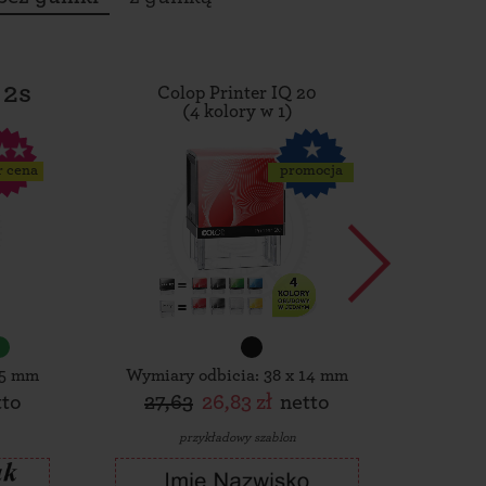
 2s
Colop Printer IQ 20
Tro
(4 kolory w 1)
r cena
promocja
15 mm
Wymiary odbicia: 38 x 14 mm
Wymiar
tto
27,63
26,83 zł
netto
30,
przykładowy szablon