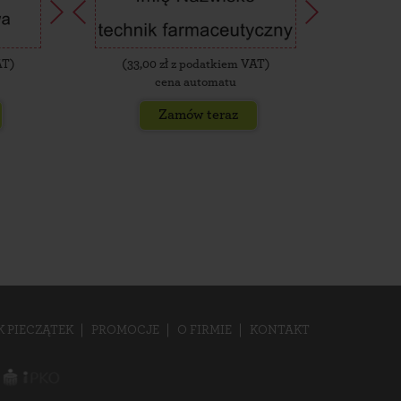
AT)
(
33,00
zł z podatkiem VAT)
(
35,
cena automatu
Zamów teraz
K PIECZĄTEK
PROMOCJE
O FIRMIE
KONTAKT