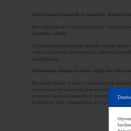
Jeśli szukasz pieczątek w Jarostach, dobrze trafi
Pieczątki online
to najwyższa jakość i ekspresow
Jarostów i okolic
.
Już teraz możesz stworzyć projekt, wybrać miejsc
czekać na kuriera, listonosza lub odebrać piecz
paczkomacie
.
Zamawianie pieczątek online nigdy nie było pros
Pieczątki Online
to jeden z największych serwisów i
można zamówić pieczątkę bez wychodzenia z domu. Bogata oferta w
pieczątek zadowoli wszystkich jarostowskich klientów. Pieczątki wyk
Dosto
są każdego dnia i dostarczane do paczkomatów w
Używ
bardzie