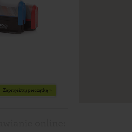
Zaprojektuj pieczątkę »
awianie online: