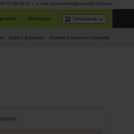
48 12 346 36 60
/
e-mail:
zamowienia@pieczatki-online.eu
gowanie
Rejestracja
Twój koszyk
ia
Kubki z grawerem
Drukarki przenośne i specjalne
omaty: