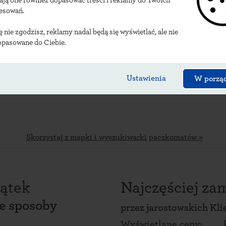
ają one również dopasować treści i reklamy do Twoich
lizacje jarostowskich
resowań.
ię nie zgodzisz, reklamy nadal będą się wyświetlać, ale nie
opasowane do Ciebie.
Ustawienia
W porzą
Skorzystaj z mapki i wyszukiwarki paczkomatów »
ątek
Najczęściej z
ce sposoby
przez
jarostowskich Kl
Wyświetlane ceny: