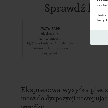
Pozwal
Sprawdź loka
zainte
Jeśli s
będą d
JASY01BAPP
ul. Nowa 37
,
97-310
Jarosty
,
24/7 Przy budynku OSP Jarosty
Płatność apką InPost oraz
PayByLink
Ekspresowa wysyłka piecz
masz do dyspozycji następują
wysyłki: