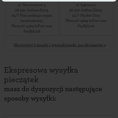
ul. Narutowicza 4
,
ul. Łąkowa 2
,
58-330
Jedlina-Zdrój
,
58-330
Jedlina-Zdrój
,
24/7 Przy parkingu myjni
24/7 Market Dino
bezdotykowej.
Płatność apką InPost oraz
Płatność apką InPost oraz
PayByLink
PayByLink
Skorzystaj z mapki i wyszukiwarki paczkomatów »
Ekspresowa wysyłka
pieczątek
masz do dyspozycji następujące
sposoby wysyłki: