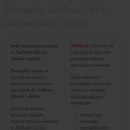
Pieczątki Jedlina-Zdrój -
zamawianie online:
Jeśli szukasz pieczątek
UWAGA!
Dla stałych
w Jedlinie-Zdroju,
jedlińskich klientów
dobrze trafiłeś!
przygotowaliśmy
specjalne promocje.
Pieczątki online
to
najwyższa jakość i
Żeby zamówić
ekspresowa dostawa
pieczątkę wystarczy
pieczątek
do Jedliny-
wejść do naszego
Zdroju i okolic
.
systemu online
a
następnie:
Już teraz możesz
stworzyć projekt,
wybrać typ
wybrać miejsce dostawy
pieczątki,
w Jedlinie-Zdroju -
zaprojektować