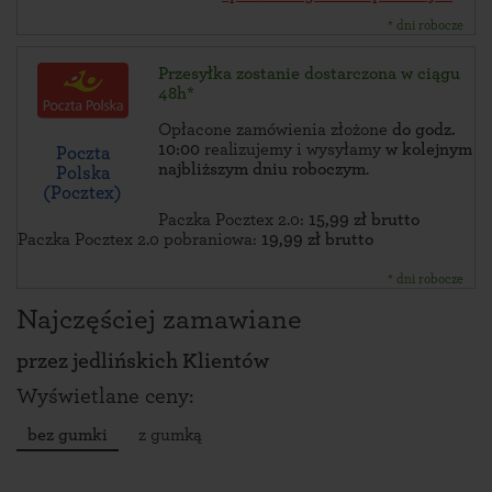
* dni robocze
Przesyłka zostanie dostarczona w ciągu
48h*
Opłacone zamówienia złożone
do godz.
10:00
realizujemy i wysyłamy
w kolejnym
Poczta
najbliższym dniu roboczym
.
Polska
(Pocztex)
Paczka Pocztex 2.0:
15,99 zł brutto
Paczka Pocztex 2.0 pobraniowa:
19,99 zł brutto
* dni robocze
Najczęściej zamawiane
przez
jedlińskich Klientów
Wyświetlane ceny:
bez gumki
z gumką