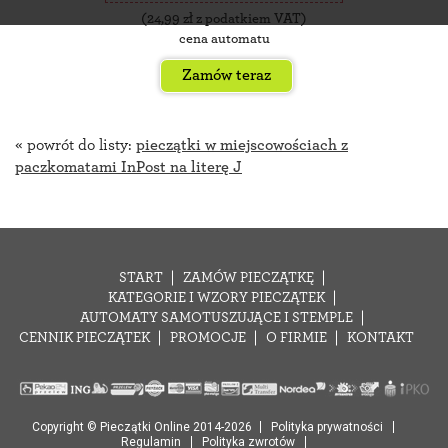
(
24,99
zł z podatkiem VAT)
cena automatu
Zamów teraz
« powrót do listy:
pieczątki w miejscowościach z
paczkomatami InPost na literę J
START
ZAMÓW PIECZĄTKĘ
KATEGORIE I WZORY PIECZĄTEK
AUTOMATY SAMOTUSZUJĄCE I STEMPLE
CENNIK PIECZĄTEK
PROMOCJE
O FIRMIE
KONTAKT
Copyright © Pieczątki Online 2014-2026
Polityka prywatności
Regulamin
Polityka zwrotów