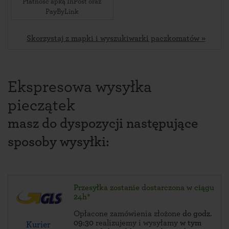
Płatność apką InPost oraz
PayByLink
Skorzystaj z mapki i wyszukiwarki paczkomatów »
Ekspresowa wysyłka
pieczątek
masz do dyspozycji następujące
sposoby wysyłki:
Przesyłka zostanie dostarczona w ciągu
24h*
Opłacone zamówienia złożone
do godz.
09:30
realizujemy i wysyłamy
w tym
Kurier