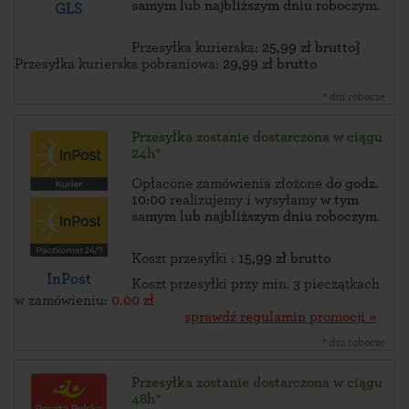
samym lub najbliższym dniu roboczym
.
GLS
Przesyłka kurierska:
25,99 zł brutto}
Przesyłka kurierska pobraniowa:
29,99 zł brutto
* dni robocze
Przesyłka zostanie dostarczona w ciągu
24h*
Opłacone zamówienia złożone
do godz.
10:00
realizujemy i wysyłamy
w tym
samym lub najbliższym dniu roboczym
.
Koszt przesyłki :
15,99 zł brutto
InPost
Koszt przesyłki przy min. 3 pieczątkach
w zamówieniu:
0.00 zł
sprawdź regulamin promocji »
* dni robocze
Przesyłka zostanie dostarczona w ciągu
48h*