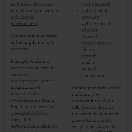
na kuriera, listonosza
wzór pieczątki.
lub odebrać pieczątki w
wybrać model
najbliższym
automatu.
paczkomacie
.
wybrać sposób
odbioru
Zamawianie pieczątek
przesyłki,
online nigdy nie było
podać dane do
prostsze.
faktury i
wysyłki,
Pieczątki Online
to
wysłać i
jeden z największych
opłacić
serwisów
zamówienie.
internetowych, gdzie
można zamówić
Zamów pieczątki online
pieczątkę bez
i odbierz je w
wychodzenia z domu.
Jegłowniku w ciągu
Bogata oferta wzorów
48h
. Sposób dostawy
pieczątek zadowoli
pieczątek do Jegłownik:
wszystkich
przesyłka kurierska,
jegłownickich klientów.
wysyłka pocztowa lub