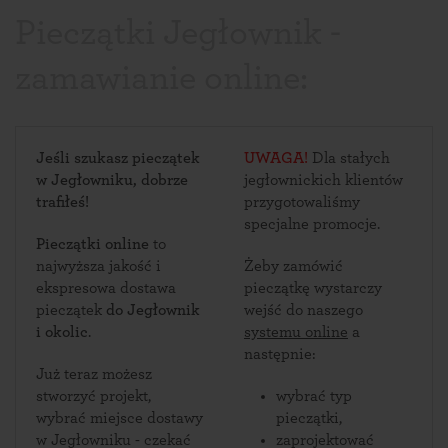
Pieczątki Jegłownik -
zamawianie online:
Jeśli szukasz pieczątek
UWAGA!
Dla stałych
w Jegłowniku, dobrze
jegłownickich klientów
trafiłeś!
przygotowaliśmy
specjalne promocje.
Pieczątki online
to
najwyższa jakość i
Żeby zamówić
ekspresowa dostawa
pieczątkę wystarczy
pieczątek
do Jegłownik
wejść do naszego
i okolic
.
systemu online
a
następnie:
Już teraz możesz
stworzyć projekt,
wybrać typ
wybrać miejsce dostawy
pieczątki,
w Jegłowniku - czekać
zaprojektować