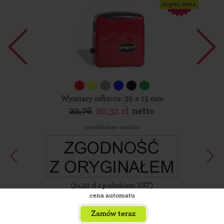
super cena
Wymiary odbicia: 39 x 15 mm
22,76
20,32 zł
netto
przykładowy szablon
(
24,99
zł z podatkiem VAT)
cena automatu
Zamów teraz